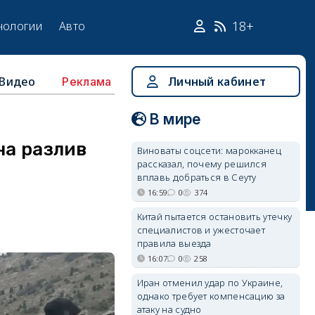
18+
нологии
Авто
Видео
Личный кабинет
Реклама
В мире
на разлив
Виноваты соцсети: марокканец
рассказал, почему решился
вплавь добраться в Сеуту
16:59
0
374
Китай пытается остановить утечку
специалистов и ужесточает
правила выезда
16:07
0
258
Иран отменил удар по Украине,
однако требует компенсацию за
атаку на судно