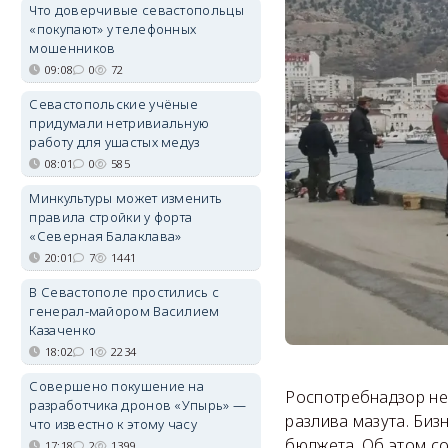
Что доверчивые севастопольцы
«покупают» у телефонных
мошенников
09:08
0
72
Севастопольские учёные
придумали нетривиальную
работу для ушастых медуз
08:01
0
585
Минкультуры может изменить
правила стройки у форта
«Северная Балаклава»
20:01
7
1441
В Севастополе простились с
генерал-майором Василием
Казаченко
18:02
1
2234
Совершено покушение на
Роспотребнадзор не
разработчика дронов «Упырь» —
разлива мазута. Би
что известно к этому часу
бюджета. Об этом с
17:18
2
1399