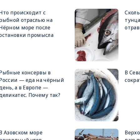
Что происходит с
Сколь
рыбной отраслью на
тунца
Чёрном море после
отрав
остановки промысла
Рыбные консервы в
В Сев
России — еда на чёрный
сокра
день, а в Европе —
деликатес. Почему так?
В Азовском море
Верхо