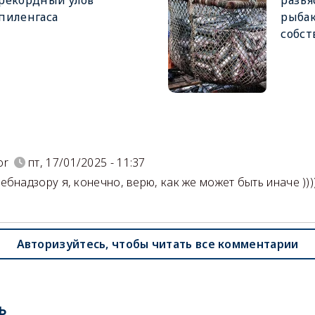
рекордный улов
разъя
пиленгаса
рыбак
собст
)
or
пт, 17/01/2025 - 11:37
ебнадзору я, конечно, верю, как же может быть иначе )))
Авторизуйтесь, чтобы читать все комментарии
ь