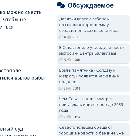
Обсуждаемое
ко можно съесть
Десятый класс с отбором:
, чтобы не
возникли ли проблемы у
иться
севастопольских школьников
48
2515
В Севастополе утвердили проект
застройки центра Балаклавы
32
4780
астополе
Возле памятника «Солдату и
Матросу» появятся каскадные
тился вылов рыбы
водопады
27
3681
Чем Севастополь намерен
привлекать инвесторов до 2039
года
25
2154
Севастопольцам обещают
вный суд
хорошие новости о бензине уже