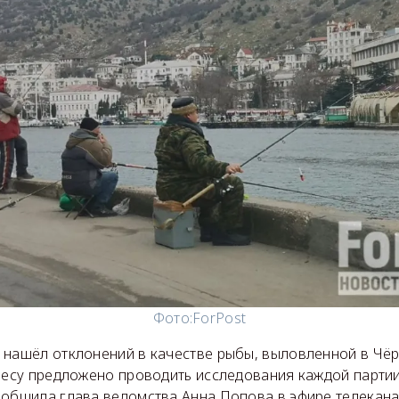
Фото:
ForPost
 нашёл отклонений в качестве рыбы, выловленной в Чё
знесу предложено проводить исследования каждой партии
ообщила глава ведомства Анна Попова в эфире телекана