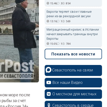
15:46
3
854
Европа теряет свои главные
реки из-за рекордной засухи
13:16
1
569
Миграционный кризис в Испании
начал закрывать границы внутри
Европы
15:05
1
784
Показать все новости
Севастополь на связи
Все наши Видео
О местном для местных
рном море после
 рыбы за счёт
Севастополь в сердце
ла «Россия 24».