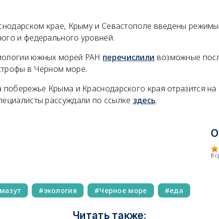
раснодарском крае, Крыму и Севастополе введены режим
ного и федерального уровней.
биологии южных морей РАН
перечислили
возможные пос
строфы в Чёрном море.
на побережье Крыма и Краснодарского края отразится н
специалисты рассуждали по ссылке
здесь
.
О
В 
мазут
экология
Черное море
еда
Читать также: