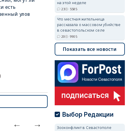
снил, могут ли
на этой неделе
и есть
23
5585
венный улов
Что местная жительница
рассказала о массовом убийстве
в севастопольском селе
20
9905
Показать все новости
)
Выбор Редакции
Зооконфликт в Севастополе