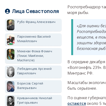
Роспотребнадзор та
Лица Севастополя
моря рыбы.
Рубо Франц Алексеевич
«Для оценки бе
Роспотребнадз
Пархоменко Василий
веществ, в то
Михайлович
защиты здоровь
безопасная рыб
Мекензи Фома Фомич
(Томас МакКензи,
MacKenzie)
В середине декабря
«Волгонефть 239». В
Лебединцев Арсений
Минтранс РФ.
Гаврилович
Масштабы экологиче
Борисов Сергей
Валерьевич
быть серьёзнее.
По оценке губернат
Криванчиков Николай
Григорьевич
остаются
около 5 ты