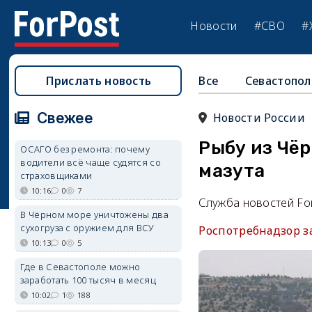
Новости
#СВО
#
Прислать новость
Все
Севастопол
Свежее
Новости России
Рыбу из Чёр
ОСАГО без ремонта: почему
водители всё чаще судятся со
мазута
страховщиками
10:16
0
7
Служба новостей Fo
В Чёрном море уничтожены два
сухогруза с оружием для ВСУ
Роспотребнадзор за
10:13
0
5
Где в Севастополе можно
заработать 100 тысяч в месяц
10:02
1
188