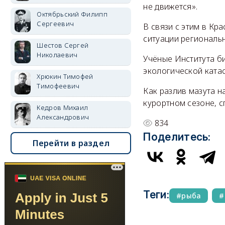
не движется».
Октябрьский Филипп
Сергеевич
В связи с этим в К
ситуации региональ
Шестов Сергей
Николаевич
Учёные Института 
экологической ката
Хрюкин Тимофей
Тимофеевич
Как разлив мазута 
курортном сезоне, 
Кедров Михаил
Александрович
834
Поделитесь:
Перейти в раздел
Теги:
рыба