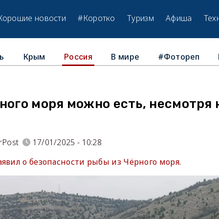
Хорошие новости
#Коротко
Туризм
Афиша
Тех
ь
Крым
В мире
#Фотореп
Россия
ного моря можно есть, несмотря 
rPost
17/01/2025 - 10:28
явил о безопасности рыбы из Чёрного моря.