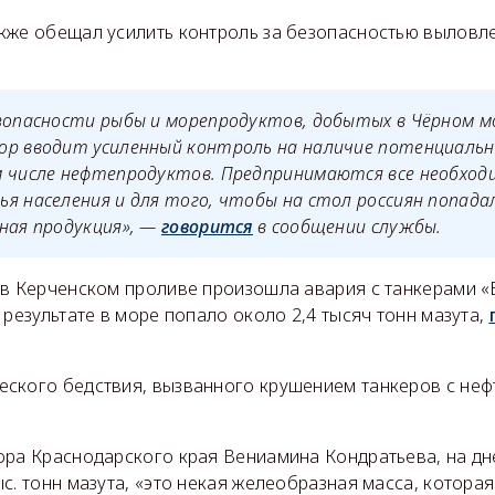
кже обещал усилить контроль за безопасностью выловл
зопасности рыбы и морепродуктов, добытых в Чёрном м
ор вводит усиленный контроль на наличие потенциальн
м числе нефтепродуктов. Предпринимаются все необход
я населения и для того, чтобы на стол россиян попада
ная продукция», —
говорится
в сообщении службы.
 в Керченском проливе произошла авария с танкерами «
 результате в море попало около 2,4 тысяч тонн мазута,
ского бедствия, вызванного крушением танкеров с неф
ора Краснодарского края Вениамина Кондратьева, на д
с. тонн мазута, «это некая желеобразная масса, которая