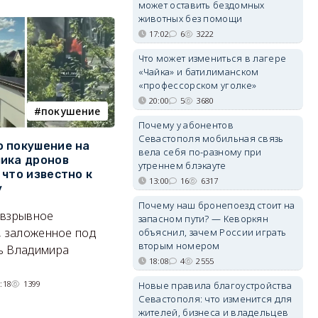
может оставить бездомных
животных без помощи
17:02
6
3222
Что может измениться в лагере
«Чайка» и батилиманском
«профессорском уголке»
20:00
5
3680
покушение
армия
Почему у абонентов
Севастополя мобильная связь
 покушение на
Путин провёл крупнейшие
В
вела себя по-разному при
ика дронов
кадровые перестановки в
п
утреннем блэкауте
 что известно к
руководстве Вооружённых
Б
13:00
16
6317
у
Сил
Т
Почему наш бронепоезд стоит на
 взрывное
Сменились командующие
кв
запасном пути? — Кеворкян
, заложенное под
группировками, глава тыла и
объяснил, зачем России играть
п
вторым номером
ь Владимира
руководитель нового рода
18:08
4
2555
войск.
:18
1399
05/08/2026 14:54
1329
Новые правила благоустройства
Севастополя: что изменится для
жителей, бизнеса и владельцев