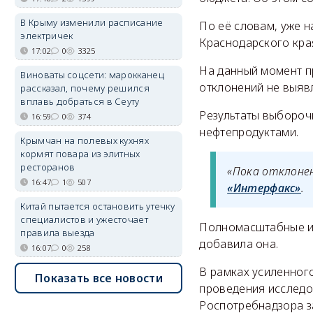
В Крыму изменили расписание
По её словам, уже 
электричек
Краснодарского кра
17:02
0
3325
На данный момент п
Виноваты соцсети: марокканец
отклонений не выяв
рассказал, почему решился
вплавь добраться в Сеуту
Результаты выбороч
16:59
0
374
нефтепродуктами.
Крымчан на полевых кухнях
кормят повара из элитных
ресторанов
«Пока отклонен
16:47
1
507
«Интерфакс»
.
Китай пытается остановить утечку
специалистов и ужесточает
Полномасштабные ис
правила выезда
добавила она.
16:07
0
258
В рамках усиленног
Показать все новости
проведения исследо
Роспотребнадзора з