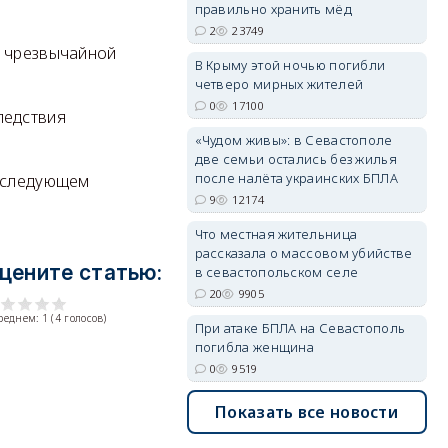
правильно хранить мёд
2
23749
ы чрезвычайной
В Крыму этой ночью погибли
четверо мирных жителей
erid: 2SDnjdvhGXG
0
17100
ледствия
«Чудом живы»: в Севастополе
две семьи остались без жилья
после налёта украинских БПЛА
а следующем
9
12174
Что местная жительница
рассказала о массовом убийстве
цените статью:
в севастопольском селе
20
9905
среднем:
1
(
4
голосов)
При атаке БПЛА на Севастополь
погибла женщина
0
9519
Показать все новости