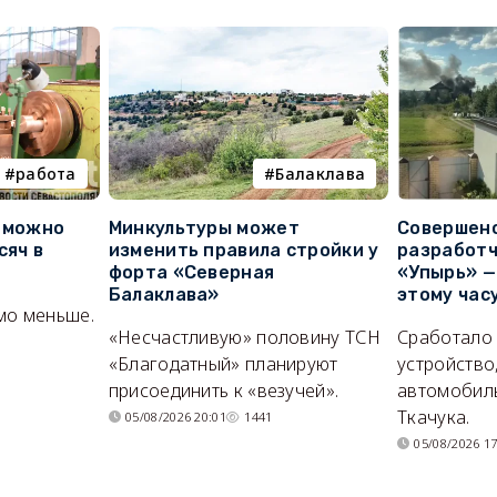
работа
Балаклава
е можно
Минкультуры может
Совершено
сяч в
изменить правила стройки у
разработч
форта «Северная
«Упырь» —
Балаклава»
этому час
мо меньше.
«Несчастливую» половину ТСН
Сработало
«Благодатный» планируют
устройство
присоединить к «везучей».
автомобил
Ткачука.
05/08/2026 20:01
1441
05/08/2026 17