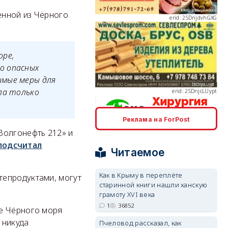
енной из Чёрного
оре,
erid: 2SDnjcLUypt
о опасных
имые меры для
ла только
Реклама на ForPost
erid: 2SDnjcrDNw6
Волгонефть 212» и
подсчитал
Читаемое
Как в Крыму в переплёте
тепродуктами, могут
старинной книги нашли ханскую
грамоту XVI века
erid: 2SDnjdPjgYS
1
36852
не Чёрного моря
 никуда
Пчеловод рассказал, как