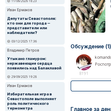
11/06/2026 18:23
Иван Ермаков
Депутаты Севастополя:
кто они для города —
представители или
наблюдатели?
03/12/2025 17:36
Обсуждение (1
Владимир Петров
komand
Утыкано гламуром:
нержавеющие сердца
Роспотр
появились над Балаклавой
8191
29/09/2025 19:28
Иван Ермаков
Избирательная игра в
Севастополе выполняет
роль политического
термометра
Главное за ден