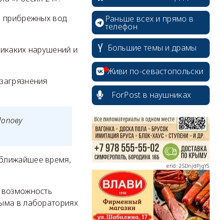
з прибрежных вод
Раньше всех и прямо в
телефон
Большие темы и драмы
никаких нарушений и
erid: 2SDnjcrDNw6
Живи по-севастопольски
 загрязнения
ForPost в наушниках
Попову
erid: 2SDnjdPjgYS
 ближайшее время,
у возможность
рыма в лабораториях
erid: 2SDnjdvhGXG