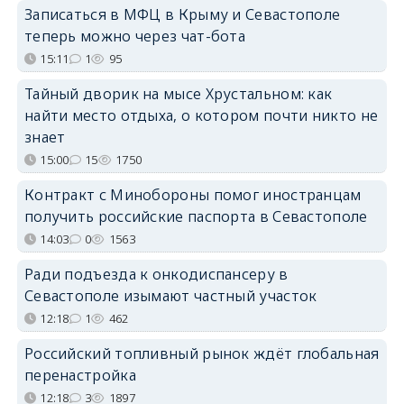
Записаться в МФЦ в Крыму и Севастополе
теперь можно через чат-бота
15:11
1
95
Тайный дворик на мысе Хрустальном: как
найти место отдыха, о котором почти никто не
знает
15:00
15
1750
Контракт с Минобороны помог иностранцам
получить российские паспорта в Севастополе
14:03
0
1563
Ради подъезда к онкодиспансеру в
Севастополе изымают частный участок
12:18
1
462
Российский топливный рынок ждёт глобальная
перенастройка
12:18
3
1897