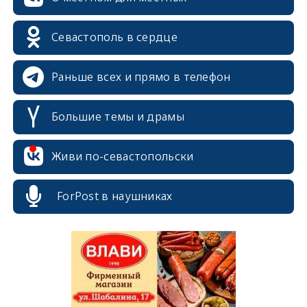
Севастополь в сердце
Раньше всех и прямо в телефон
Большие темы и драмы
erid: 2SDnjcrDNw6
Живи по-севастопольски
ForPost в наушниках
erid: 2SDnjdPjgYS