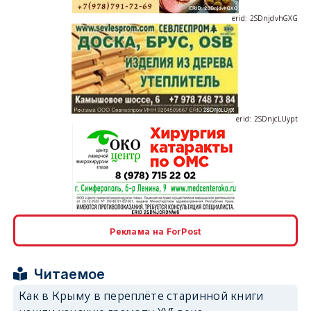
erid: 2SDnjdvhGXG
erid: 2SDnjcLUypt
erid: 2SDnjcrDNw6
Реклама на ForPost
Читаемое
Как в Крыму в переплёте старинной книги