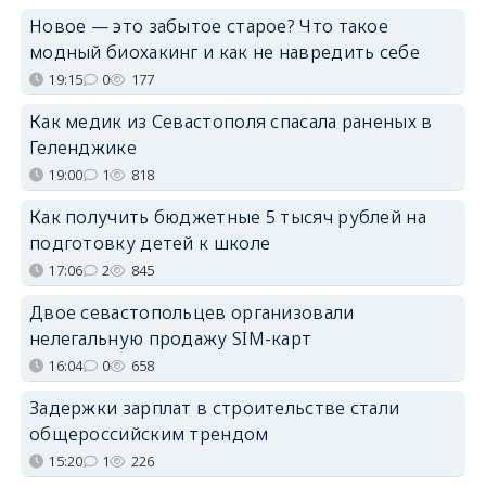
Новое — это забытое старое? Что такое
модный биохакинг и как не навредить себе
19:15
0
177
Как медик из Севастополя спасала раненых в
Геленджике
19:00
1
818
Как получить бюджетные 5 тысяч рублей на
подготовку детей к школе
17:06
2
845
Двое севастопольцев организовали
нелегальную продажу SIM-карт
16:04
0
658
Задержки зарплат в строительстве стали
общероссийским трендом
15:20
1
226