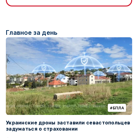
Главное за день
БПЛА
Украинские дроны заставили севастопольцев
З
задуматься о страховании
о