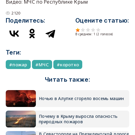
Видео: МЧС по Республике Крым
2120
Поделитесь:
Оцените статью:
В среднем:
1
(
2
голосов)
Теги:
пожар
МЧС
коротко
Читать также:
Ночью в Алупке сгорело восемь машин
Почему в Крыму выросла опасность
природных пожаров
В Севастополе на Президентской дороге