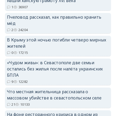
нашли ханскую грамоту XVI века
erid: 2SDnjdPjgYS
1
36907
Пчеловод рассказал, как правильно хранить
мёд
2
24204
В Крыму этой ночью погибли четверо мирных
erid: 2SDnjdvhGXG
жителей
0
17215
«Чудом живы»: в Севастополе две семьи
остались без жилья после налёта украинских
БПЛА
9
12282
Что местная жительница рассказала о
массовом убийстве в севастопольском селе
21
10133
На фоне ресторанного кризиса в одном из