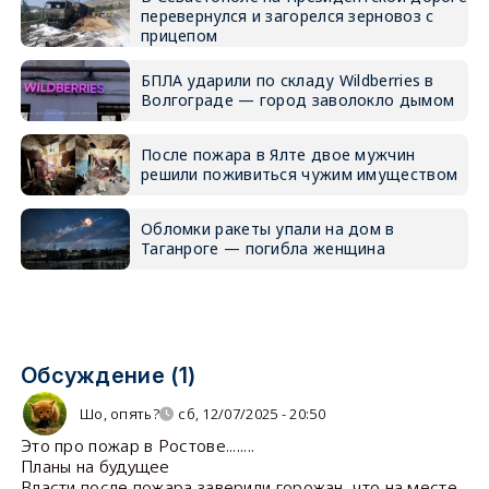
перевернулся и загорелся зерновоз с
прицепом
БПЛА ударили по складу Wildberries в
Волгограде — город заволокло дымом
После пожара в Ялте двое мужчин
решили поживиться чужим имуществом
Обломки ракеты упали на дом в
Таганроге — погибла женщина
Обсуждение (1)
Шо, опять?
сб, 12/07/2025 - 20:50
Это про пожар в Ростове........
Планы на будущее
Власти после пожара заверили горожан, что на месте