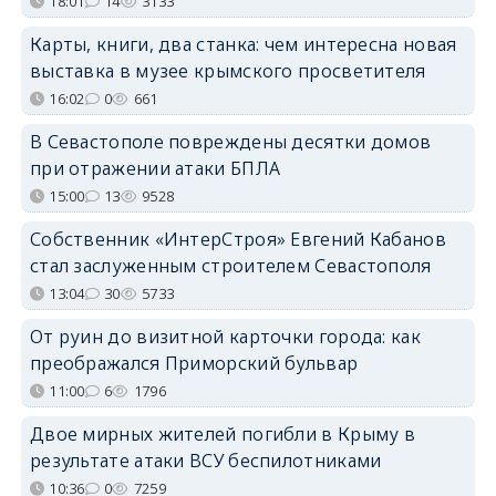
18:01
14
3133
Карты, книги, два станка: чем интересна новая
выставка в музее крымского просветителя
16:02
0
661
В Севастополе повреждены десятки домов
при отражении атаки БПЛА
15:00
13
9528
Собственник «ИнтерСтроя» Евгений Кабанов
стал заслуженным строителем Севастополя
13:04
30
5733
От руин до визитной карточки города: как
преображался Приморский бульвар
11:00
6
1796
Двое мирных жителей погибли в Крыму в
результате атаки ВСУ беспилотниками
10:36
0
7259