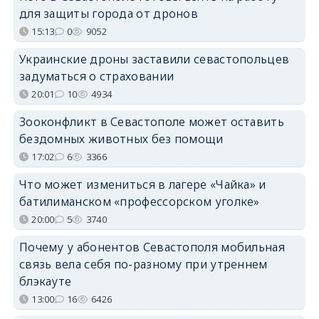
для защиты города от дронов
15:13
0
9052
Украинские дроны заставили севастопольцев
задуматься о страховании
20:01
10
4934
Зооконфликт в Севастополе может оставить
бездомных животных без помощи
17:02
6
3366
Что может измениться в лагере «Чайка» и
батилиманском «профессорском уголке»
20:00
5
3740
Почему у абонентов Севастополя мобильная
связь вела себя по-разному при утреннем
блэкауте
13:00
16
6426