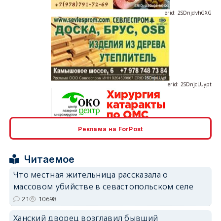
erid: 2SDnjcLUypt
Реклама на ForPost
erid: 2SDnjcrDNw6
Читаемое
Что местная жительница рассказала о
массовом убийстве в севастопольском селе
21
10698
erid: 2SDnjdPjgYS
Ханский дворец возглавил бывший