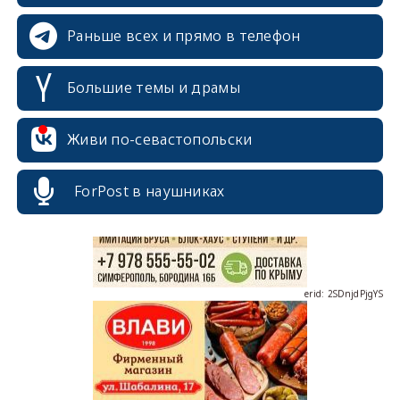
Раньше всех и прямо в телефон
Большие темы и драмы
erid: 2SDnjcrDNw6
Живи по-севастопольски
ForPost в наушниках
erid: 2SDnjdPjgYS
erid: 2SDnjdvhGXG