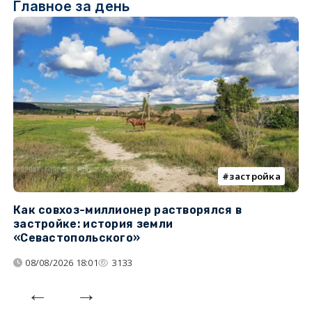
Главное за день
застройка
Как совхоз-миллионер растворялся в
К
застройке: история земли
н
«Севастопольского»
п
08/08/2026 18:01
3133