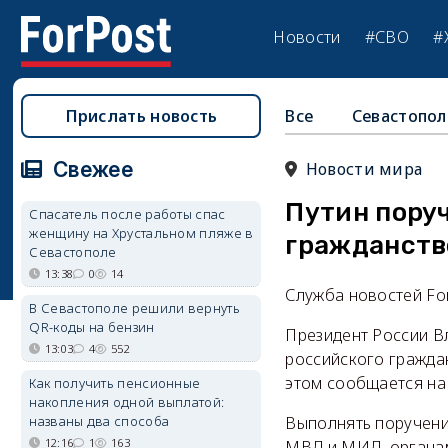
Новости
#СВО
#
Прислать новость
Все
Севастопол
Свежее
Новости мира
Путин поруч
Спасатель после работы спас
женщину на Хрустальном пляже в
гражданств
Севастополе
13:38
0
14
Служба новостей Fo
В Севастополе решили вернуть
QR-коды на бензин
Президент России В
13:03
4
552
российского гражда
этом сообщается на
Как получить пенсионные
накопления одной выплатой:
названы два способа
Выполнять поручени
12:16
1
163
МВД и МИД, органам