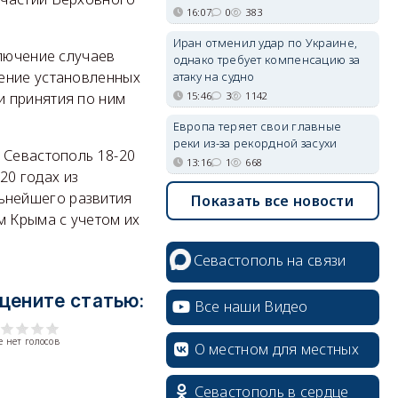
16:07
0
383
Иран отменил удар по Украине,
ключение случаев
однако требует компенсацию за
дение установленных
атаку на судно
15:46
3
1142
и принятия по ним
Европа теряет свои главные
реки из-за рекордной засухи
 Севастополь 18-20
13:16
1
668
20 годах из
ьнейшего развития
Показать все новости
м Крыма с учетом их
Севастополь на связи
цените статью:
Все наши Видео
 нет голосов
О местном для местных
Севастополь в сердце