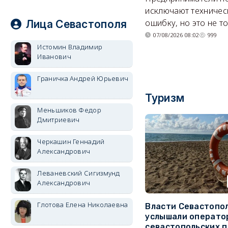
исключают техничес
ошибку, но это не т
Лица Севастополя
07/08/2026 08:02
999
Истомин Владимир
Иванович
Граничка Андрей Юрьевич
Туризм
Меньшиков Федор
Дмитриевич
Черкашин Геннадий
Александрович
Леваневский Сигизмунд
Александрович
Глотова Елена Николаевна
Власти Севастопо
услышали операто
севастопольских 