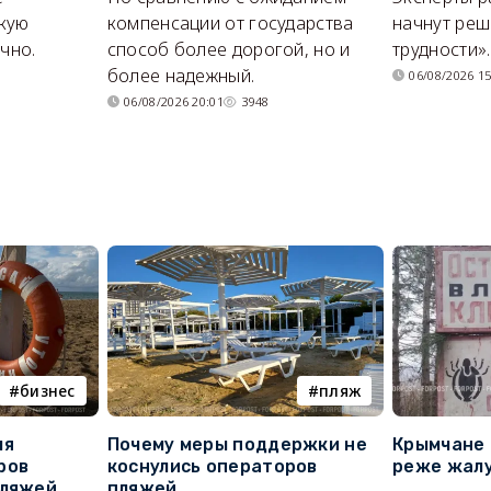
кую
компенсации от государства
начнут реш
очно.
способ более дорогой, но и
трудности».
более надежный.
06/08/2026 15
06/08/2026 20:01
3948
бизнес
пляж
ля
Почему меры поддержки не
Крымчане 
ров
коснулись операторов
реже жалу
пляжей
пляжей