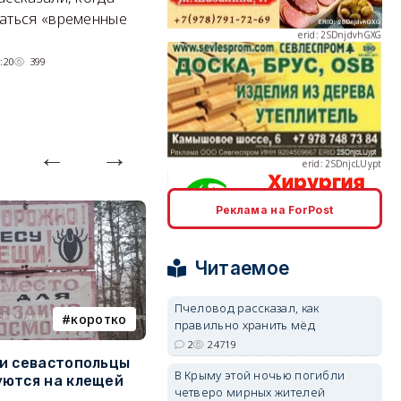
Под стенами Галереи искусств
аться «временные
прячутся руины храма,
гравийный сад и семейные
:20
399
качели.
06/08/2026 15:00
2805
erid: 2SDnjcLUypt
Реклама на ForPost
erid: 2SDnjcrDNw6
Читаемое
Пчеловод рассказал, как
коротко
Балаклава
правильно хранить мёд
2
24719
и севастопольцы
В Севастополе утвердили
Н
erid: 2SDnjdPjgYS
В Крыму этой ночью погибли
ются на клещей
проект застройки центра
С
четверо мирных жителей
Балаклавы
и