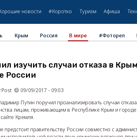
Хорошие новости
#Коротко
Туризм
Афиша
Тех
ь
Крым
Россия
#Фотореп
В мире
ил изучить случаи отказа в Крым
е России
rPost
09/09/2017 - 09:03
ладимир Путин поручил проанализировать случаи отказа
нства лицам, проживающим в Республике Крым и городе
 сайте Кремля.
е предстоит правительству России совместно с админис
и исполнительной власти двух крымских регионов при 