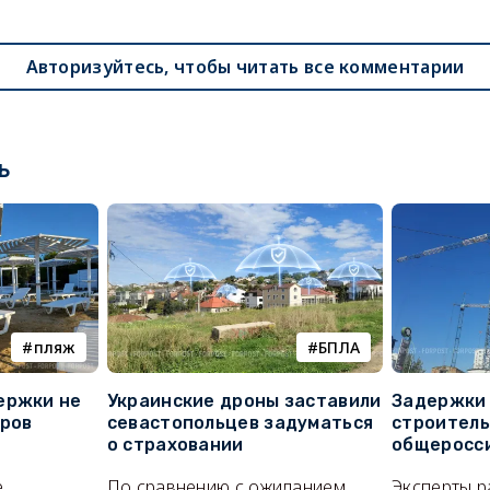
Авторизуйтесь, чтобы читать все комментарии
ь
пляж
БПЛА
ержки не
Украинские дроны заставили
Задержки 
оров
севастопольцев задуматься
строитель
о страховании
общеросс
е
По сравнению с ожиданием
Эксперты р