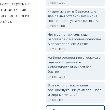
0
17295
ность терять не
Там появится туристический
М
двигается пик
«Чудом живы»: в Севастополе
квартал с отелями и
н
 членистоногих.
две семьи остались без жилья
парковками.
после налёта украинских БПЛА
:43
232
erid: 2SDnjdvhGXG
9
12340
05/08/2026 08:01
5403
Что местная жительница
рассказала о массовом убийстве
в севастопольском селе
21
10250
На фоне ресторанного кризиса в
одном из лучших мест
Севастополя открылся бар-
бистро
13
7263
В севастопольском селе
военнослужащий убил военного
и мирных жителей
4
7184