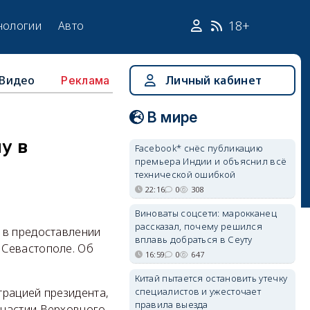
18+
нологии
Авто
Видео
Личный кабинет
Реклама
В мире
у в
Facebook* снёс публикацию
премьера Индии и объяснил всё
технической ошибкой
22:16
0
308
Виноваты соцсети: марокканец
рассказал, почему решился
 в предоставлении
вплавь добраться в Сеуту
 Севастополе. Об
16:59
0
647
Китай пытается остановить утечку
специалистов и ужесточает
трацией президента,
правила выезда
участии Верховного