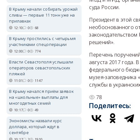
суда России.
В Крыму начали собирать урожай
сливы — первые 11 тонн уже на
Президент в этой св
прилавках
необоснованного от
12:10
0
68
законодательством 
В Крыму простились с четырьмя
решений».
участниками спецоперации
12:00
0
774
Перечень поручений
августа 2017 года. В
Власти Севастополя услышали
операторов севастопольских
федерального бюдж
пляжей
музея-заповедника «
11:01
0
1147
службы в украинских
В Крыму начался приём заявок
78
на «школьные» выплаты для
многодетных семей
Поделитесь:
10:17
0
49
Экономисты назвали курс
доллара, который ждут в
сентябре
10:17
2
1910