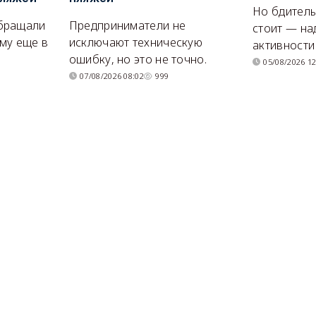
Но бдитель
бращали
Предприниматели не
стоит — на
му еще в
исключают техническую
активности
ошибку, но это не точно.
05/08/2026 12
07/08/2026 08:02
999