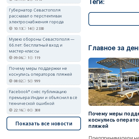
Теги:
Губернатор Севастополя
рассказал о перспективах
электроснабжения города
10:13
14
2330
Музею обороны Севастополя —
66 лет: бесплатный вход и
Главное за ден
мастер-классы
09:06
1
119
Почему меры поддержки не
коснулись операторов пляжей
08:02
5
999
Facebook* снёс публикацию
премьера Индии и объяснил всё
технической ошибкой
22:16
0
308
Почему меры подд
коснулись операт
Показать все новости
пляжей
Предприниматели н