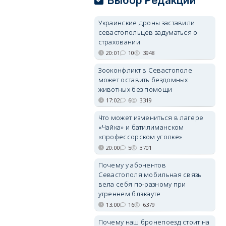
Выбор Редакции
Украинские дроны заставили
севастопольцев задуматься о
страховании
20:01
10
3948
Зооконфликт в Севастополе
может оставить бездомных
животных без помощи
17:02
6
3319
Что может измениться в лагере
«Чайка» и батилиманском
«профессорском уголке»
20:00
5
3701
Почему у абонентов
Севастополя мобильная связь
вела себя по-разному при
утреннем блэкауте
13:00
16
6379
Почему наш бронепоезд стоит на