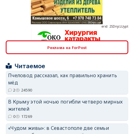
erid: 2SDnjcLUypt
Реклама на ForPost
erid: 2SDnjcrDNw6
Читаемое
Пчеловод рассказал, как правильно хранить
мёд
2
24590
erid: 2SDnjdPjgYS
В Крыму этой ночью погибли четверо мирных
жителей
0
17269
«Чудом живы»: в Севастополе две семьи