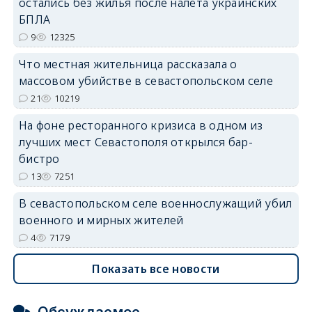
остались без жилья после налёта украинских
erid: 2SDnjdvhGXG
БПЛА
9
12325
Что местная жительница рассказала о
массовом убийстве в севастопольском селе
21
10219
На фоне ресторанного кризиса в одном из
лучших мест Севастополя открылся бар-
бистро
13
7251
В севастопольском селе военнослужащий убил
военного и мирных жителей
4
7179
Показать все новости
Обсуждаемое