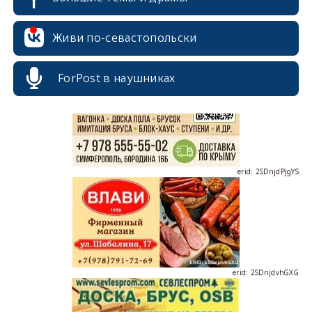
erid: 2SDnjcrDNw6
Живи по-севастопольски
ForPost в наушниках
erid: 2SDnjdPjgYS
erid: 2SDnjdvhGXG