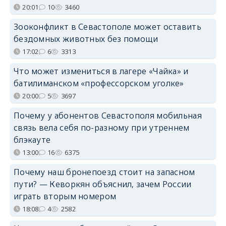
20:01
10
3460
Зооконфликт в Севастополе может оставить
бездомных животных без помощи
17:02
6
3313
Что может измениться в лагере «Чайка» и
батилиманском «профессорском уголке»
20:00
5
3697
Почему у абонентов Севастополя мобильная
связь вела себя по-разному при утреннем
блэкауте
13:00
16
6375
Почему наш бронепоезд стоит на запасном
пути? — Кеворкян объяснил, зачем России
играть вторым номером
18:08
4
2582