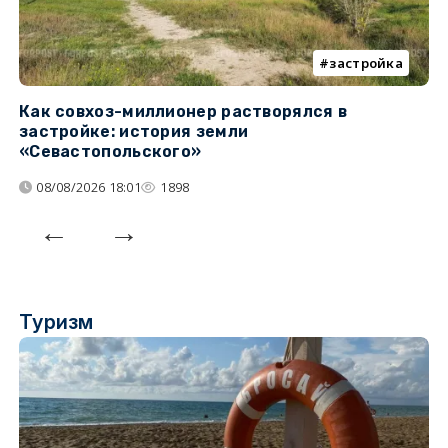
застройка
Как совхоз-миллионер растворялся в
К
застройке: история земли
н
«Севастопольского»
п
08/08/2026 18:01
1898
Туризм