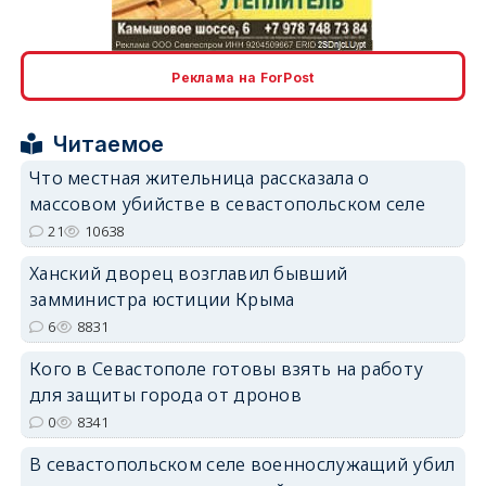
erid: 2SDnjcLUypt
Реклама на ForPost
Читаемое
erid: 2SDnjcrDNw6
Что местная жительница рассказала о
массовом убийстве в севастопольском селе
21
10638
Ханский дворец возглавил бывший
замминистра юстиции Крыма
6
8831
erid: 2SDnjdPjgYS
Кого в Севастополе готовы взять на работу
для защиты города от дронов
0
8341
В севастопольском селе военнослужащий убил
erid: 2SDnjdvhGXG