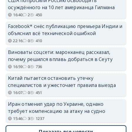
США попросили Россию освободить
осуждённого на 10 лет американца Гилмана
16:40
2
450
Facebook* снёс публикацию премьера Индии и
объяснил всё технической ошибкой
22:16
0
410
Виноваты соцсети: марокканец рассказал,
почему решился вплавь добраться в Сеуту
16:59
0
736
Китай пытается остановить утечку
специалистов и ужесточает правила выезда
16:07
0
451
Иран отменил удар по Украине, однако
требует компенсацию за атаку на судно
15:46
3
1237
Показать все новости