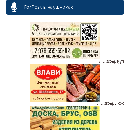
ForPost в наушниках
erid: 2SDnjcrDNw6
erid: 2SDnjdPjgYS
erid: 2SDnjdvhGXG