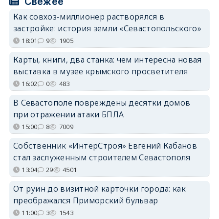
Свежее
Как совхоз-миллионер растворялся в
застройке: история земли «Севастопольского»
18:01
9
1905
Карты, книги, два станка: чем интересна новая
выставка в музее крымского просветителя
16:02
0
483
В Севастополе повреждены десятки домов
при отражении атаки БПЛА
15:00
8
7009
Собственник «ИнтерСтроя» Евгений Кабанов
стал заслуженным строителем Севастополя
13:04
29
4501
От руин до визитной карточки города: как
преображался Приморский бульвар
11:00
3
1543