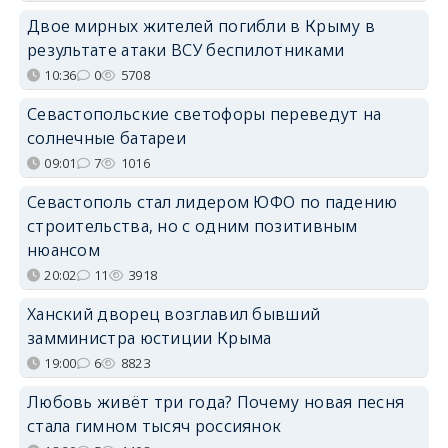
Двое мирных жителей погибли в Крыму в
результате атаки ВСУ беспилотниками
10:36
0
5708
Севастопольские светофоры переведут на
солнечные батареи
09:01
7
1016
Севастополь стал лидером ЮФО по падению
строительства, но с одним позитивным
нюансом
20:02
11
3918
Ханский дворец возглавил бывший
замминистра юстиции Крыма
19:00
6
8823
Любовь живёт три года? Почему новая песня
стала гимном тысяч россиянок