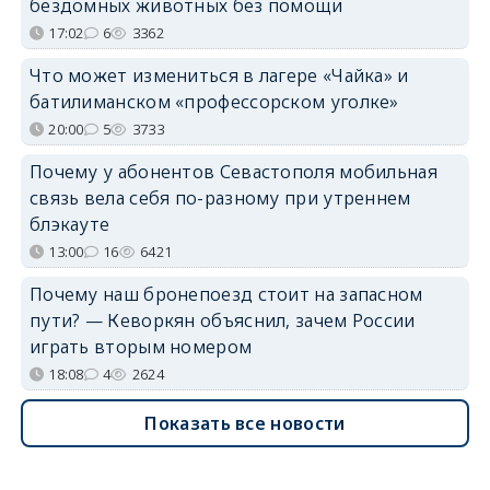
бездомных животных без помощи
17:02
6
3362
Что может измениться в лагере «Чайка» и
батилиманском «профессорском уголке»
20:00
5
3733
Почему у абонентов Севастополя мобильная
связь вела себя по-разному при утреннем
блэкауте
13:00
16
6421
Почему наш бронепоезд стоит на запасном
пути? — Кеворкян объяснил, зачем России
играть вторым номером
18:08
4
2624
Показать все новости