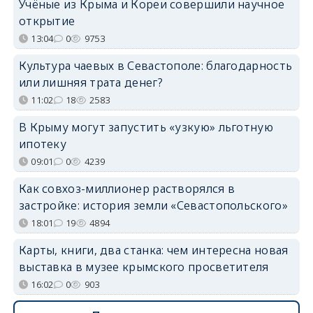
Учёные из Крыма и Кореи совершили научное
открытие
13:04
0
9753
Культура чаевых в Севастополе: благодарность
или лишняя трата денег?
11:02
18
2583
В Крыму могут запустить «узкую» льготную
ипотеку
09:01
0
4239
Как совхоз-миллионер растворялся в
застройке: история земли «Севастопольского»
18:01
19
4894
Карты, книги, два станка: чем интересна новая
выставка в музее крымского просветителя
16:02
0
903