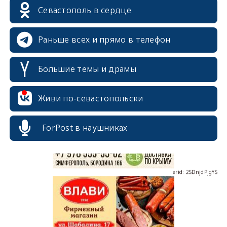
Севастополь в сердце
Раньше всех и прямо в телефон
Большие темы и драмы
erid: 2SDnjcrDNw6
Живи по-севастопольски
ForPost в наушниках
erid: 2SDnjdPjgYS
erid: 2SDnjdvhGXG