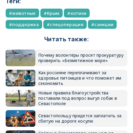
Теги:
животные
Крым
котики
поддержка
спецоперация
санкции
Читать также:
Почему волонтёры просят прокуратуру
проверить «Безмятежное море»
Как россияне переплачивают за
здоровье питомцев и что поможет им
сэкономить
Новые правила благоустройства
поставили под вопрос выгул собак в
Севастополе
Севастопольцу придется заплатить за
сбитую на дороге косулю