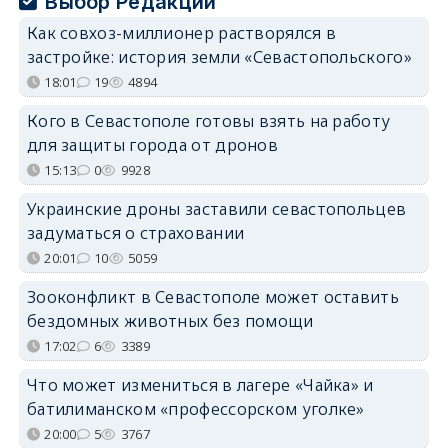
Выбор Редакции
Как совхоз-миллионер растворялся в
застройке: история земли «Севастопольского»
18:01
19
4894
Кого в Севастополе готовы взять на работу
для защиты города от дронов
15:13
0
9928
Украинские дроны заставили севастопольцев
задуматься о страховании
20:01
10
5059
Зооконфликт в Севастополе может оставить
бездомных животных без помощи
17:02
6
3389
Что может измениться в лагере «Чайка» и
батилиманском «профессорском уголке»
20:00
5
3767