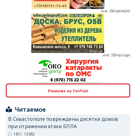
erid: 2SDnjcLUypt
erid: 2SDnjcrDNw6
Реклама на ForPost
Читаемое
В Севастополе повреждены десятки домов
при отражении атаки БПЛА
erid: 2SDnjdPjgYS
18
13382