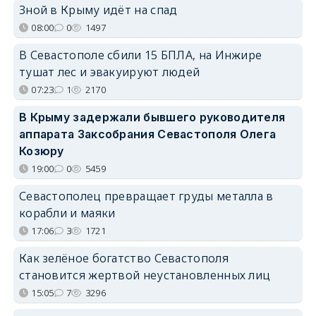
Зной в Крыму идёт на спад
08:00
0
1497
В Севастополе сбили 15 БПЛА, на Инжире
тушат лес и эвакуируют людей
07:23
1
2170
В Крыму задержали бывшего руководителя
аппарата Заксобрания Севастополя Олега
Козюру
19:00
0
5459
Севастополец превращает груды металла в
корабли и маяки
17:06
3
1721
Как зелёное богатство Севастополя
становится жертвой неустановленных лиц
15:05
7
3296