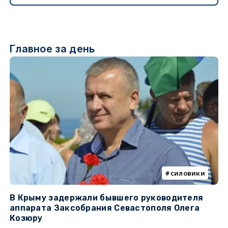
Главное за день
силовики
В Крыму задержали бывшего руководителя
К
аппарата Заксобрания Севастополя Олега
з
Козюру
«