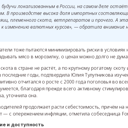
 будучи локализованным в России, на самом деле остаёт
м. В производстве высока доля импортных составляющи
яиц, племенного скота, ветпрепаратов и прочего. А э
 к изменению валютных курсов», — обратила внимание 
патели тоже пытаются минимизировать риски в условиях
адывать мясо в морозилку, о ценах можно долго не дума
скота в стране не растёт, а по крупному рогатому скоту
в последние годы, подтвердила Юлия Тулупникова изуче
итивно отчитался о росте с 2000 года поголовья во все
азумеется, благодаря прежде всего активному стимулиро
а, уточнила она.
зводителей продолжает расти себестоимость, причём на 
т — с опережением инфляции, отметила собеседница For
ие и доступность