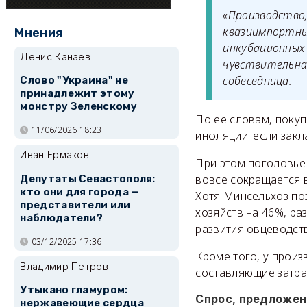
«Производство,
квазиимпортны
Мнения
инкубационных 
Денис Канаев
чувствительна
собеседница.
Слово "Украина" не
принадлежит этому
монстру Зеленскому
По её словам, поку
11/06/2026 18:23
инфляции: если закл
Иван Ермаков
При этом поголовье 
вовсе сокращается 
Депутаты Севастополя:
кто они для города —
Хотя Минсельхоз поз
представители или
хозяйств на 46%, р
наблюдатели?
развития овцеводств
03/12/2025 17:36
Кроме того, у прои
Владимир Петров
составляющие затра
Утыкано гламуром:
Спрос, предложен
нержавеющие сердца