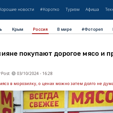
Хорошие новости
#Коротко
Туризм
Афиша
Тех
ь
Крым
В мире
#Фотореп
Россия
ияне покупают дорогое мясо и п
rPost
03/10/2024 - 16:28
мясо в морозилку, о ценах можно затем долго не дума