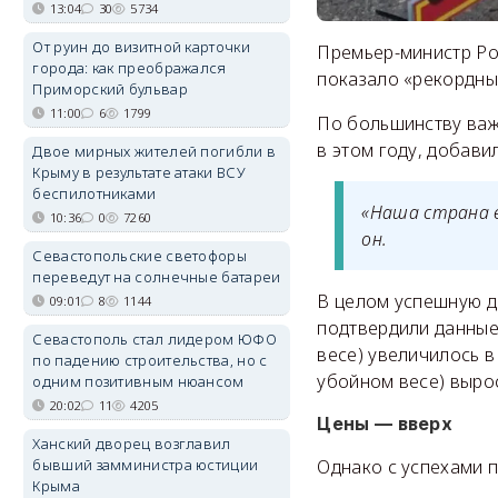
13:04
30
5734
От руин до визитной карточки
Премьер-министр Ро
города: как преображался
показало «рекордны
Приморский бульвар
11:00
6
1799
По большинству важ
в этом году, добави
Двое мирных жителей погибли в
Крыму в результате атаки ВСУ
беспилотниками
«Наша страна 
10:36
0
7260
он.
Севастопольские светофоры
переведут на солнечные батареи
В целом успешную д
09:01
8
1144
подтвердили данные 
Севастополь стал лидером ЮФО
весе) увеличилось в
по падению строительства, но с
убойном весе) вырос
одним позитивным нюансом
20:02
11
4205
Цены — вверх
Ханский дворец возглавил
Однако с успехами п
бывший замминистра юстиции
Крыма