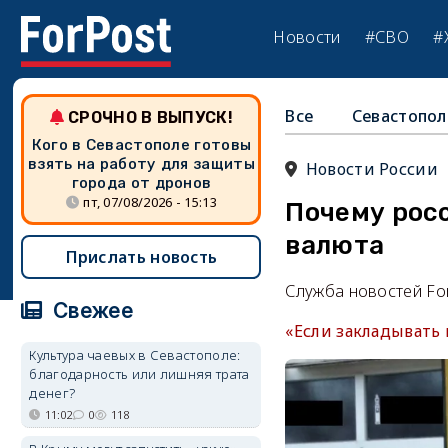
Новости
#СВО
#
Все
Севастопол
СРОЧНО В ВЫПУСК!
Кого в Севастополе готовы
взять на работу для защиты
Новости России
города от дронов
пт, 07/08/2026 - 15:13
Почему росс
валюта
Прислать новость
Служба новостей Fo
Свежее
«Если закладывать 
Культура чаевых в Севастополе:
благодарность или лишняя трата
денег?
11:02
0
118