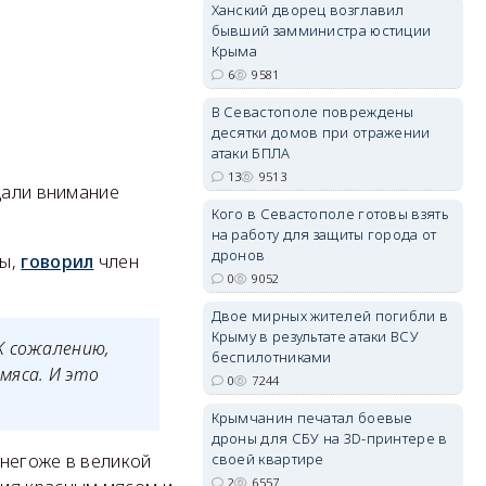
Ханский дворец возглавил
бывший замминистра юстиции
Крыма
6
9581
erid: 2SDnjdPjgYS
В Севастополе повреждены
десятки домов при отражении
атаки БПЛА
13
9513
щали внимание
Кого в Севастополе готовы взять
на работу для защиты города от
erid: 2SDnjdvhGXG
дронов
ты,
говорил
член
0
9052
Двое мирных жителей погибли в
Крыму в результате атаки ВСУ
К сожалению,
беспилотниками
мяса. И это
0
7244
Крымчанин печатал боевые
дроны для СБУ на 3D-принтере в
«негоже в великой
своей квартире
2
6557