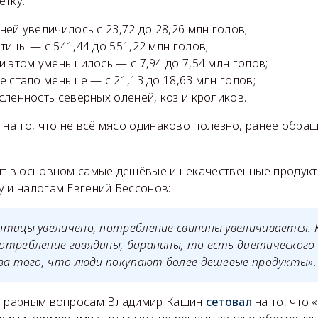
етку:
ней увеличилось с 23,72 до 28,26 млн голов;
тицы — с 541,44 до 551,22 млн голов;
и этом уменьшилось — с 7,94 до 7,54 млн голов;
е стало меньше — с 21,13 до 18,63 млн голов;
сленность северных оленей, коз и кроликов.
 на то, что не всё мясо одинаково полезно, ранее обра
ят в основном самые дешёвые и некачественные продук
у и налогам Евгений Бессонов:
тицы увеличено, потребление свинины увеличивается. 
требление говядины, баранины, то есть диетического 
за того, что люди покупают более дешёвые продукты».
 аграрным вопросам Владимир Кашин
сетовал
на то, что 