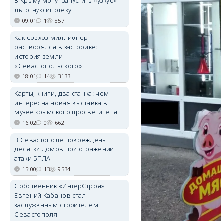
В Крыму могут запустить «узкую»
льготную ипотеку
09:01
1
857
Как совхоз-миллионер
растворялся в застройке:
история земли
«Севастопольского»
18:01
14
3133
Карты, книги, два станка: чем
интересна новая выставка в
музее крымского просветителя
16:02
0
662
В Севастополе повреждены
десятки домов при отражении
атаки БПЛА
15:00
13
9534
Собственник «ИнтерСтроя»
Евгений Кабанов стал
заслуженным строителем
Севастополя