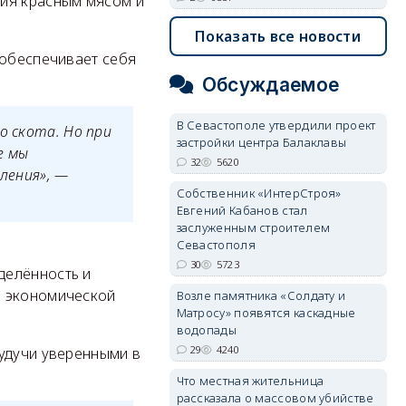
ния красным мясом и
Показать все новости
 обеспечивает себя
Обсуждаемое
В Севастополе утвердили проект
о скота. Но при
застройки центра Балаклавы
е мы
32
5620
еления», —
Собственник «ИнтерСтроя»
Евгений Кабанов стал
заслуженным строителем
Севастополя
30
5723
делённость и
ы экономической
Возле памятника «Солдату и
Матросу» появятся каскадные
водопады
29
4240
будучи уверенными в
Что местная жительница
рассказала о массовом убийстве