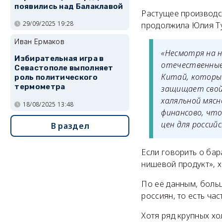
появились над Балаклавой
Растущее производст
29/09/2025 19:28
продолжила Юлия Ту
Иван Ермаков
«Несмотря на н
Избирательная игра в
отечественные
Севастополе выполняет
Китай, который
роль политического
термометра
защищает свой
халяльной мяс
18/08/2025 13:48
финансово, что
цен для россий
В раздел
Если говорить о бар
нишевой продукт», х
По её данным, боль
россиян, то есть ча
Хотя ряд крупных х