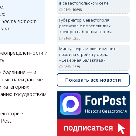
в севастопольском селе
ся
21
10698
х:
Губернатор Севастополя
та часть затрат
рассказал о перспективах
наша
электроснабжения города
21
5236
Минкультуры может изменить
 неопределённости и
правила стройки у форта
ть.
«Северная Балаклава»
18
2339
 и баранине — и
нные нами данные.
Показать все новости
х категориях
ванию государством
некоторые
Post.