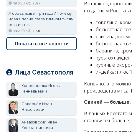
Вот как подорожали 
19:00
6
9587
по данным Росстата 
Любовь живёт три года? Почему
новая песня стала гимном тысяч
говядина, кром
россиянок
бескостная гов
18:20
5
1590
свинина, кроме
бескостная сви
Показать все новости
баранина, кром
куры охлаждённ
куриные окороч
индейка: плюс 1
Лица Севастополя
Конечно, это можно
Коноваленко Игорь
производства мяса. 
Геннадьевич
Свиней — больше,
Соловьёв Иван
Николаевич
В данных Росстата м
становится больше, 
Айвазовский Иван
Константинович