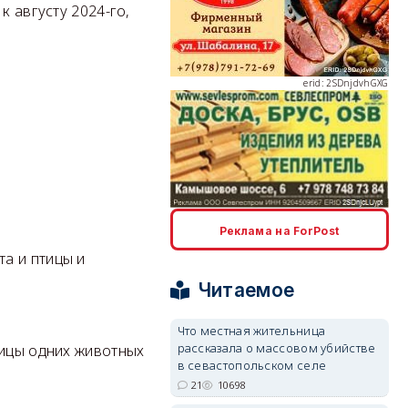
к августу 2024-го,
erid: 2SDnjdvhGXG
erid: 2SDnjcLUypt
Реклама на ForPost
а и птицы и
Читаемое
Что местная жительница
рассказала о массовом убийстве
erid: 2SDnjcrDNw6
тицы одних животных
в севастопольском селе
21
10698