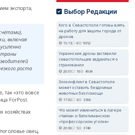
ием экспорта,
Выбор Редакции
Кого в Севастополе готовы взять
на работу для защиты города от
счётами),
дронов
ки, включая
15:13
0
9052
 усиленно
страны
Украинские дроны заставили
севастопольцев задуматься о
изводителей
страховании
резкого роста
20:01
10
4934
Зооконфликт в Севастополе
может оставить бездомных
, так «это вовсе
животных без помощи
ица ForPost.
17:02
6
3366
Что может измениться в лагере
х хозяйствах
«Чайка» и батилиманском
«профессорском уголке»
20:00
5
3740
 поголовье овец,