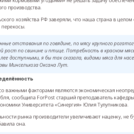
акими кормовыми угодьями» не решать задачу обеспече
го производства.
ского хозяйства РФ заверяли, что наша страна в целом
 перекосы.
нные отставания по говядине, по мясу крупного рогатог
 рост по свинине и птице. Потребность в красном мяс
лее доступными, я бы так сказала, видами мяса для нас
авы Минсельхоза Оксана Лут.
еделённость
ясо важными факторами являются экономическая неопре
убля, сообщила ForPost старший преподаватель кафедр
кономики Университета «Синергия» Юлия Тулупникова.
льности рынка производители увеличивают наценку, не 
бавила она.