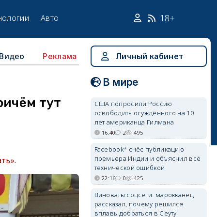
18+
нологии
Авто
Видео
Личный кабинет
Реклама
В мире
ричём тут
США попросили Россию
освободить осуждённого на 10
лет американца Гилмана
16:40
2
495
Facebook* снёс публикацию
премьера Индии и объяснил всё
ть».
технической ошибкой
22:16
0
425
Виноваты соцсети: марокканец
рассказал, почему решился
вплавь добраться в Сеуту