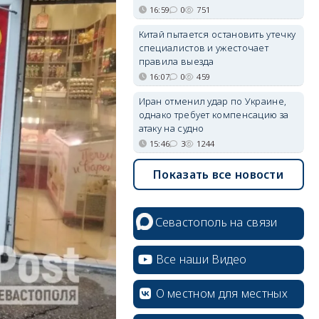
16:59
0
751
Китай пытается остановить утечку
специалистов и ужесточает
правила выезда
16:07
0
459
Иран отменил удар по Украине,
однако требует компенсацию за
атаку на судно
15:46
3
1244
Показать все новости
Севастополь на связи
Все наши Видео
О местном для местных