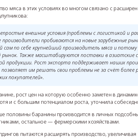
во мяса в этих условиях во многом связано с расширен
лупникова:
епростые внешние условия (проблемы с логистикой и ра
 производители пробиваются на новые зарубежные рын
 сам по себе крупнейший производитель мяса и потому
 рынок. Также масштабируются поставки в азиатские 
ной продукции. Рост экспорта поддерживает наших про
 позволяет им решать свои проблемы не за счёт более 
ских покупателей».
анине, рост цен на которую особенно заметен в динамике
отя и с большим потенциалом роста, уточнила собеседн
ше половины баранины производится в личных подсобны
стниками, остальное — фермерскими хозяйствами.
олдингов пытаются расширять производство, увеличивая