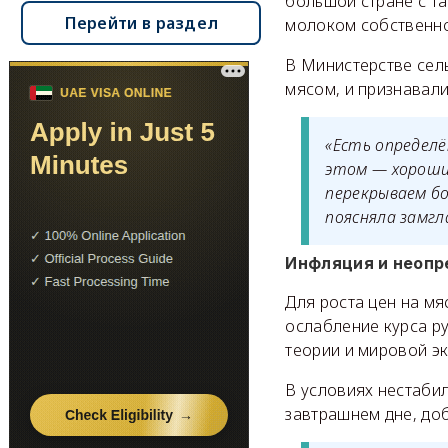
большой стране с т
Перейти в раздел
молоком собственно
В Министерстве сель
мясом, и признавали
«Есть определё
этом — хороший
перекрываем бо
поясняла замгл
Инфляция и неопр
Для роста цен на м
ослабление курса р
теории и мировой э
В условиях нестаби
завтрашнем дне, до