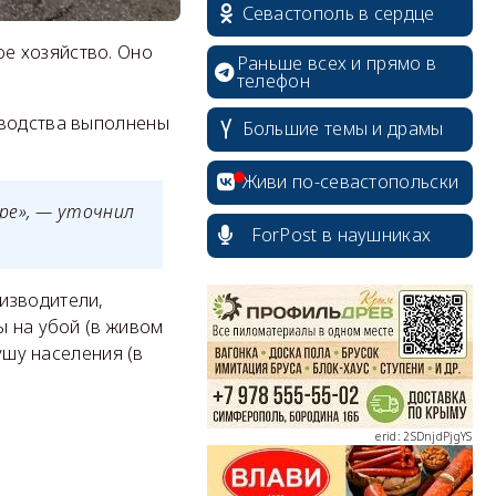
Севастополь в сердце
е хозяйство. Оно
Раньше всех и прямо в
телефон
зводства выполнены
Большие темы и драмы
Живи по-севастопольски
ре», — уточнил
ForPost в наушниках
erid: 2SDnjcrDNw6
изводители,
ы на убой (в живом
ушу населения (в
erid: 2SDnjdPjgYS