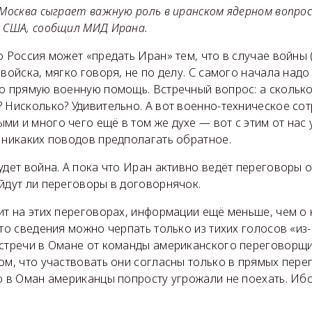
 Москва сыграет важную роль в иранском ядерном вопрос
и США, сообщил МИД Ирана.
о Россия может «предать Иран» тем, что в случае войны
 войска, мягко говоря, не по делу. С самого начала надо
о прямую военную помощь. Встречный вопрос: а сколько
 Нисколько? Удивительно. А вот военно-техническое сот
и и много чего ещё в том же духе — вот с этим от нас
 никаких поводов предполагать обратное.
удет война. А пока что Иран активно ведёт переговоры 
йдут ли переговоры в договорнячок.
ит на этих переговорах, информации ещё меньше, чем о 
-то сведения можно черпать только из тихих голосов «из-
встречи в Омане от команды американского переговорщ
ом, что участвовать они согласны только в прямых перег
о в Оман американцы попросту угрожали не поехать. Иб