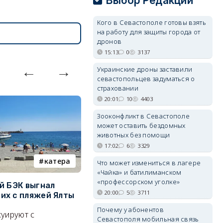
Выбор Редакции
Кого в Севастополе готовы взять
на работу для защиты города от
дронов
15:13
0
3137
Украинские дроны заставили
севастопольцев задуматься о
страховании
20:01
10
4403
Зооконфликт в Севастополе
может оставить бездомных
животных без помощи
17:02
6
3329
катера
электроснабжение
Что может измениться в лагере
«Чайка» и батилиманском
«профессорском уголке»
й БЭК выгнал
Губернатор Севастополя
П
20:00
5
3711
х с пляжей Ялты
рассказал о перспективах
к
электроснабжения города
п
Почему у абонентов
уируют с
Севастополя мобильная связь