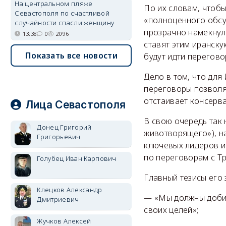
На центральном пляже
По их словам, чтоб
Севастополя по счастливой
«полноценного обсу
случайности спасли женщину
прозрачно намекнули
13:38
0
2096
ставят этим иранску
Показать все новости
будут идти перегово
Дело в том, что для
переговоры позволя
отстаивает консерва
Лица Севастополя
В свою очередь так
Донец Григорий
животворящего»), на
Григорьевич
ключевых лидеров и
по переговорам с Т
Голубец Иван Карпович
Главный тезисы его
Клецков Александр
— «Мы должны добит
Дмитриевич
своих целей»;
Жучков Алексей