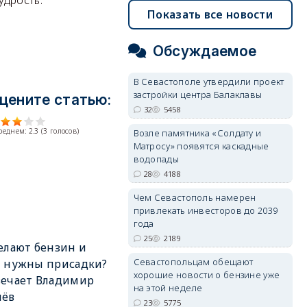
Показать все новости
Обсуждаемое
В Севастополе утвердили проект
застройки центра Балаклавы
цените статью:
32
5458
среднем:
2.3
(
3
голосов)
Возле памятника «Солдату и
Матросу» появятся каскадные
водопады
28
4188
Чем Севастополь намерен
привлекать инвесторов до 2039
года
25
2189
елают бензин и
Севастопольцам обещают
м нужны присадки?
хорошие новости о бензине уже
вечает Владимир
на этой неделе
лёв
23
5775