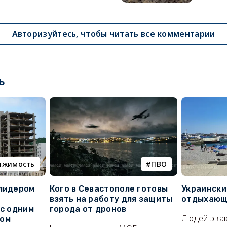
Авторизуйтесь, чтобы читать все комментарии
ь
ижимость
ПВО
 лидером
Кого в Севастополе готовы
Украински
взять на работу для защиты
отдыхающи
 с одним
города от дронов
Людей эвак
сом