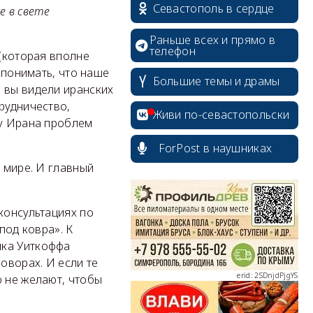
Севастополь в сердце
е в свете
Раньше всех и прямо в
телефон
 (которая вполне
 понимать, что наше
Большие темы и драмы
 вы видели иранских
рудничество,
Живи по-севастопольски
 у Ирана проблем
ForPost в наушниках
о мире. И главный
erid: 2SDnjcrDNw6
консультациях по
под ковра». К
ика Уиткоффа
оворах. И если те
erid: 2SDnjdPjgYS
о не желают, чтобы