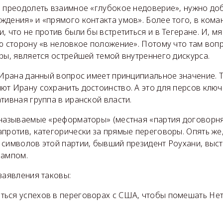
ы преодолеть взаимное «глубокое недоверие», нужно до
ждения» и «прямого контакта умов». Более того, в ком
, что не против были бы встретиться и в Тегеране. И, мя
ю сторону «в неловкое положение». Потому что там вопро
ры, является острейшей темой внутреннего дискурса.
 Ирана данный вопрос имеет принципиальное значение. 
ют Ирану сохранить достоинство. А это для персов ключ
тивная группа в иранской власти.
 называемые «реформаторы» (местная «партия договорн
против, категорически за прямые переговоры. Опять же
 символов этой партии, бывший президент Роухани, выст
рампом.
 заявления таковы:
ься успехов в переговорах с США, чтобы помешать Нет