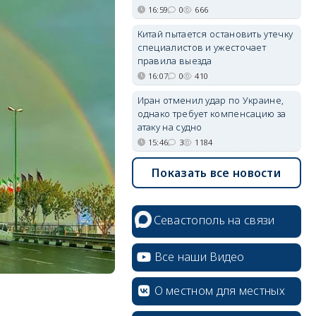
16:59
0
666
Китай пытается остановить утечку
специалистов и ужесточает
правила выезда
16:07
0
410
Иран отменил удар по Украине,
однако требует компенсацию за
атаку на судно
15:46
3
1184
Показать все новости
Севастополь на связи
Все наши Видео
О местном для местных