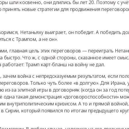
оры шли косвенно, они длились бы лет 20. Поэтому с уч
о принять новые стратегии для продвижения переговоро
оримся, Нетаньяху выиграет, он победит. А победить д
ься с Трампом, а не он».
ами, главная цель этих переговоров — переиграть Нетан
а быстро. Что ж, с одной стороны, сказанное имеет смыс
а работает: Трамп карт-бланш на войну не дал.
, зачем война с непредсказуемым результатом, если по
ереговоров. Только чуть более «в долгую». Для Ирана,
 из-за элитной игры в договорняк (когда он за год поте
 ещё одна такая демонстрация «договороспособности» мож
им внутриполитическим кризисом. А то и прямой войной
 в Сирии, который появился по итогам предыдущего круг
Посмотрим. В любом случае, надеемся на его древнюю м