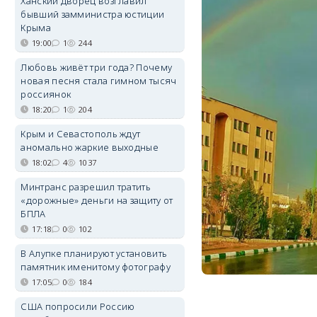
Ханский дворец возглавил
бывший замминистра юстиции
Крыма
19:00
1
244
Любовь живёт три года? Почему
новая песня стала гимном тысяч
россиянок
18:20
1
204
Крым и Севастополь ждут
аномально жаркие выходные
18:02
4
1037
Минтранс разрешил тратить
«дорожные» деньги на защиту от
БПЛА
17:18
0
102
В Алупке планируют установить
памятник именитому фотографу
17:05
0
184
США попросили Россию