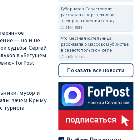
Губернатор Севастополя
рассказал о перспективах
электроснабжения города
21
3988
терянное
Что местная жительница
ение — но и не
рассказала о массовом убийстве
ок судьбы: Сергей
в севастопольском селе
льков в «Бегущем
21
10345
звию» ForPost
Показать все новости
ьники, мусор и
алы: зачем Крыму
с туриста