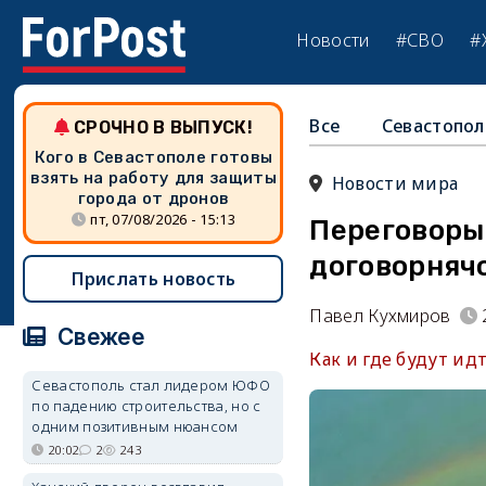
Новости
#СВО
#
Все
Севастопол
СРОЧНО В ВЫПУСК!
Кого в Севастополе готовы
взять на работу для защиты
Новости мира
города от дронов
пт, 07/08/2026 - 15:13
Переговоры 
договорняч
Прислать новость
Павел Кухмиров
Свежее
Как и где будут ид
Севастополь стал лидером ЮФО
по падению строительства, но с
одним позитивным нюансом
20:02
2
243