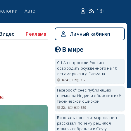
18+
нологии
Авто
Видео
Личный кабинет
Реклама
В мире
США попросили Россию
освободить осуждённого на 10
лет американца Гилмана
16:40
2
155
Facebook* снёс публикацию
премьера Индии и объяснил всё
а.
технической ошибкой
22:16
0
359
Виноваты соцсети: марокканец
рассказал, почему решился
вплавь добраться в Сеуту