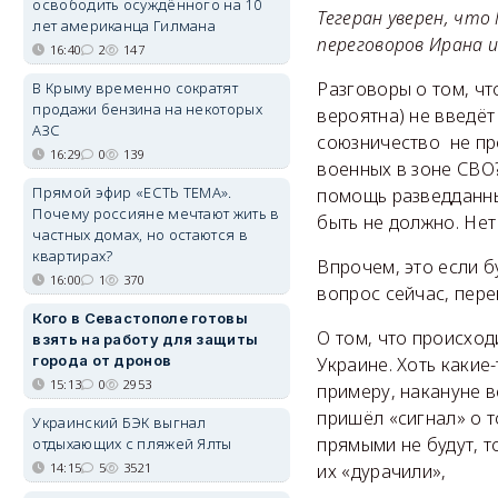
освободить осуждённого на 10
Тегеран уверен, что
лет американца Гилмана
переговоров Ирана 
16:40
2
147
Разговоры о том, чт
В Крыму временно сократят
продажи бензина на некоторых
вероятна) не введёт
АЗС
союзничество не пр
16:29
0
139
военных в зоне СВО?
Прямой эфир «ЕСТЬ ТЕМА».
помощь разведданным
Почему россияне мечтают жить в
быть не должно. Нет
частных домах, но остаются в
квартирах?
Впрочем, это если б
16:00
1
370
вопрос сейчас, пере
Кого в Севастополе готовы
О том, что происход
взять на работу для защиты
города от дронов
Украине. Хоть какие
15:13
0
2953
примеру, накануне 
пришёл «сигнал» о т
Украинский БЭК выгнал
прямыми не будут, т
отдыхающих с пляжей Ялты
их «дурачили»,
14:15
5
3521