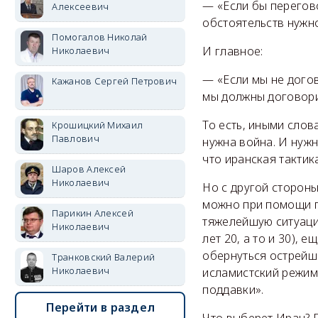
— «Если бы перегов
Алексеевич
обстоятельств нужн
Помогалов Николай
И главное:
Николаевич
— «Если мы не догов
Кажанов Сергей Петрович
мы должны договорит
То есть, иными слов
Крошицкий Михаил
Павлович
нужна война. И нужн
что иранская тактик
Шаров Алексей
Николаевич
Но с другой стороны
можно при помощи п
Парикин Алексей
тяжелейшую ситуацию
Николаевич
лет 20, а то и 30),
обернуться острейш
Транковский Валерий
Николаевич
исламистский режим
поддавки».
Перейти в раздел
Что выберет Иран? 