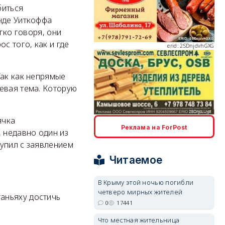
биться
анде Уиткоффа
гко говоря, они
с того, как и где
erid: 2SDnjdvhGXG
Так как непрямые
евая тема. Которую
erid: 2SDnjcLUypt
ячка
Реклама на ForPost
, недавно один из
упил с заявлением
Читаемое
В Крыму этой ночью погибли
четверо мирных жителей
erid: 2SDnjcrDNw6
аньяху достичь
0
17441
Что местная жительница