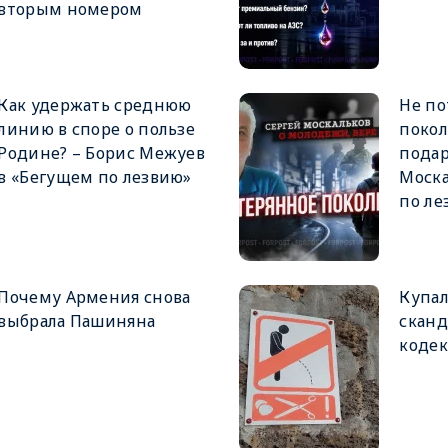
вторым номером
Как удержать среднюю
Не по
линию в споре о пользе
покол
Родине? – Борис Межуев
подар
в «Бегущем по лезвию»
Моска
по ле
Почему Армения снова
Купал
выбрала Пашиняна
сканд
кодек