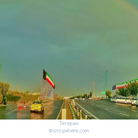
Тегеран
Фото:
pxhere.com