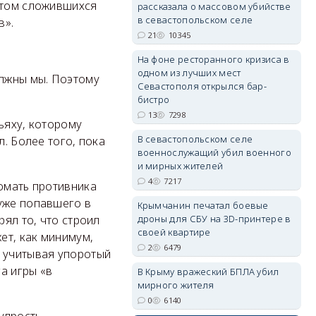
ётом сложившихся
рассказала о массовом убийстве
в севастопольском селе
в».
21
10345
erid: 2SDnjdPjgYS
На фоне ресторанного кризиса в
одном из лучших мест
олжны мы. Поэтому
Севастополя открылся бар-
бистро
13
7298
ьяху, которому
В севастопольском селе
л. Более того, пока
военнослужащий убил военного
erid: 2SDnjdvhGXG
и мирных жителей
4
7217
ломать противника
 уже попавшего в
Крымчанин печатал боевые
рял то, что строил
дроны для СБУ на 3D-принтере в
своей квартире
ет, как минимум,
2
6479
, учитывая упоротый
а игры «в
В Крыму вражеский БПЛА убил
мирного жителя
0
6140
удрость.