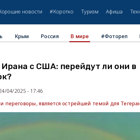
Хорошие новости
#Коротко
Туризм
Афиша
Тех
ь
Крым
Россия
#Фотореп
В мире
Ирана с США: перейдут ли они в
ок?
24/04/2025 - 17:46
ти переговоры, является острейшей темой для Тегеран