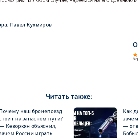
ора:
Павел Кухмиров
О
В 
Читать также:
Почему наш бронепоезд
Как д
стоит на запасном пути?
заче
— Кеворкян объяснил,
— от
зачем России играть
Бобы