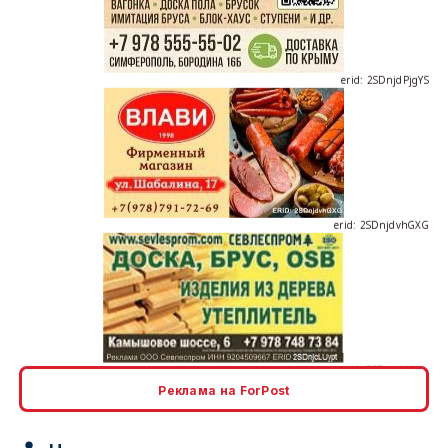
erid: 2SDnjdPjgYS
erid: 2SDnjdvhGXG
erid: 2SDnjcLUypt
Реклама на ForPost