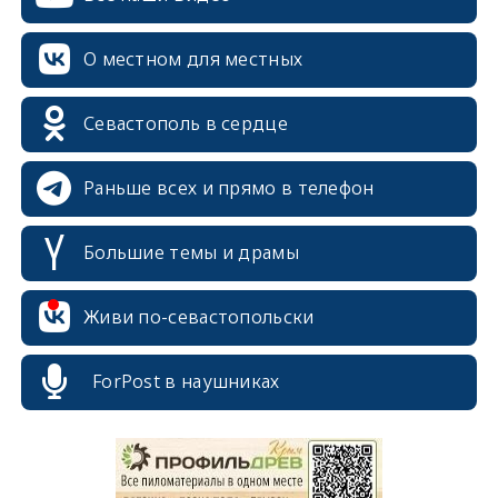
О местном для местных
Севастополь в сердце
Раньше всех и прямо в телефон
Большие темы и драмы
Живи по-севастопольски
erid: 2SDnjcrDNw6
ForPost в наушниках