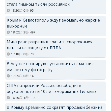
стала гимном тысяч россиянок
18:20
0
95
Крым и Севастополь ждут аномально жаркие
выходные
18:02
3
497
Минтранс разрешил тратить «дорожные»
деньги на защиту от БПЛА
17:18
0
70
В Алупке планируют установить памятник
именитому фотографу
17:05
0
143
США попросили Россию освободить
осуждённого на 10 лет американца Гилмана
16:40
1
112
В Крыму временно сократят продажи бензина