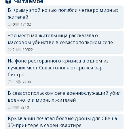
Читаемое
erid: 2SDnjcrDNw6
В Крыму этой ночью погибли четверо мирных
жителей
0
17402
Что местная жительница рассказала о
массовом убийстве в севастопольском селе
erid: 2SDnjdPjgYS
21
10322
На фоне ресторанного кризиса в одном из
лучших мест Севастополя открылся бар-
бистро
13
7290
erid: 2SDnjdvhGXG
В севастопольском селе военнослужащий убил
военного и мирных жителей
4
7210
Крымчанин печатал боевые дроны для СБУ на
3D-принтере в своей квартире