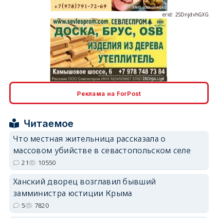
erid: 2SDnjcLUypt
Реклама на ForPost
Читаемое
erid: 2SDnjcrDNw6
Что местная жительница рассказала о
массовом убийстве в севастопольском селе
21
10550
Ханский дворец возглавил бывший
замминистра юстиции Крыма
erid: 2SDnjdPjgYS
5
7820