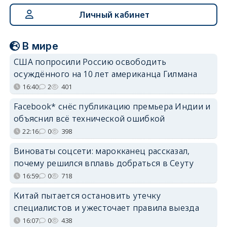
Личный кабинет
В мире
США попросили Россию освободить
осуждённого на 10 лет американца Гилмана
16:40
2
401
Facebook* снёс публикацию премьера Индии и
объяснил всё технической ошибкой
22:16
0
398
Виноваты соцсети: марокканец рассказал,
почему решился вплавь добраться в Сеуту
16:59
0
718
Китай пытается остановить утечку
специалистов и ужесточает правила выезда
16:07
0
438