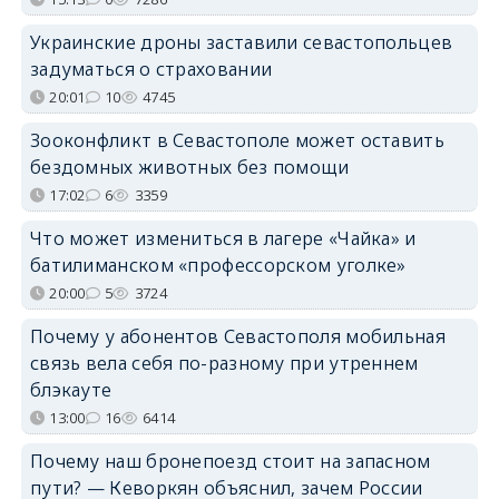
Украинские дроны заставили севастопольцев
задуматься о страховании
20:01
10
4745
Зооконфликт в Севастополе может оставить
бездомных животных без помощи
17:02
6
3359
Что может измениться в лагере «Чайка» и
батилиманском «профессорском уголке»
20:00
5
3724
Почему у абонентов Севастополя мобильная
связь вела себя по-разному при утреннем
блэкауте
13:00
16
6414
Почему наш бронепоезд стоит на запасном
пути? — Кеворкян объяснил, зачем России