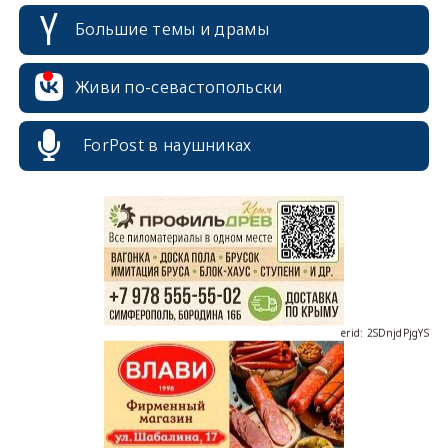
Большие темы и драмы
Живи по-севастопольски
erid: 2SDnjcrDNw6
ForPost в наушниках
erid: 2SDnjdPjgYS
erid: 2SDnjdvhGXG