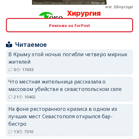
Реклама на ForPost
erid: 2SDnjcrDNw6
Читаемое
В Крыму этой ночью погибли четверо мирных
жителей
0
17493
erid: 2SDnjdPjgYS
Что местная жительница рассказала о
массовом убийстве в севастопольском селе
21
10402
На фоне ресторанного кризиса в одном из
лучших мест Севастополя открылся бар-
erid: 2SDnjdvhGXG
бистро
13
7310