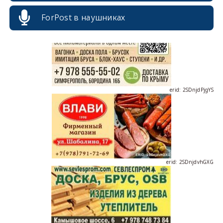
ForPost в наушниках
erid: 2SDnjdPjgYS
erid: 2SDnjdvhGXG
erid: 2SDnjcLUypt