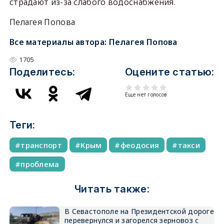
страдают из-за слабого водоснабжения.
Пелагея Попова
Все материалы автора:
Пелагея Попова
1705
Поделитесь:
Оцените статью:
Еще нет голосов
Теги:
транспорт
Крым
феодосия
такси
проблема
Читать также:
В Севастополе на Президентской дороге
перевернулся и загорелся зерновоз с