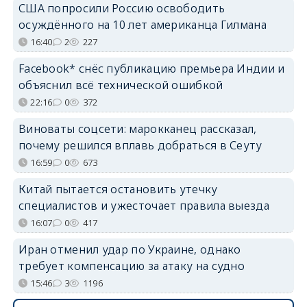
США попросили Россию освободить
осуждённого на 10 лет американца Гилмана
16:40
2
227
Facebook* снёс публикацию премьера Индии и
объяснил всё технической ошибкой
22:16
0
372
Виноваты соцсети: марокканец рассказал,
почему решился вплавь добраться в Сеуту
16:59
0
673
Китай пытается остановить утечку
специалистов и ужесточает правила выезда
16:07
0
417
Иран отменил удар по Украине, однако
требует компенсацию за атаку на судно
15:46
3
1196