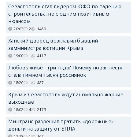
Севастополь стал лидером ЮФО по падению
строительства, но с одним позитивным
нюансом
20:02
2
1469
Ханский дворец возглавил бывший
замминистра юстиции Крыма
19:00
1
4117
Любовь живёт три года? Почему новая песня
стала гимном тысяч россиянок
18:20
1
487
Крым и Севастополь ждут аномально жаркие
выходные
18:02
4
2173
Минтранс разрешил тратить «дорожные»
деньги на защиту от БПЛА
17:18
1
167