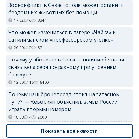
Зооконфликт в Севастополе может оставить
бездомных животных без помощи
17:02
6
3344
Что может измениться в лагере «Чайка» и
батилиманском «профессорском уголке»
20:00
5
3714
Почему у абонентов Севастополя мобильная
связь вела себя по-разному при утреннем
блэкауте
13:00
16
6400
Почему наш бронепоезд стоит на запасном
пути? — Кеворкян объяснил, зачем России
играть вторым номером
18:08
4
2600
Показать все новости