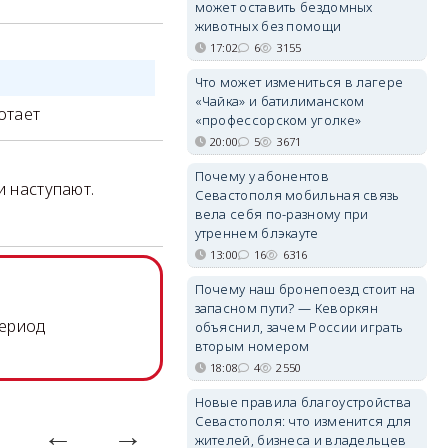
может оставить бездомных
животных без помощи
17:02
6
3155
Что может измениться в лагере
«Чайка» и батилиманском
отает
«профессорском уголке»
20:00
5
3671
Почему у абонентов
и наступают.
Севастополя мобильная связь
вела себя по-разному при
утреннем блэкауте
13:00
16
6316
Почему наш бронепоезд стоит на
запасном пути? — Кеворкян
период
объяснил, зачем России играть
вторым номером
18:08
4
2550
Новые правила благоустройства
Севастополя: что изменится для
жителей, бизнеса и владельцев