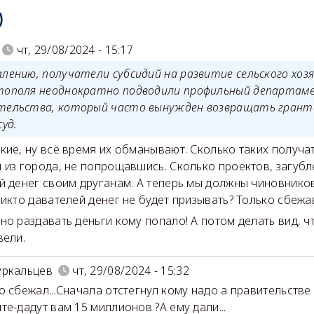
)
чт, 29/08/2024 - 15:17
алению, получатели субсидий на развитие сельского хоз
тополя неоднократно подводили профильный департам
тельства, который часто вынужден возвращать грант
суд.
кие, ну всё время их обманывают. Сколько таких получа
 из города, не попрощавшись. Сколько проектов, загуб
й денег своим друганам. А теперь мы должны чиновников
никто давателей денег не будет призывать? Только сбежа
но раздавать деньги кому попало! А потом делать вид, ч
вели.
уркальцев
чт, 29/08/2024 - 15:32
о сбежал...Сначала отстегнул кому надо а правительств
те-дадут вам 15 миллионов ?А ему дали...