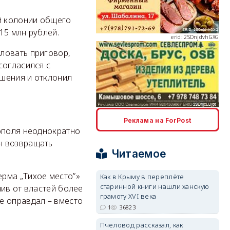
й колонии общего
15 млн рублей.
erid: 2SDnjdvhGXG
ловать приговор,
согласился с
ешения и отклонил
erid: 2SDnjcLUypt
Реклама на ForPost
тополя неоднократно
н возвращать
Читаемое
рма „Тихое место”»
Как в Крыму в переплёте
erid: 2SDnjcrDNw6
старинной книги нашли ханскую
чив от властей более
грамоту XVI века
е оправдал – вместо
1
36823
Пчеловод рассказал, как