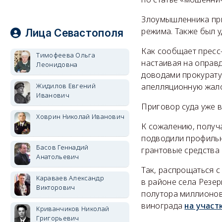
Злоумышленника при
режима. Также был у
Лица Севастополя
Как сообщает пресс
Тимофеева Ольга
настаивая на оправд
Леонидовна
доводами прокурату
апелляционную жало
Жидилов Евгений
Иванович
Приговор суда уже в
Ховрин Николай Иванович
К сожалению, получ
подводили профильн
Басов Геннадий
грантовые средства 
Анатольевич
Так, распрощаться 
Караваев Александр
в районе села Резер
Викторович
полутора миллионов
винограда
на участ
Криванчиков Николай
Григорьевич