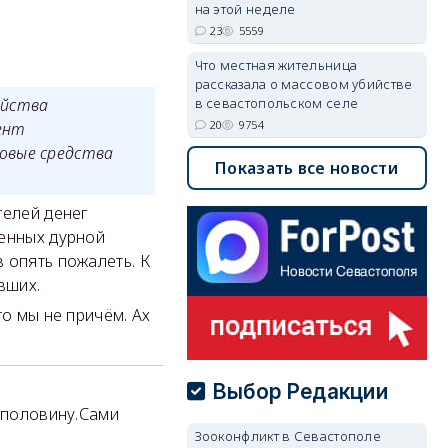
на этой неделе
23
5559
Что местная жительница
рассказала о массовом убийстве
яйства
в севастопольском селе
20
9754
ент
овые средства
Показать все новости
телей денег
ленных дурной
 опять пожалеть. К
вших.
то мы не причём. Ах
Выбор Редакции
е половину.Сами
Зооконфликт в Севастополе