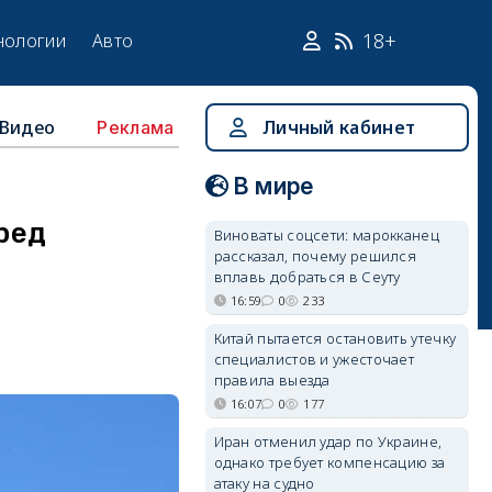
18+
нологии
Авто
Видео
Личный кабинет
Реклама
В мире
ред
Виноваты соцсети: марокканец
рассказал, почему решился
вплавь добраться в Сеуту
16:59
0
233
Китай пытается остановить утечку
специалистов и ужесточает
правила выезда
16:07
0
177
Иран отменил удар по Украине,
однако требует компенсацию за
атаку на судно