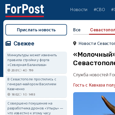
Новости
#СВО
#
Прислать новость
Все
Севастопо
Свежее
Новости Севасто
«Молочный»
Минкультуры может изменить
правила стройки у форта
Севастопол
«Северная Балаклава»
20:01
4
799
Служба новостей Fo
В Севастополе простились с
генерал-майором Василием
Гость с Кавказа п
Казаченко
18:02
1
1493
Совершено покушение на
разработчика дронов «Упырь» —
что известно к этому часу