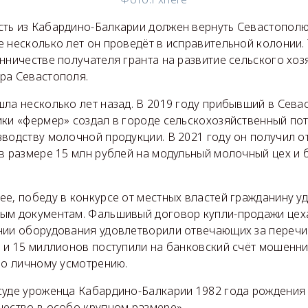
ть из Кабардино-Балкарии должен вернуть Севастопол
е несколько лет он проведёт в исправительной колонии.
нничестве получателя гранта на развитие сельского хоз
ра Севастополя.
ла несколько лет назад. В 2019 году прибывший в Сева
ики «фермер» создал в городе сельскохозяйственный по
зводству молочной продукции. В 2021 году он получил о
 в размере 15 млн рублей на модульный молочный цех и
е, победу в конкурсе от местных властей гражданину у
ым документам. Фальшивый договор купли-продажи цех
нии оборудования удовлетворили отвечающих за переч
 и 15 миллионов поступили на банковский счёт мошенник
по личному усмотрению.
суде уроженца Кабардино-Балкарии 1982 года рождения
чество в особо крупном размере».