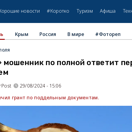
Хорошие новости
#Коротко
Туризм
Афиша
Тех
Крым
Россия
В мире
#Фотореп
ль
поля
 мошенник по полной ответит пе
ем
rPost
29/08/2024 - 15:06
олучил грант по поддельным документам.