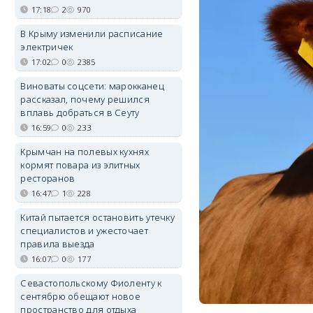
17:18
2
970
В Крыму изменили расписание
электричек
17:02
0
2385
Виноваты соцсети: марокканец
рассказал, почему решился
вплавь добраться в Сеуту
16:59
0
233
Крымчан на полевых кухнях
кормят повара из элитных
ресторанов
16:47
1
228
Китай пытается остановить утечку
специалистов и ужесточает
правила выезда
16:07
0
177
Севастопольскому Фиоленту к
сентябрю обещают новое
пространство для отдыха