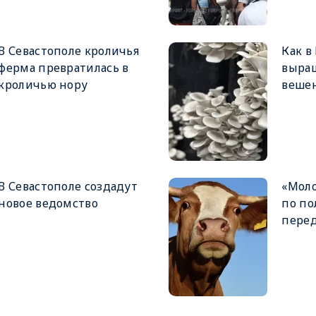
В Севастополе кроличья
Как в
ферма превратилась в
выра
кроличью нору
веше
В Севастополе создадут
«Мол
новое ведомство
по по
перед