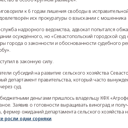
говорили к 6 годам лишения свободы в исправительно
довлетворён иск прокуратуры о взыскании с мошенника 
-служба надзорного ведомства, адвокат попытался обжа
ании осуждённого, но «Севастопольский городской суд 
ры города о законности и обоснованности судебного р
бу».
ступил в законную силу.
атели субсидий на развитие сельского хозяйства Севас
ый департамент правительства, который часто вынужде
через суд.
с бюджетными деньгами пришлось владельцу КФХ «Агрофе
вное. Заявив о готовности выращивать виноград и полу
, фермер ожиданий департамента сельского хозяйства н
ке росли одни сорняки
.