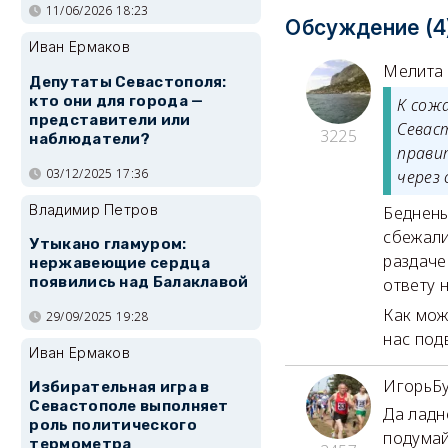
11/06/2026 18:23
Обсуждение (4
Иван Ермаков
Мелита
Депутаты Севастополя:
кто они для города —
К сож
представители или
Севас
3225
наблюдатели?
прави
03/12/2025 17:36
через 
Владимир Петров
Беднень
сбежали
Утыкано гламуром:
раздаче
нержавеющие сердца
появились над Балаклавой
ответу 
Как мож
29/09/2025 19:28
нас под
Иван Ермаков
ИгорьБ
Избирательная игра в
Севастополе выполняет
Да ладн
роль политического
подумай
термометра