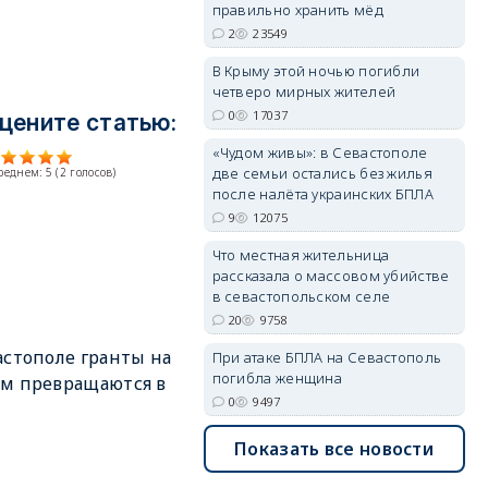
правильно хранить мёд
2
23549
erid: 2SDnjdPjgYS
В Крыму этой ночью погибли
четверо мирных жителей
0
17037
цените статью:
«Чудом живы»: в Севастополе
две семьи остались без жилья
среднем:
5
(
2
голосов)
после налёта украинских БПЛА
9
12075
erid: 2SDnjdvhGXG
Что местная жительница
рассказала о массовом убийстве
в севастопольском селе
20
9758
астополе гранты на
При атаке БПЛА на Севастополь
погибла женщина
м превращаются в
0
9497
Показать все новости