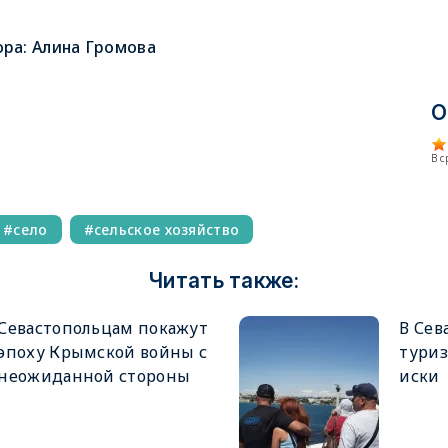
ора:
Алина Громова
О
В 
село
сельское хозяйство
Читать также:
Севастопольцам покажут
В Сев
эпоху Крымской войны с
туриз
неожиданной стороны
иски