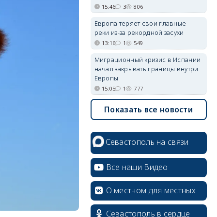
15:46
3
806
Европа теряет свои главные
реки из-за рекордной засухи
13:16
1
549
Миграционный кризис в Испании
начал закрывать границы внутри
Европы
15:05
1
777
Показать все новости
Севастополь на связи
Все наши Видео
О местном для местных
Севастополь в сердце