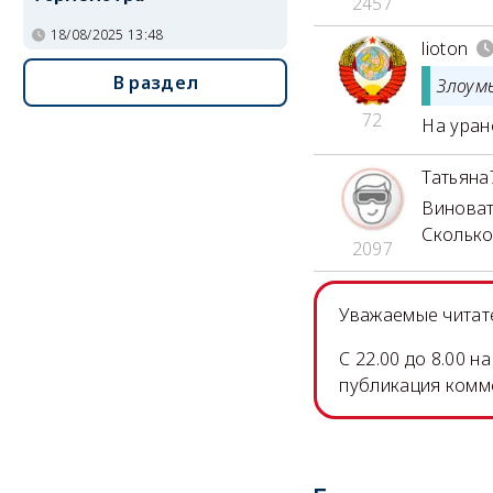
2457
18/08/2025 13:48
lioton
В раздел
Злоум
72
На уран
Татьяна
Виноват
Скольк
2097
Уважаемые читате
C 22.00 до 8.00 
публикация комм