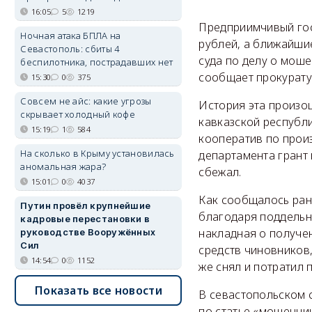
16:05
5
1219
Предприимчивый гос
Ночная атака БПЛА на
рублей, а ближайши
Севастополь: сбиты 4
суда по делу о моше
беспилотника, пострадавших нет
сообщает прокурату
15:30
0
375
Совсем не айс: какие угрозы
История эта произош
скрывает холодный кофе
кавказской республ
15:19
1
584
кооператив по прои
На сколько в Крыму установилась
департамента грант
аномальная жара?
сбежал.
15:01
0
4037
Как сообщалось ране
Путин провёл крупнейшие
благодаря поддельн
кадровые перестановки в
накладная о получе
руководстве Вооружённых
Сил
средств чиновников,
14:54
0
1152
же снял и потратил 
Показать все новости
В севастопольском 
по статье «мошенни