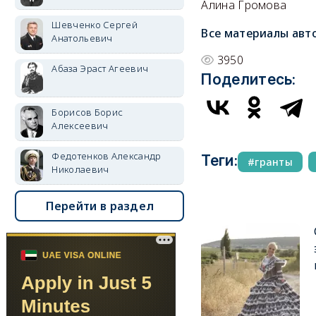
Алина Громова
Шевченко Сергей
Все материалы авт
Анатольевич
3950
Абаза Эраст Агеевич
Поделитесь:
Борисов Борис
Алексеевич
Федотенков Александр
Теги:
гранты
Николаевич
Перейти в раздел