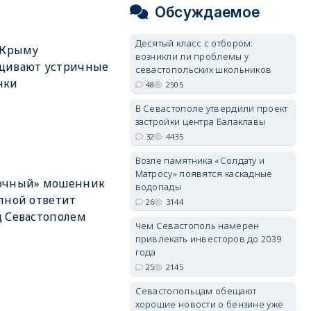
Обсуждаемое
Десятый класс с отбором:
 Крыму
возникли ли проблемы у
щивают устричные
севастопольских школьников
нки
48
2505
В Севастополе утвердили проект
застройки центра Балаклавы
32
4435
Возле памятника «Солдату и
Матросу» появятся каскадные
очный» мошенник
водопады
лной ответит
26
3144
 Севастополем
Чем Севастополь намерен
привлекать инвесторов до 2039
года
25
2145
Севастопольцам обещают
хорошие новости о бензине уже