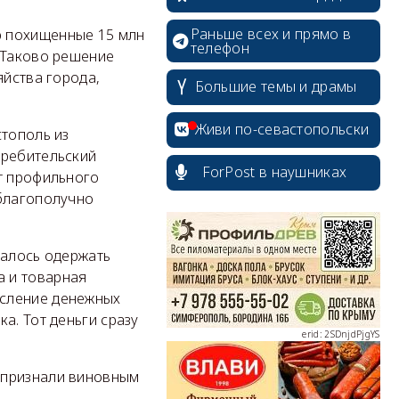
Раньше всех и прямо в
ю похищенные 15 млн
телефон
 Таково решение
яйства города,
Большие темы и драмы
Живи по-севастопольски
стополь из
требительский
ForPost в наушниках
т профильного
 благополучно
erid: 2SDnjcrDNw6
далось одержать
а и товарная
исление денежных
а. Тот деньги сразу
erid: 2SDnjdPjgYS
 признали виновным