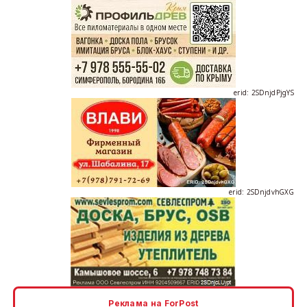
erid: 2SDnjdPjgYS
erid: 2SDnjdvhGXG
erid: 2SDnjcLUypt
Реклама на ForPost