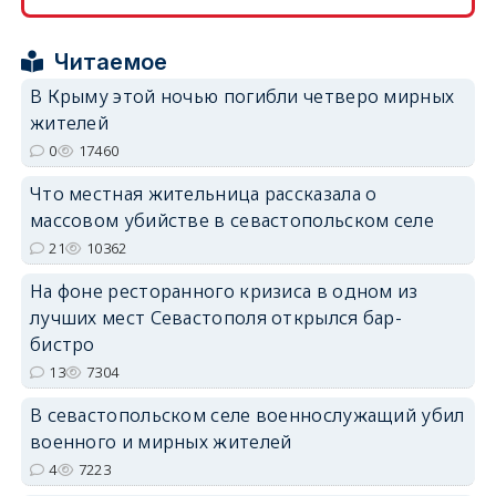
Читаемое
В Крыму этой ночью погибли четверо мирных
erid: 2SDnjcrDNw6
жителей
0
17460
Что местная жительница рассказала о
массовом убийстве в севастопольском селе
21
10362
erid: 2SDnjdPjgYS
На фоне ресторанного кризиса в одном из
лучших мест Севастополя открылся бар-
бистро
13
7304
В севастопольском селе военнослужащий убил
erid: 2SDnjdvhGXG
военного и мирных жителей
4
7223