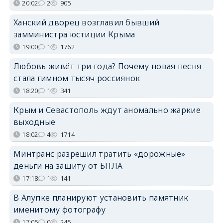
20:02
2
905
Ханский дворец возглавил бывший
замминистра юстиции Крыма
19:00
1
1762
Любовь живёт три года? Почему новая песня
стала гимном тысяч россиянок
18:20
1
341
Крым и Севастополь ждут аномально жаркие
выходные
18:02
4
1714
Минтранс разрешил тратить «дорожные»
деньги на защиту от БПЛА
17:18
1
141
В Алупке планируют установить памятник
именитому фотографу
17:05
0
245