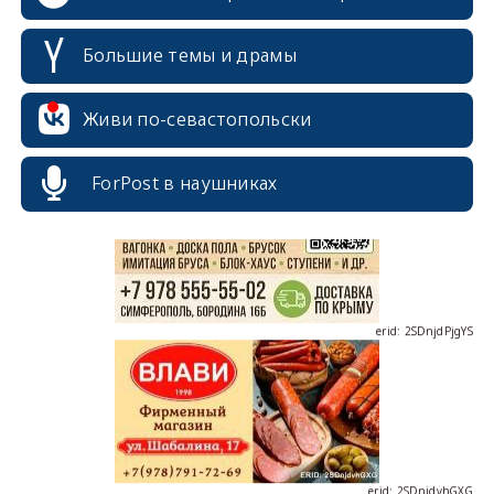
Большие темы и драмы
erid: 2SDnjcrDNw6
Живи по-севастопольски
ForPost в наушниках
erid: 2SDnjdPjgYS
erid: 2SDnjdvhGXG