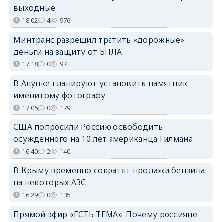
выходные
18:02
4
976
Минтранс разрешил тратить «дорожные»
деньги на защиту от БПЛА
17:18
0
97
В Алупке планируют установить памятник
именитому фотографу
17:05
0
179
США попросили Россию освободить
осуждённого на 10 лет американца Гилмана
16:40
2
140
В Крыму временно сократят продажи бензина
на некоторых АЗС
16:29
0
135
Прямой эфир «ЕСТЬ ТЕМА». Почему россияне