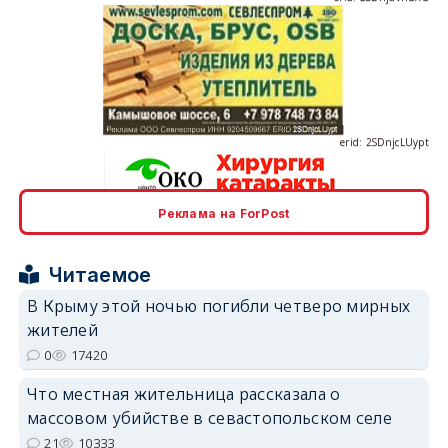
erid: 2SDnjcLUypt
Реклама на ForPost
erid: 2SDnjcrDNw6
Читаемое
В Крыму этой ночью погибли четверо мирных
жителей
0
17420
erid: 2SDnjdPjgYS
Что местная жительница рассказала о
массовом убийстве в севастопольском селе
21
10333