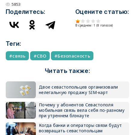
5853
Поделитесь:
Оцените статью:
В среднем:
1
(
8
голосов)
Теги:
связь
СВО
Безопасность
Читать также:
Двое севастопольцев организовали
нелегальную продажу SIM-карт
Почему у абонентов Севастополя
мобильная связь вела себя по-разному
при утреннем блэкауте
Когда банки и операторы связи будут
возвращать севастопольцам