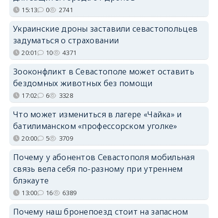
15:13
0
2741
Украинские дроны заставили севастопольцев
задуматься о страховании
20:01
10
4371
Зооконфликт в Севастополе может оставить
бездомных животных без помощи
17:02
6
3328
Что может измениться в лагере «Чайка» и
батилиманском «профессорском уголке»
20:00
5
3709
Почему у абонентов Севастополя мобильная
связь вела себя по-разному при утреннем
блэкауте
13:00
16
6389
Почему наш бронепоезд стоит на запасном