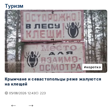
Туризм
коротко
Крымчане и севастопольцы реже жалуются
В
на клещей
ц
05/08/2026 12:43
223