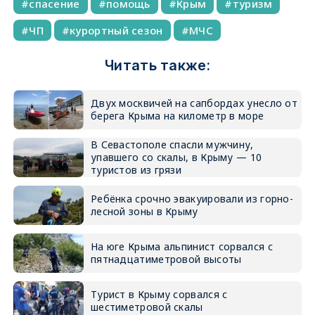
спасение
помощь
Крым
туризм
ЧП
курортный сезон
МЧС
Читать также:
Двух москвичей на сапбордах унесло от
берега Крыма на километр в море
В Севастополе спасли мужчину,
упавшего со скалы, в Крыму — 10
туристов из грязи
Ребёнка срочно эвакуировали из горно-
лесной зоны в Крыму
На юге Крыма альпинист сорвался с
пятнадцатиметровой высоты
Турист в Крыму сорвался с
шестиметровой скалы