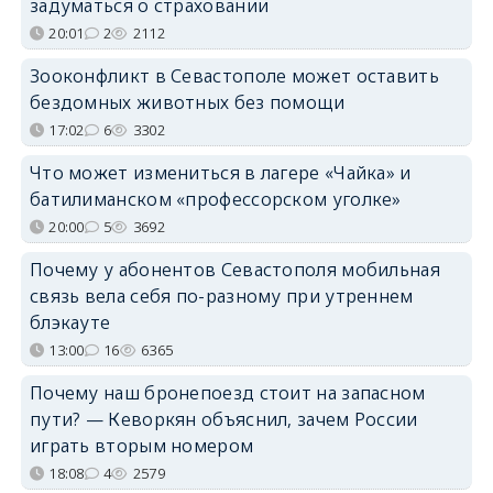
задуматься о страховании
20:01
2
2112
Зооконфликт в Севастополе может оставить
бездомных животных без помощи
17:02
6
3302
Что может измениться в лагере «Чайка» и
батилиманском «профессорском уголке»
20:00
5
3692
Почему у абонентов Севастополя мобильная
связь вела себя по-разному при утреннем
блэкауте
13:00
16
6365
Почему наш бронепоезд стоит на запасном
пути? — Кеворкян объяснил, зачем России
играть вторым номером
18:08
4
2579