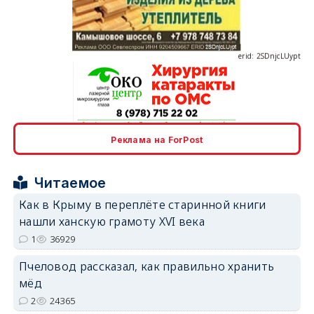
erid: 2SDnjcLUypt
erid: 2SDnjcrDNw6
Реклама на ForPost
Читаемое
Как в Крыму в переплёте старинной книги
нашли ханскую грамоту XVI века
erid: 2SDnjdPjgYS
1
36929
Пчеловод рассказал, как правильно хранить
мёд
2
24365