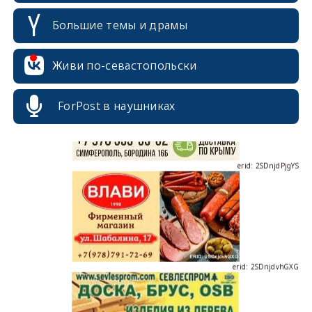
Большие темы и драмы
erid: 2SDnjcrDNw6
Живи по-севастопольски
ForPost в наушниках
erid: 2SDnjdPjgYS
erid: 2SDnjdvhGXG