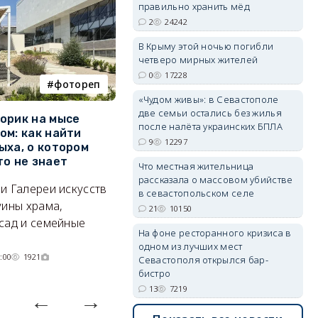
правильно хранить мёд
2
24242
erid: 2SDnjdPjgYS
В Крыму этой ночью погибли
четверо мирных жителей
0
17228
фотореп
работа
«Чудом живы»: в Севастополе
две семьи остались без жилья
орик на мысе
Где в Севастополе можно
М
после налёта украинских БПЛА
ом: как найти
заработать 100 тысяч в
и
9
12297
erid: 2SDnjdvhGXG
ыха, о котором
месяц
ф
то не знает
Б
Что местная жительница
А где — несоизмеримо меньше.
рассказала о массовом убийстве
и Галереи искусств
«
06/08/2026 10:02
3575
в севастопольском селе
уины храма,
«
21
10150
сад и семейные
пр
На фоне ресторанного кризиса в
одном из лучших мест
:00
1921
Севастополя открылся бар-
бистро
13
7219