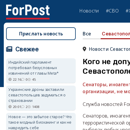
Новости
#СВО
#
Прислать новость
Все
Севастопо
Свежее
Новости Севасто
Кого не доп
Индийский парламент
потребовал безусловных
Севастопол
извинений от главы Meta*
22:16
0
45
Сенаторы, иноаген
Украинские дроны заставили
организации, не мо
севастопольцев задуматься о
страховании
Служба новостей Fo
20:01
2
1408
Сенаторов, иноагент
Новое — это забытое старое? Что
такое модный биохакинг и как не
террористической о
навредить себе
выборах любых уров