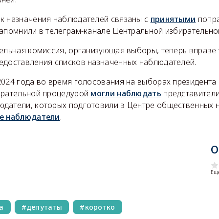
к назначения наблюдателей связаны с
принятыми
попра
напомнили в телеграм-канале Центральной избирательно
тельная комиссия, организующая выборы, теперь вправе
едоставления списков назначенных наблюдателей.
2024 года во время голосования на выборах президента 
ирательной процедурой
могли наблюдать
представители
датели, которых подготовили в Центре общественных 
е наблюдатели
.
О
Еще
а
депутаты
коротко