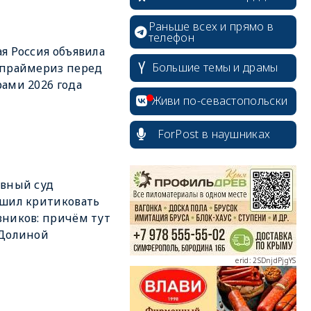
Раньше всех и прямо в
телефон
я Россия объявила
Большие темы и драмы
 праймериз перед
ами 2026 года
Живи по-севастопольски
ForPost в наушниках
erid: 2SDnjcrDNw6
вный суд
шил критиковать
ников: причём тут
 Долиной
erid: 2SDnjdPjgYS