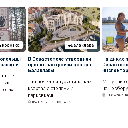
коротко
Балаклава
топольцы
В Севастополе утвердили
На диких 
 клещей
проект застройки центра
Севастопо
Балаклавы
инспекто
ять не
Там появится туристический
Могут ли о
 пик
квартал с отелями и
на необор
ногих.
парковками.
31/07/2026 10
05/08/2026 08:01
5223