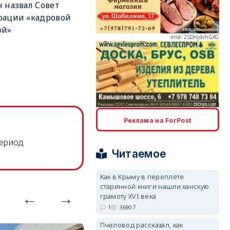
 назвал Совет
рации «кадровой
ой»
erid: 2SDnjdvhGXG
erid: 2SDnjcLUypt
Реклама на ForPost
период
Читаемое
Как в Крыму в переплёте
старинной книги нашли ханскую
erid: 2SDnjcrDNw6
грамоту XVI века
1
36907
Пчеловод рассказал, как