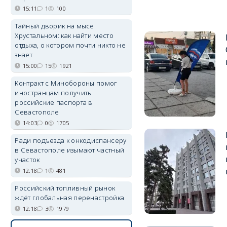
15:11
1
100
Тайный дворик на мысе
Хрустальном: как найти место
отдыха, о котором почти никто не
знает
15:00
15
1921
Контракт с Минобороны помог
иностранцам получить
российские паспорта в
Севастополе
14:03
0
1705
Ради подъезда к онкодиспансеру
в Севастополе изымают частный
участок
12:18
1
481
Российский топливный рынок
ждёт глобальная перенастройка
12:18
3
1979