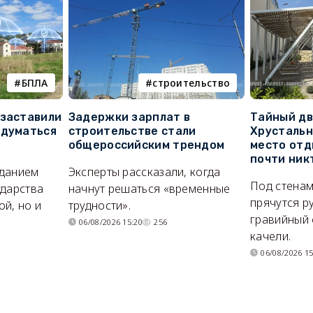
БПЛА
строительство
 заставили
Задержки зарплат в
Тайный дв
адуматься
строительстве стали
Хрустальн
общероссийским трендом
место отд
почти ник
иданием
Эксперты рассказали, когда
Под стенам
ударства
начнут решаться «временные
прячутся р
й, но и
трудности».
гравийный 
06/08/2026 15:20
256
качели.
06/08/2026 15