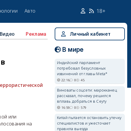
18+
нологии
Авто
Видео
Личный кабинет
Реклама
В мире
 в
Индийский парламент
потребовал безусловных
извинений от главы Meta*
22:16
0
45
 террористической
Виноваты соцсети: марокканец
рассказал, почему решился
вплавь добраться в Сеуту
16:59
0
579
кой или
Китай пытается остановить утечку
специалистов и ужесточает
олосования на
правила выезда