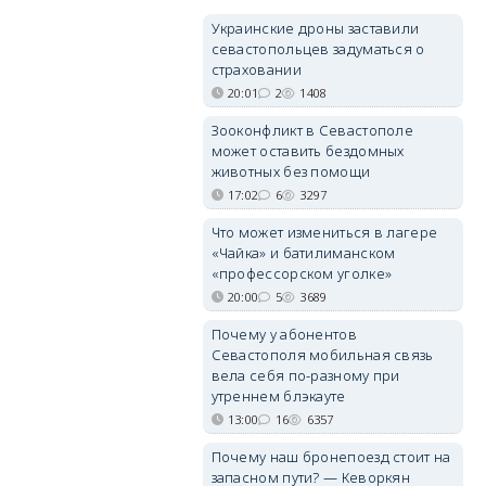
Украинские дроны заставили
севастопольцев задуматься о
страховании
20:01
2
1408
Зооконфликт в Севастополе
может оставить бездомных
животных без помощи
17:02
6
3297
Что может измениться в лагере
«Чайка» и батилиманском
«профессорском уголке»
20:00
5
3689
Почему у абонентов
Севастополя мобильная связь
вела себя по-разному при
утреннем блэкауте
13:00
16
6357
Почему наш бронепоезд стоит на
запасном пути? — Кеворкян