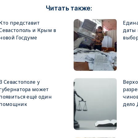
Читать также:
Кто представит
Едина
Севастополь и Крым в
даты
новой Госдуме
выбор
В Севастополе у
Верхо
губернатора может
разре
появиться ещё один
чинов
помощник
дело