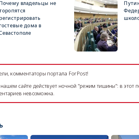
Почему владельцы не
Путин
торопятся
Феде
регистрировать
школ
гостевые дома в
Севастополе
ли, комментаторы портала ForPost!
на нашем сайте действует ночной "режим тишины": в этот 
ентариев невозможна.
ь