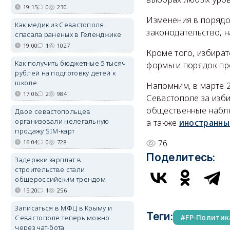
19:15
0
230
Изменения в порядо
Как медик из Севастополя
законодательство, 
спасала раненых в Геленджике
19:00
1
1027
Кроме того, избира
Как получить бюджетные 5 тысяч
формы и порядок пр
рублей на подготовку детей к
школе
Напомним, в марте 
17:06
2
984
Севастополе за изб
общественные наблю
Двое севастопольцев
организовали нелегальную
а также
иностранны
продажу SIM-карт
76
16:04
0
728
Поделитесь:
Задержки зарплат в
строительстве стали
общероссийским трендом
15:20
1
256
Записаться в МФЦ в Крыму и
Теги:
FP-Политик
Севастополе теперь можно
через чат-бота