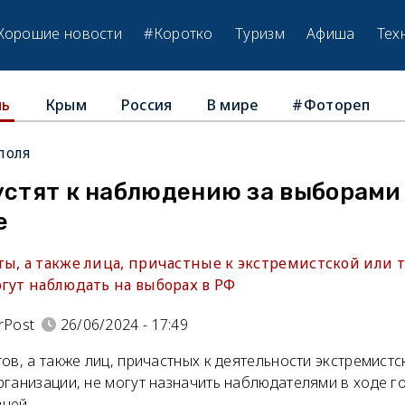
Хорошие новости
#Коротко
Туризм
Афиша
Тех
Крым
Россия
В мире
#Фотореп
ль
поля
устят к наблюдению за выборами
е
ты, а также лица, причастные к экстремистской или
гут наблюдать на выборах в РФ
rPost
26/06/2024 - 17:49
ов, а также лиц, причастных к деятельности экстремистс
рганизации, не могут назначить наблюдателями в ходе г
ней.