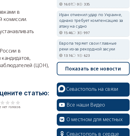
16:07
0
335
вками в
Иран отменил удар по Украине,
й комиссии.
однако требует компенсацию за
атаку на судно
 устанавливать
15:46
3
997
Европа теряет свои главные
реки из-за рекордной засухи
России в
13:16
1
623
 кандидатов,
наблюдателей (ЦОН),
Показать все новости
Севастополь на связи
цените статью:
Все наши Видео
 нет голосов
О местном для местных
Севастополь в сердце