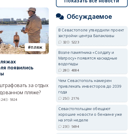
Показать все новости
Обсуждаемое
В Севастополе утвердили проект
застройки центра Балаклавы
32
5223
пляж
туризм
Возле памятника «Солдату и
Матросу» появятся каскадные
пляжах
Двух москвичей на
П
водопады
ля появились
сапбордах унесло от берега
о
28
4084
ры
Крыма на километр в море
б
Е
Чем Севастополь намерен
штрафовать за отдых
Спасатели благополучно
привлекать инвесторов до 2039
Н
удованном пляже?
вернули туристов обратно на
года
де
25
2176
сушу.
:24
5924
29/07/2026 17:03
6380
Севастопольцам обещают
хорошие новости о бензине уже
на этой неделе
23
5694