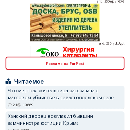
erid: 2SDnjcLUypt
Реклама на ForPost
erid: 2SDnjcrDNw6
Читаемое
Что местная жительница рассказала о
массовом убийстве в севастопольском селе
21
10669
erid: 2SDnjdPjgYS
Ханский дворец возглавил бывший
замминистра юстиции Крыма