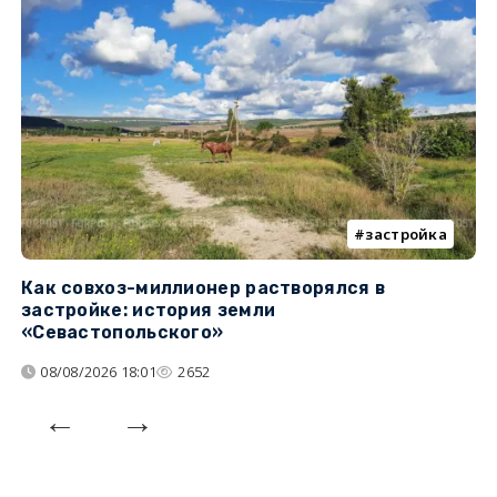
застройка
Как совхоз-миллионер растворялся в
К
застройке: история земли
н
«Севастопольского»
п
08/08/2026 18:01
2652