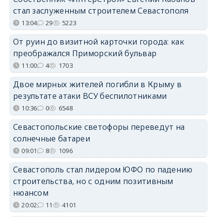
стал заслуженным строителем Севастополя
13:04
29
5223
От руин до визитной карточки города: как
преображался Приморский бульвар
11:00
4
1703
Двое мирных жителей погибли в Крыму в
результате атаки ВСУ беспилотниками
10:36
0
6548
Севастопольские светофоры переведут на
солнечные батареи
09:01
8
1096
Севастополь стал лидером ЮФО по падению
строительства, но с одним позитивным
нюансом
20:02
11
4101