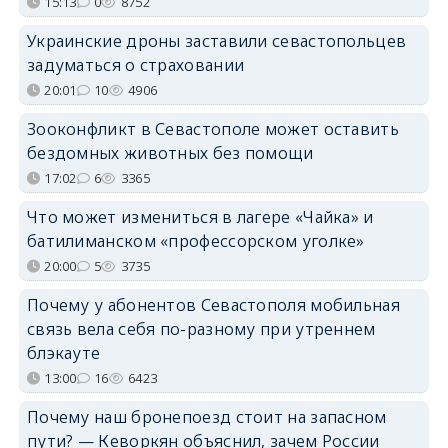
15:13
0
8752
Украинские дроны заставили севастопольцев
задуматься о страховании
20:01
10
4906
Зооконфликт в Севастополе может оставить
бездомных животных без помощи
17:02
6
3365
Что может измениться в лагере «Чайка» и
батилиманском «профессорском уголке»
20:00
5
3735
Почему у абонентов Севастополя мобильная
связь вела себя по-разному при утреннем
блэкауте
13:00
16
6423
Почему наш бронепоезд стоит на запасном
пути? — Кеворкян объяснил, зачем России