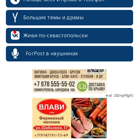
Большие темы и драмы
erid: 2SDnjcrDNw6
Живи по-севастопольски
ForPost в наушниках
erid: 2SDnjdPjgYS
erid: 2SDnjdvhGXG