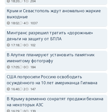
18:20
1
204
Крым и Севастополь ждут аномально жаркие
выходные
18:02
4
1037
Минтранс разрешил тратить «дорожные»
деньги на защиту от БПЛА
17:18
0
102
В Алупке планируют установить памятник
именитому фотографу
17:05
0
184
США попросили Россию освободить
осуждённого на 10 лет американца Гилмана
16:40
2
147
В Крыму временно сократят продажи бензина
на некоторых АЗС
16:29
0
139