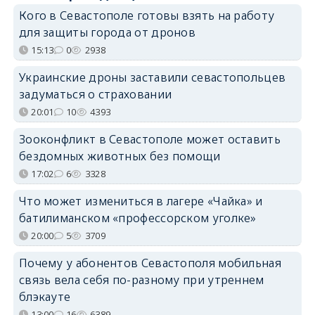
Кого в Севастополе готовы взять на работу
для защиты города от дронов
15:13
0
2938
Украинские дроны заставили севастопольцев
задуматься о страховании
20:01
10
4393
Зооконфликт в Севастополе может оставить
бездомных животных без помощи
17:02
6
3328
Что может измениться в лагере «Чайка» и
батилиманском «профессорском уголке»
20:00
5
3709
Почему у абонентов Севастополя мобильная
связь вела себя по-разному при утреннем
блэкауте
13:00
16
6389