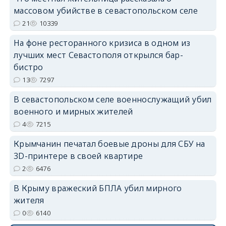
массовом убийстве в севастопольском селе
21
10339
erid: 2SDnjdPjgYS
На фоне ресторанного кризиса в одном из
лучших мест Севастополя открылся бар-
бистро
13
7297
В севастопольском селе военнослужащий убил
erid: 2SDnjdvhGXG
военного и мирных жителей
4
7215
Крымчанин печатал боевые дроны для СБУ на
3D-принтере в своей квартире
2
6476
В Крыму вражеский БПЛА убил мирного
жителя
0
6140