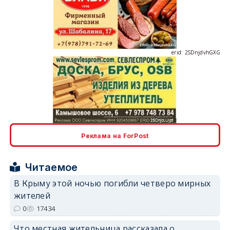
erid: 2SDnjdvhGXG
erid: 2SDnjcLUypt
Реклама на ForPost
Читаемое
В Крыму этой ночью погибли четверо мирных
erid: 2SDnjcrDNw6
жителей
0
17434
Что местная жительница рассказала о