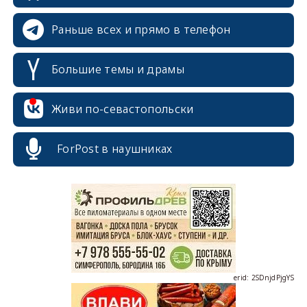
Раньше всех и прямо в телефон
Большие темы и драмы
Живи по-севастопольски
ForPost в наушниках
erid: 2SDnjcrDNw6
erid: 2SDnjdPjgYS