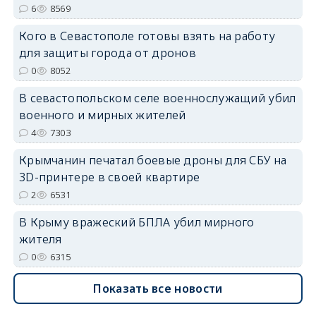
6
8569
Кого в Севастополе готовы взять на работу
для защиты города от дронов
erid: 2SDnjdvhGXG
0
8052
В севастопольском селе военнослужащий убил
военного и мирных жителей
4
7303
Крымчанин печатал боевые дроны для СБУ на
3D-принтере в своей квартире
2
6531
В Крыму вражеский БПЛА убил мирного
жителя
0
6315
Показать все новости