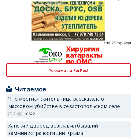
erid: 2SDnjcLUypt
Реклама на ForPost
erid: 2SDnjcrDNw6
Читаемое
Что местная жительница рассказала о
массовом убийстве в севастопольском селе
21
10622
erid: 2SDnjdPjgYS
Ханский дворец возглавил бывший
замминистра юстиции Крыма