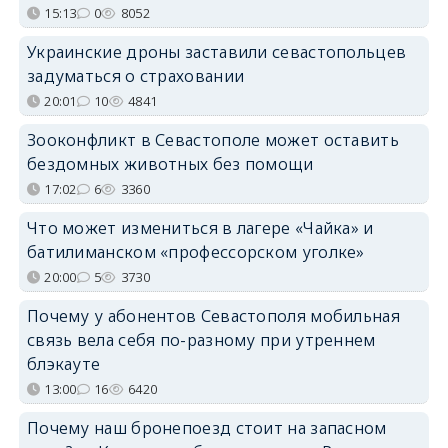
15:13
0
8052
Украинские дроны заставили севастопольцев
задуматься о страховании
20:01
10
4841
Зооконфликт в Севастополе может оставить
бездомных животных без помощи
17:02
6
3360
Что может измениться в лагере «Чайка» и
батилиманском «профессорском уголке»
20:00
5
3730
Почему у абонентов Севастополя мобильная
связь вела себя по-разному при утреннем
блэкауте
13:00
16
6420
Почему наш бронепоезд стоит на запасном