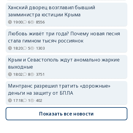
Ханский дворец возглавил бывший
замминистра юстиции Крыма
19:00
6
8556
Любовь живёт три года? Почему новая песня
стала гимном тысяч россиянок
18:20
5
1303
Крым и Севастополь ждут аномально жаркие
выходные
18:02
8
3751
Минтранс разрешил тратить «дорожные»
деньги на защиту от БПЛА
17:18
1
402
Показать все новости