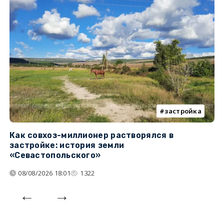
застройка
Как совхоз-миллионер растворялся в
К
застройке: история земли
н
«Севастопольского»
п
08/08/2026 18:01
1322