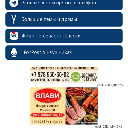
Раньше всех и прямо в телефон
Большие темы и драмы
erid: 2SDnjcrDNw6
Живи по-севастопольски
ForPost в наушниках
erid: 2SDnjdPjgYS
erid: 2SDnjdvhGXG