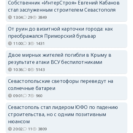
Собственник «ИнтерСтроя» Евгений Кабанов
стал заслуженным строителем Севастополя
13:04
29
3849
От руин до визитной карточки города: как
преображался Приморский бульвар
11:00
3
1431
Двое мирных жителей погибли в Крыму в
результате атаки ВСУ беспилотниками
10:36
0
5143
Севастопольские светофоры переведут на
солнечные батареи
09:01
7
960
Севастополь стал лидером ЮФО по падению
строительства, но с одним позитивным
нюансом
20:02
11
3809