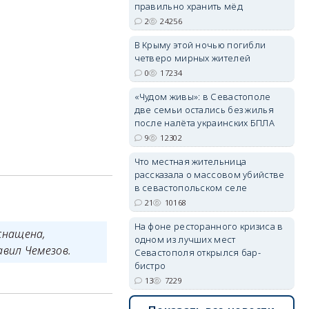
правильно хранить мёд
2
24256
erid: 2SDnjdPjgYS
В Крыму этой ночью погибли
четверо мирных жителей
0
17234
«Чудом живы»: в Севастополе
две семьи остались без жилья
после налёта украинских БПЛА
9
12302
erid: 2SDnjdvhGXG
Что местная жительница
рассказала о массовом убийстве
в севастопольском селе
21
10168
На фоне ресторанного кризиса в
снащена,
одном из лучших мест
вил Чемезов.
Севастополя открылся бар-
бистро
13
7229