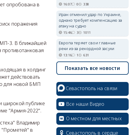
дет опробована в
16:07
0
338
Иран отменил удар по Украине,
однако требует компенсацию за
 риск поражения
атаку на судно
15:46
3
1011
БМП-3. В ближайшей
Европа теряет свои главные
реки из-за рекордной засухи
я противотанковая
13:16
1
631
Показать все новости
входящая в холдинг
ожет действовать
но для новой БМП
Севастополь на связи
ли широкой публике
Все наши Видео
ме "Армия-2022".
О местном для местных
остеха" Владимир
 "Прометей" в
Севастополь в сердце