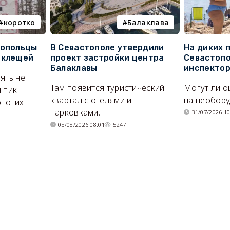
коротко
Балаклава
топольцы
В Севастополе утвердили
На диких 
 клещей
проект застройки центра
Севастопо
Балаклавы
инспекто
ять не
Там появится туристический
Могут ли о
 пик
квартал с отелями и
на необор
ногих.
парковками.
31/07/2026 10
05/08/2026 08:01
5247