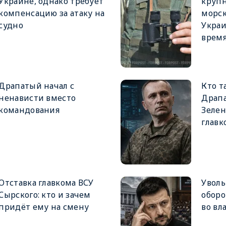
Украине, однако требует
крупн
компенсацию за атаку на
морск
судно
Украи
врем
Драпатый начал с
Кто т
ненависти вместо
Драпа
командования
Зеле
главк
Отставка главкома ВСУ
Увол
Сырского: кто и зачем
оборо
придёт ему на смену
во вл