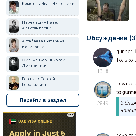
Комелов Иван Николаевич
Перелешин Павел
Александрович
Обсуждение (3
Алтабаева Екатерина
Борисовна
gunner
Только
Фильченков Николай
Дмитриевич
1318
Горшков Сергей
seva zel
Георгиевич
to gunne
Перейти в раздел
В бли
2849
напри
seva zel