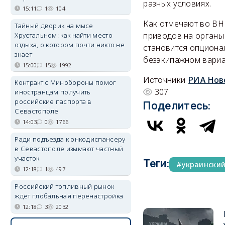
разных условиях.
15:11
1
104
Как отмечают во ВНИ
Тайный дворик на мысе
приводов на органы
Хрустальном: как найти место
отдыха, о котором почти никто не
становится опционал
знает
безэкипажном вариа
15:00
15
1992
Источники
РИА Нов
Контракт с Минобороны помог
307
иностранцам получить
российские паспорта в
Поделитесь:
Севастополе
14:03
0
1766
Ради подъезда к онкодиспансеру
в Севастополе изымают частный
участок
Теги:
украински
12:18
1
497
Российский топливный рынок
ждёт глобальная перенастройка
12:18
3
2032