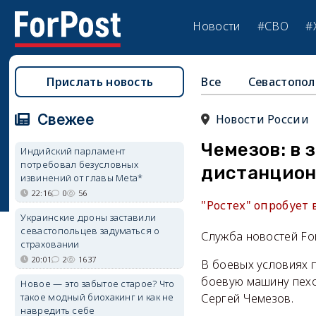
Новости
#СВО
#
Прислать новость
Все
Севастопол
Свежее
Новости России
Чемезов: в 
Индийский парламент
потребовал безусловных
дистанцион
извинений от главы Meta*
22:16
0
56
"Ростех" опробует
Украинские дроны заставили
севастопольцев задуматься о
Служба новостей Fo
страховании
20:01
2
1637
В боевых условиях 
боевую машину пехо
Новое — это забытое старое? Что
такое модный биохакинг и как не
Сергей Чемезов.
навредить себе