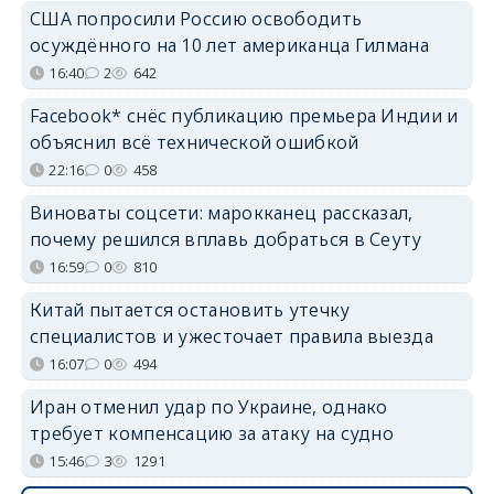
США попросили Россию освободить
осуждённого на 10 лет американца Гилмана
16:40
2
642
Facebook* снёс публикацию премьера Индии и
объяснил всё технической ошибкой
22:16
0
458
Виноваты соцсети: марокканец рассказал,
почему решился вплавь добраться в Сеуту
16:59
0
810
Китай пытается остановить утечку
специалистов и ужесточает правила выезда
16:07
0
494
Иран отменил удар по Украине, однако
требует компенсацию за атаку на судно
15:46
3
1291