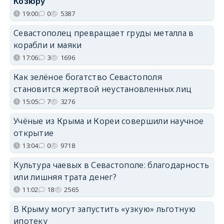
Козюру
19:00
0
5387
Севастополец превращает груды металла в
корабли и маяки
17:06
3
1696
Как зелёное богатство Севастополя
становится жертвой неустановленных лиц
15:05
7
3276
Учёные из Крыма и Кореи совершили научное
открытие
13:04
0
9718
Культура чаевых в Севастополе: благодарность
или лишняя трата денег?
11:02
18
2565
В Крыму могут запустить «узкую» льготную
ипотеку