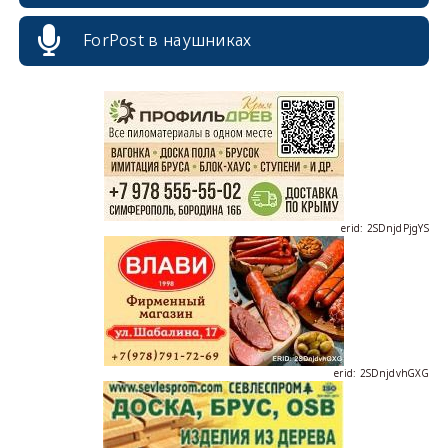
ForPost в наушниках
erid: 2SDnjcrDNw6
erid: 2SDnjdPjgYS
erid: 2SDnjdvhGXG