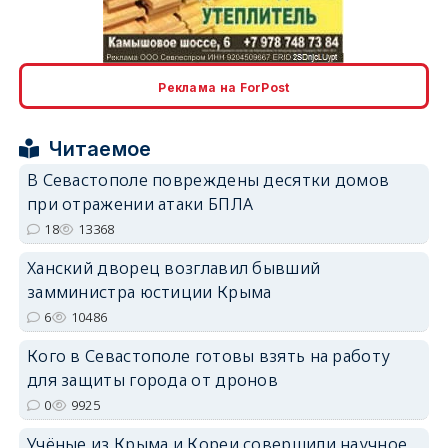
erid: 2SDnjcLUypt
Реклама на ForPost
Читаемое
В Севастополе повреждены десятки домов
при отражении атаки БПЛА
erid: 2SDnjcrDNw6
18
13368
Ханский дворец возглавил бывший
замминистра юстиции Крыма
6
10486
Кого в Севастополе готовы взять на работу
erid: 2SDnjdPjgYS
для защиты города от дронов
0
9925
Учёные из Крыма и Кореи совершили научное