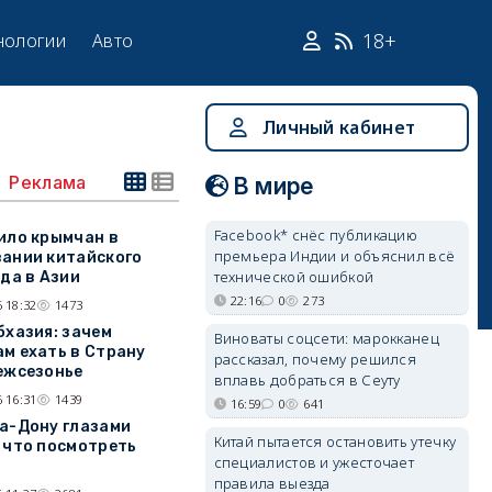
18+
нологии
Авто
Личный кабинет
Реклама
В мире
Facebook* снёс публикацию
ило крымчан в
премьера Индии и объяснил всё
ании китайского
технической ошибкой
ода в Азии
22:16
0
273
 18:32
1473
бхазия: зачем
Виноваты соцсети: марокканец
м ехать в Страну
рассказал, почему решился
ежсезонье
вплавь добраться в Сеуту
 16:31
1439
16:59
0
641
а-Дону глазами
Китай пытается остановить утечку
 что посмотреть
специалистов и ужесточает
правила выезда