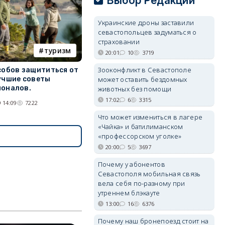
Выбор Редакции
Украинские дроны заставили
севастопольцев задуматься о
страховании
туризм
20:01
10
3719
Зооконфликт в Севастополе
собов защититься от
может оставить бездомных
учшие советы
оналов.
животных без помощи
17:02
6
3315
 14:09
7222
Что может измениться в лагере
«Чайка» и батилиманском
«профессорском уголке»
20:00
5
3697
Почему у абонентов
Севастополя мобильная связь
вела себя по-разному при
утреннем блэкауте
13:00
16
6376
Почему наш бронепоезд стоит на