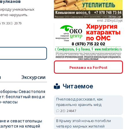
 вулканов
рироду уникальных
erid: 2SDnjcLUypt
егко нарушить.
 19:33
2079
erid: 2SDnjcrDNw6
Реклама на ForPost
и
Экскурсии
Читаемое
 обороны Севастополя
ет: бесплатный вход и
erid: 2SDnjdPjgYS
Пчеловод рассказал, как
р-классы
правильно хранить мёд
2
24647
В Крыму этой ночью погибли
ане и севастопольцы
четверо мирных жителей
жалуются на клещей