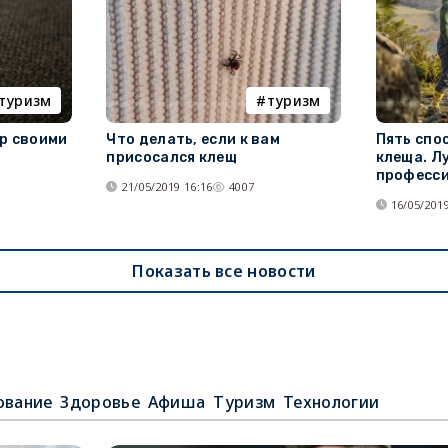
туризм
туризм
р своими
Что делать, если к вам
Пять спо
присосался клещ
клеща. Л
професси
21/05/2019 16:16
4007
16/05/2019
Показать все новости
ование
Здоровье
Афиша
Туризм
Технологии