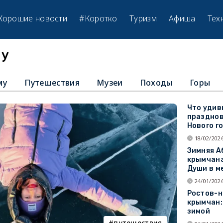
Хорошие новости
#Коротко
Туризм
Афиша
Тех
му
му
Путешествия
Музеи
Походы
Горы
Что удив
празднов
Нового г
18/02/2026
Зимняя А
крымчана
Души в м
24/01/2026
Ростов-н
крымчан:
зимой
путешествия