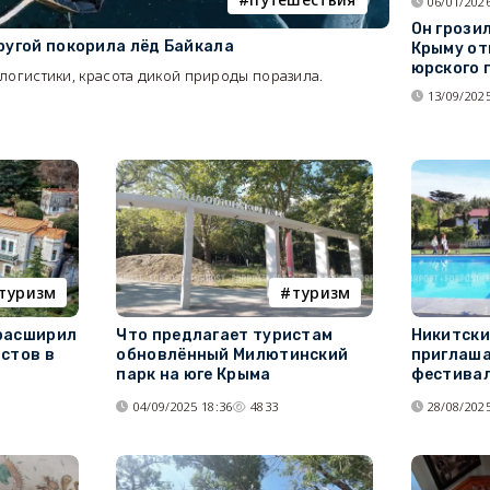
06/01/2026
Он грози
ругой покорила лёд Байкала
Крыму от
юрского 
логистики, красота дикой природы поразила.
13/09/2025
туризм
туризм
расширил
Что предлагает туристам
Никитски
стов в
обновлённый Милютинский
приглаша
парк на юге Крыма
фестивал
04/09/2025 18:36
4833
28/08/2025