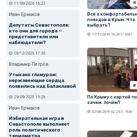
11/06/2026 18:23
Всё о комфортабель
Иван Ермаков
поездов в Крым. Что
Депутаты Севастополя:
выбрать?
кто они для города —
17/11/2019 16:20
6541
представители или
наблюдатели?
03/12/2025 17:36
Владимир Петров
Утыкано гламуром:
нержавеющие сердца
появились над Балаклавой
29/09/2025 19:28
По Крыму с картой го
зачем, почём?
Иван Ермаков
02/08/2019 02:23
7630
Избирательная игра в
Севастополе выполняет
роль политического
термометра