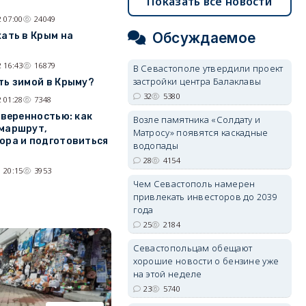
Показать все новости
 07:00
24049
Обсуждаемое
хать в Крым на
 16:43
16879
В Севастополе утвердили проект
застройки центра Балаклавы
ть зимой в Крыму?
32
5380
 01:28
7348
уверенностью: как
Возле памятника «Солдату и
маршрут,
Матросу» появятся каскадные
ора и подготовиться
водопады
28
4154
 20:15
3953
Чем Севастополь намерен
привлекать инвесторов до 2039
года
25
2184
Севастопольцам обещают
хорошие новости о бензине уже
на этой неделе
23
5740