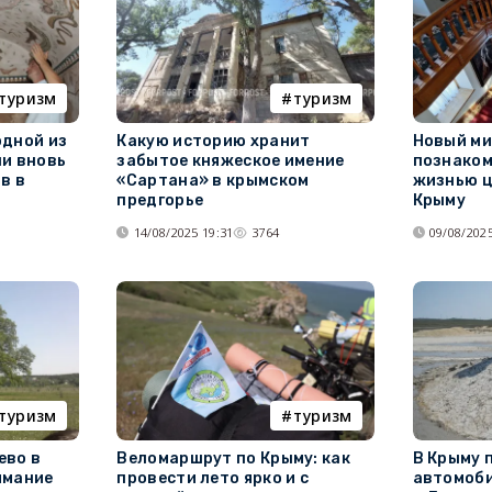
туризм
туризм
одной из
Какую историю хранит
Новый м
ни вновь
забытое княжеское имение
познаком
в в
«Сартана» в крымском
жизнью ц
предгорье
Крыму
14/08/2025 19:31
3764
09/08/2025
туризм
туризм
ево в
Веломаршрут по Крыму: как
В Крыму 
имание
провести лето ярко и с
автомоби