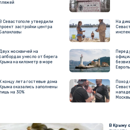
пляжей
В Севастополе утвердили
На дик
проект застройки центра
Севаст
Балаклавы
инспе
Двух москвичей на
Перед
сапбордах унесло от берега
офици
Крыма на километр в море
безвиз
Европ
К концу лета гостевые дома
Поход 
Крыма оказались заполнены
Севаст
лишь на 30%
нападе
Москв
В Крыму 