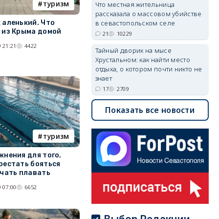
туризм
Что местная жительница
рассказала о массовом убийстве
в севастопольском селе
 аленький. Что
 из Крыма домой
21
10229
 21:21
4422
Тайный дворик на мысе
Хрустальном: как найти место
отдыха, о котором почти никто не
знает
17
2709
Показать все новости
туризм
жнения для того,
рестать бояться
ачать плавать
 07:00
6652