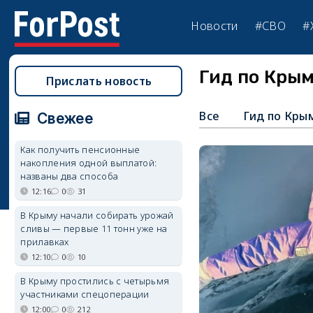
Новости
#СВО
#
Гид по Кры
Прислать новость
Все
Гид по Кры
Свежее
Как получить пенсионные
накопления одной выплатой:
названы два способа
12:16
0
31
В Крыму начали собирать урожай
сливы — первые 11 тонн уже на
прилавках
12:10
0
10
В Крыму простились с четырьмя
участниками спецоперации
12:00
0
212