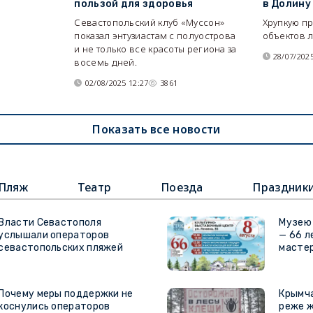
пользой для здоровья
в Долину
Севастопольский клуб «Муссон»
Хрупкую п
показал энтузиастам с полуострова
объектов л
и не только все красоты региона за
28/07/2025
восемь дней.
02/08/2025 12:27
3861
Показать все новости
Пляж
Театр
Поезда
Праздник
Власти Севастополя
Музею
услышали операторов
— 66 л
севастопольских пляжей
масте
Почему меры поддержки не
Крымч
коснулись операторов
реже 