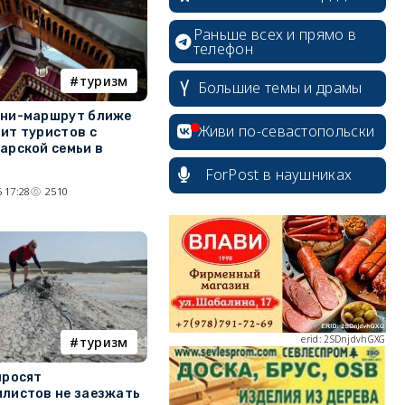
Раньше всех и прямо в
телефон
erid: 2SDnjcrDNw6
туризм
Большие темы и драмы
ини-маршрут ближе
Живи по-севастопольски
ит туристов с
арской семьи в
ForPost в наушниках
erid: 2SDnjdPjgYS
 17:28
2510
erid: 2SDnjdvhGXG
туризм
просят
листов не заезжать