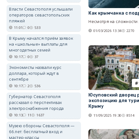
Власти Севастополя услышали
Как крымчанка с под
операторов севастопольских
пляжей
Несмотря на сложности 
11:01
0
533
01/03/2026 13:34
2270
В Крыму начался приём заявок
на «школьные» выплаты для
многодетных семей
10:17
0
37
Экономисты назвали курс
доллара, который ждут в
сентябре
10:17
2
536
Юсуповский дворец 
Губернатор Севастополя
экспозицию для тури
рассказал о перспективах
Крыму
электроснабжения города
10:13
11
1637
11/09/2025 19:30
8514
Музею обороны Севастополя —
66 лет: бесплатный вход и
мастер-классы