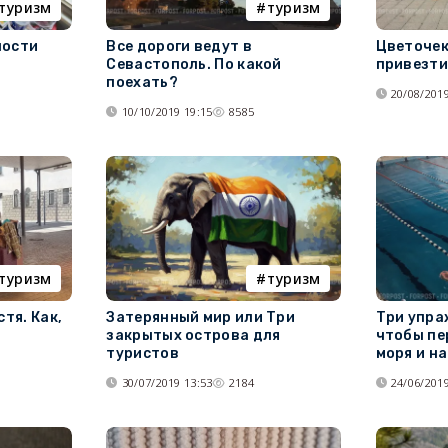
туризм
туризм
ности
Все дороги ведут в
Цветочек
Севастополь. По какой
привезти
поехать?
20/08/2019
10/10/2019 19:15
8585
туризм
туризм
стя. Как,
Затерянный мир или Три
Три упра
закрытых острова для
чтобы пе
туристов
моря и н
30/07/2019 13:53
2184
24/06/2019