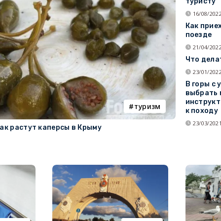
туристу
16/08/2022
Как прие
поезде
21/04/2022
Что дела
23/01/2022
В горы с 
выбрать 
инструкт
туризм
к походу
23/03/2021
как растут каперсы в Крыму