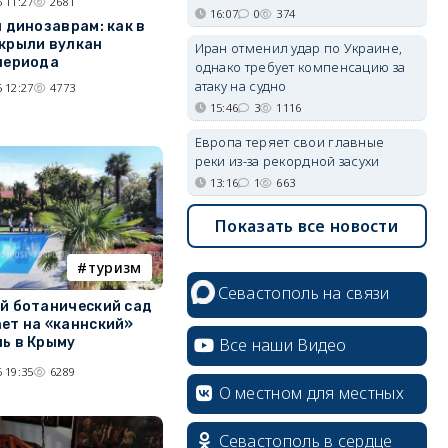
 11:27
2681
16:07
0
374
л динозаврам: как в
крыли вулкан
Иран отменил удар по Украине,
периода
однако требует компенсацию за
атаку на судно
 12:27
4773
15:46
3
1116
Европа теряет свои главные
реки из-за рекордной засухи
13:16
1
663
Показать все новости
туризм
Севастополь на связи
й ботанический сад
ет на «каннский»
ь в Крыму
Все наши Видео
 19:35
6289
О местном для местных
Севастополь в сердце