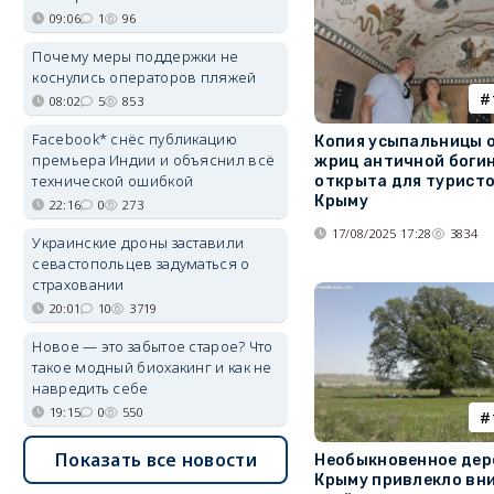
09:06
1
96
Почему меры поддержки не
коснулись операторов пляжей
08:02
5
853
Facebook* снёс публикацию
Копия усыпальницы 
премьера Индии и объяснил всё
жриц античной боги
технической ошибкой
открыта для туристо
Крыму
22:16
0
273
17/08/2025 17:28
3834
Украинские дроны заставили
севастопольцев задуматься о
страховании
20:01
10
3719
Новое — это забытое старое? Что
такое модный биохакинг и как не
навредить себе
19:15
0
550
Показать все новости
Необыкновенное дер
Крыму привлекло вн