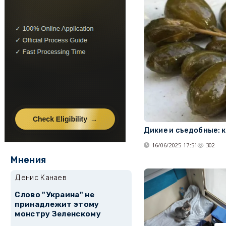
Дикие и съедобные: 
16/06/2025 17:51
302
Мнения
Денис Канаев
Слово "Украина" не
принадлежит этому
монстру Зеленскому