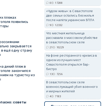
0
17288
erid: 2SDnjdvhGXG
«Чудом живы»: в Севастополе
две семьи остались без жилья
их пляжах
после налёта украинских БПЛА
ополя появились
9
12332
кторы
Что местная жительница
рассказала о массовом убийстве
 россиянами
в севастопольском селе
ально закрывается
21
10229
 в ещё одну страну
ы
На фоне ресторанного кризиса в
одном из лучших мест
Севастополя открылся бар-
на дикий пляж в
бистро
ополе закончился
13
7256
нием на туристку из
ы
В севастопольском селе
военнослужащий убил военного
и мирных жителей
4
7183
опасно: советы