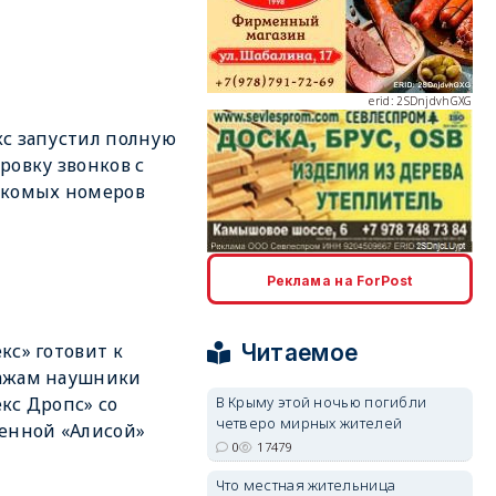
erid: 2SDnjdvhGXG
с запустил полную
ровку звонков с
акомых номеров
erid: 2SDnjcLUypt
Реклама на ForPost
Читаемое
кс» готовит к
ажам наушники
В Крыму этой ночью погибли
кс Дропс» со
четверо мирных жителей
erid: 2SDnjcrDNw6
енной «Алисой»
0
17479
Что местная жительница