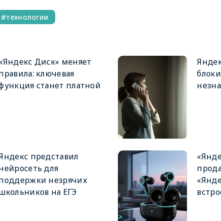
технологии
«Яндекс Диск» меняет
Яндек
правила: ключевая
блоки
функция станет платной
незн
Яндекс представил
«Янде
нейросеть для
прод
поддержки незрячих
«Янде
школьников на ЕГЭ
встро