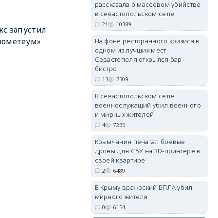
рассказала о массовом убийстве
в севастопольском селе
21
10389
с запустил
erid: 2SDnjdPjgYS
рометеум»
На фоне ресторанного кризиса в
одном из лучших мест
Севастополя открылся бар-
бистро
13
7309
В севастопольском селе
военнослужащий убил военного
erid: 2SDnjdvhGXG
и мирных жителей
4
7235
Крымчанин печатал боевые
дроны для СБУ на 3D-принтере в
своей квартире
2
6489
В Крыму вражеский БПЛА убил
мирного жителя
0
6154