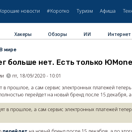
Хорошие новости
#Коротко
Туризм
Афиша
Тех
Хакеры
Обзоры
ИИ
Интернет
В мире
г больше нет. Есть только ЮMon
ии
пт, 18/09/2020 - 10:01
т в прошлое, а сам сервис электронных платежей теперь
олностью перейдет на новый бренд после 15 декабря, а
ят в прошлое, а сам сервис электронных платежей тепе
ю
на новый бренд после 15 декабря, а до этог
перейдет