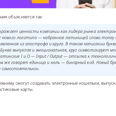
ния объясняется так:
тражает ценности компании как лидера рынка электрон
ве нового логотипа — набранное латиницей слово money 
тавленная из апострофа и круга. В таком написании бук
 Буква выпуклая и эмоциональная, круг символизирует мо
тинские I и O — Input / Output — отсылка к технологич
м же говорят единица и ноль — бинарный код. Новый бр
 самостоятельно».
ежнему смогут создавать электронные кошельки, выпуск
астиковые карты.