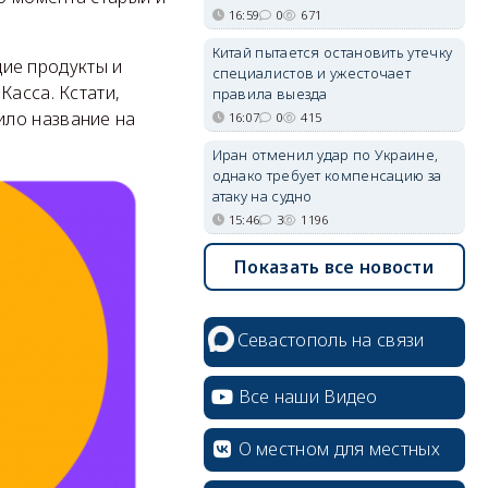
16:59
0
671
Китай пытается остановить утечку
ие продукты и
специалистов и ужесточает
Касса. Кстати,
правила выезда
ило название на
16:07
0
415
Иран отменил удар по Украине,
однако требует компенсацию за
атаку на судно
15:46
3
1196
Показать все новости
Севастополь на связи
Все наши Видео
О местном для местных