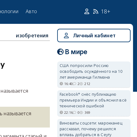
18+
нологии
Авто
изобретения
Личный кабинет
В мире
ey
США попросили Россию
освободить осуждённого на 10
лет американца Гилмана
16:40
2
212
 называется
Facebook* снёс публикацию
премьера Индии и объяснил всё
технической ошибкой
22:16
0
369
рь называется
Виноваты соцсети: марокканец
рассказал, почему решился
вплавь добраться в Сеуту
о момента старый и