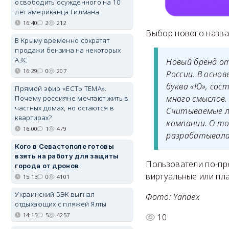
освободить осуждённого на 10
лет американца Гилмана
16:40
2
212
Выбор нового назва
В Крыму временно сократят
продажи бензина на некоторых
АЗС
Новый бренд о
16:29
0
207
России. В осно
буква «Ю», сос
Прямой эфир «ЕСТЬ ТЕМА».
много смыслов.
Почему россияне мечтают жить в
частных домах, но остаются в
Считываемые ла
квартирах?
компании. О то
16:00
1
479
разрабатывала
Кого в Севастополе готовы
взять на работу для защиты
Пользователи по-пр
города от дронов
виртуальные или пл
15:13
0
4101
Украинский БЭК выгнал
Фото: Yandex
отдыхающих с пляжей Ялты
14:15
5
4257
10