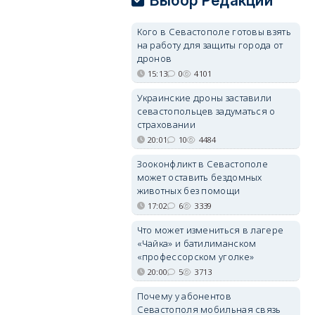
Выбор Редакции
Кого в Севастополе готовы взять
на работу для защиты города от
дронов
15:13
0
4101
Украинские дроны заставили
севастопольцев задуматься о
страховании
20:01
10
4484
Зооконфликт в Севастополе
может оставить бездомных
животных без помощи
17:02
6
3339
Что может измениться в лагере
«Чайка» и батилиманском
«профессорском уголке»
20:00
5
3713
Почему у абонентов
Севастополя мобильная связь