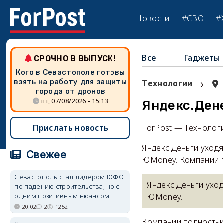
Новости
#СВО
#
Все
Гаджеты
СРОЧНО В ВЫПУСК!
Кого в Севастополе готовы
›
взять на работу для защиты
Технологии
города от дронов
пт, 07/08/2026 - 15:13
Яндекс.Дене
Прислать новость
ForPost — Технолог
Яндекс.Деньги уходя
Свежее
ЮMoney. Компании п
Севастополь стал лидером ЮФО
Яндекс.Деньги уход
по падению строительства, но с
одним позитивным нюансом
ЮMoney.
20:02
2
1252
Компании полность