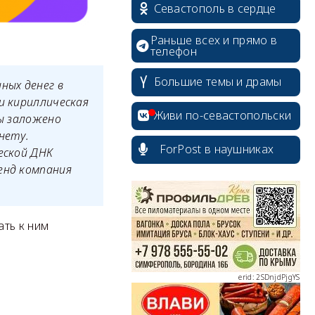
Севастополь в сердце
Раньше всех и прямо в
телефон
Большие темы и драмы
ных денег в
и кириллическая
Живи по-севастопольски
вы заложено
нету.
ForPost в наушниках
еской ДНК
енд компания
erid: 2SDnjcrDNw6
ать к ним
erid: 2SDnjdPjgYS