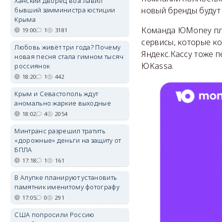
Ханский дворец возглавил
новый бренды будут
бывший замминистра юстиции
Крыма
Команда ЮMoney пл
19:00
1
3181
сервисы, которые ко
Любовь живёт три года? Почему
Яндекс.Кассу тоже 
новая песня стала гимном тысяч
ЮKassa.
россиянок
18:20
1
442
Крым и Севастополь ждут
аномально жаркие выходные
18:02
4
2054
Минтранс разрешил тратить
«дорожные» деньги на защиту от
БПЛА
17:18
1
161
В Алупке планируют установить
памятник именитому фотографу
17:05
0
291
США попросили Россию