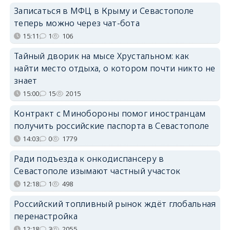
Записаться в МФЦ в Крыму и Севастополе
теперь можно через чат-бота
15:11
1
106
Тайный дворик на мысе Хрустальном: как
найти место отдыха, о котором почти никто не
знает
15:00
15
2015
Контракт с Минобороны помог иностранцам
получить российские паспорта в Севастополе
14:03
0
1779
Ради подъезда к онкодиспансеру в
Севастополе изымают частный участок
12:18
1
498
Российский топливный рынок ждёт глобальная
перенастройка
12:18
3
2055