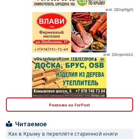
erid: 2SDnjdPjgYS
erid: 2SDnjdvhGXG
erid: 2SDnjcLUypt
Реклама на ForPost
Читаемое
Как в Крыму в переплёте старинной книги