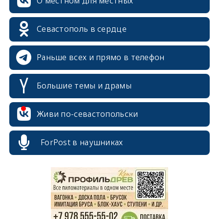
О местном для местных
Севастополь в сердце
Раньше всех и прямо в телефон
Большие темы и драмы
Живи по-севастопольски
ForPost в наушниках
erid: 2SDnjcrDNw6