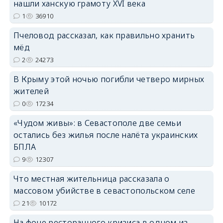
erid: 2SDnjcrDNw6
нашли ханскую грамоту XVI века
1
36910
Пчеловод рассказал, как правильно хранить
мёд
2
24273
erid: 2SDnjdPjgYS
В Крыму этой ночью погибли четверо мирных
жителей
0
17234
«Чудом живы»: в Севастополе две семьи
остались без жилья после налёта украинских
БПЛА
erid: 2SDnjdvhGXG
9
12307
Что местная жительница рассказала о
массовом убийстве в севастопольском селе
21
10172
На фоне ресторанного кризиса в одном из