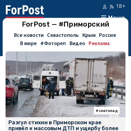
18+
Меню
ForPost — #Приморский
Все новости
Севастополь
Крым
Россия
В мире
#Фотореп
Видео
Реклама
снегопад
Разгул стихии в Приморском крае
привёл к массовым ДТП и ущербу более