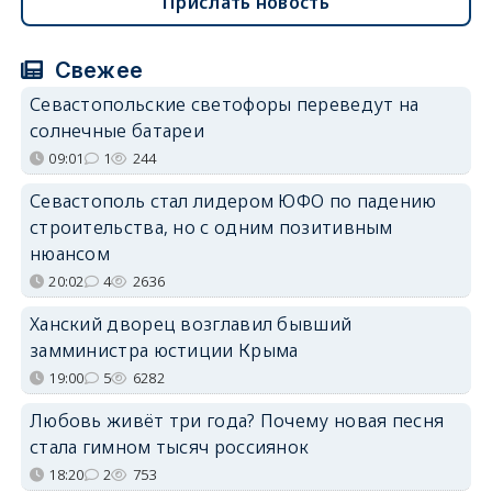
Прислать новость
Свежее
Севастопольские светофоры переведут на
солнечные батареи
09:01
1
244
Севастополь стал лидером ЮФО по падению
строительства, но с одним позитивным
нюансом
20:02
4
2636
Ханский дворец возглавил бывший
замминистра юстиции Крыма
19:00
5
6282
Любовь живёт три года? Почему новая песня
стала гимном тысяч россиянок
18:20
2
753