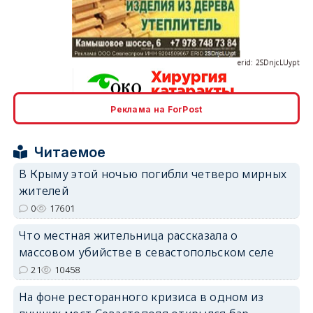
erid: 2SDnjcLUypt
Реклама на ForPost
erid: 2SDnjcrDNw6
Читаемое
В Крыму этой ночью погибли четверо мирных
жителей
0
17601
erid: 2SDnjdPjgYS
Что местная жительница рассказала о
массовом убийстве в севастопольском селе
21
10458
На фоне ресторанного кризиса в одном из