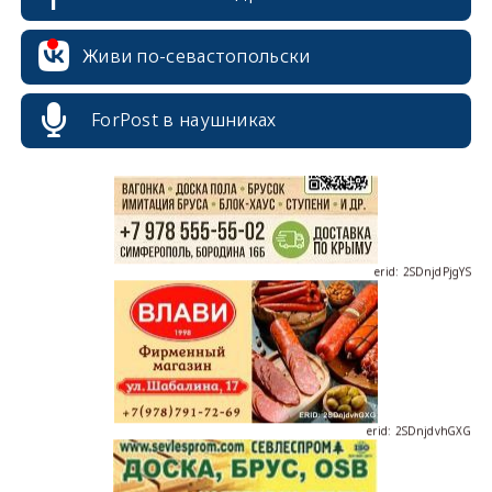
erid: 2SDnjcrDNw6
Живи по-севастопольски
ForPost в наушниках
erid: 2SDnjdPjgYS
erid: 2SDnjdvhGXG