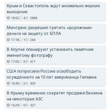
Крым и Севастополь ждут аномально жаркие
выходные
18:02
4
2888
Минтранс разрешил тратить «дорожные»
деньги на защиту от БПЛА
17:18
1
244
В Алупке планируют установить памятник
именитому фотографу
17:05
0
417
США попросили Россию освободить
осуждённого на 10 лет американца Гилмана
16:40
2
303
В Крыму временно сократят продажи бензина
на некоторых АЗС
16:29
0
327