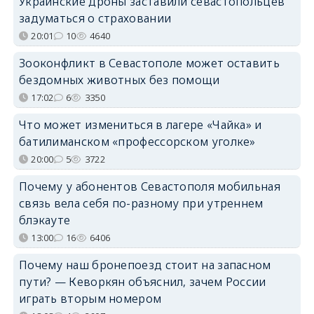
Украинские дроны заставили севастопольцев
задуматься о страховании
20:01
10
4640
Зооконфликт в Севастополе может оставить
бездомных животных без помощи
17:02
6
3350
Что может измениться в лагере «Чайка» и
батилиманском «профессорском уголке»
20:00
5
3722
Почему у абонентов Севастополя мобильная
связь вела себя по-разному при утреннем
блэкауте
13:00
16
6406
Почему наш бронепоезд стоит на запасном
пути? — Кеворкян объяснил, зачем России
играть вторым номером