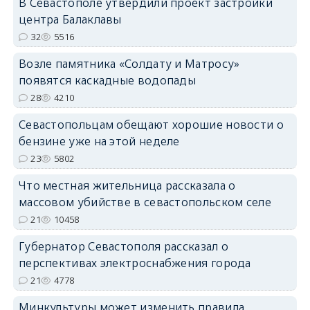
В Севастополе утвердили проект застройки
центра Балаклавы
32
5516
Возле памятника «Солдату и Матросу»
появятся каскадные водопады
28
4210
Севастопольцам обещают хорошие новости о
бензине уже на этой неделе
23
5802
Что местная жительница рассказала о
массовом убийстве в севастопольском селе
21
10458
Губернатор Севастополя рассказал о
перспективах электроснабжения города
21
4778
Минкультуры может изменить правила