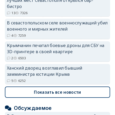
лучших мест Севастополя открылся бар-
erid: 2SDnjdvhGXG
бистро
13
7326
В севастопольском селе военнослужащий убил
военного и мирных жителей
4
7259
Крымчанин печатал боевые дроны для СБУ на
3D-принтере в своей квартире
2
6503
Ханский дворец возглавил бывший
замминистра юстиции Крыма
5
6252
Показать все новости
Обсуждаемое