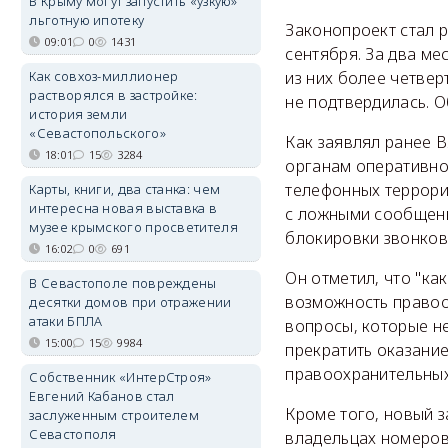
В Крыму могут запустить «узкую»
льготную ипотеку
Законопроект стал р
09:01
0
1431
сентября. За два ме
Как совхоз-миллионер
из них более четвер
растворялся в застройке:
не подтвердилась. 
история земли
«Севастопольского»
Как заявлял ранее 
18:01
15
3284
органам оперативно
телефонных террори
Карты, книги, два станка: чем
интересна новая выставка в
с ложными сообщени
музее крымского просветителя
блокировки звонков
16:02
0
691
Он отметил, что "как
В Севастополе повреждены
возможность правоо
десятки домов при отражении
атаки БПЛА
вопросы, которые не
15:00
15
9984
прекратить оказание
правоохранительных 
Собственник «ИнтерСтроя»
Евгений Кабанов стал
Кроме того, новый 
заслуженным строителем
Севастополя
владельцах номеров