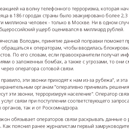
еакцией на волну телефонного терроризма, которая нач
сяца в 186 городах страны было эвакуировано более 2,3
ти миллиона человек - только в Москве. Ни в одном слу
Общероссийский ущерб оценивался в миллиард рублей.
Вячеслав Володин, принятие данной поправки поможет 
 обращаться к операторам, чтобы вводилась блокиров
стов. По его словам, если правоохранители получат ин
ями о заложенных бомбах, а также с угрозами, то они с
 через оператора сотовой связи.
 правило, эти звонки приходят к нам из-за рубежа", и эт
хранительным органам "оперативно принимать решения 
сут эти звонки, терроризируя население". Оператор связ
 услуг связи при поступлении соответствующего запроса
органов, так и от Роскомнадзора.
закон обязывает операторов связи раскрывать данные о
. Как пояснил ранее журналистам первый замруководите