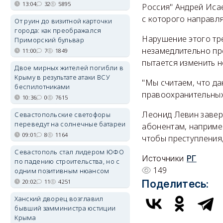
13:04
32
5895
Россия" Андрей Иса
с которого направля
От руин до визитной карточки
города: как преображался
Нарушение этого тр
Приморский бульвар
незамедлительно пре
11:00
7
1849
пытается изменить н
Двое мирных жителей погибли в
Крыму в результате атаки ВСУ
"Мы считаем, что д
беспилотниками
правоохранительных 
10:36
0
7615
Леонид Левин завери
Севастопольские светофоры
переведут на солнечные батареи
абонентам, наприме
09:01
8
1164
чтобы преступления
Севастополь стал лидером ЮФО
Источники
РГ
по падению строительства, но с
149
одним позитивным нюансом
20:02
11
4251
Поделитесь:
Ханский дворец возглавил
бывший замминистра юстиции
Крыма