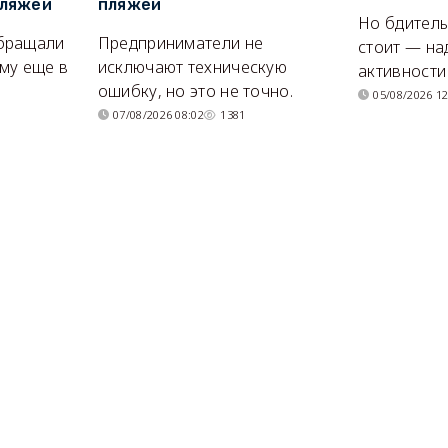
пляжей
пляжей
Но бдитель
бращали
Предприниматели не
стоит — на
му еще в
исключают техническую
активности
ошибку, но это не точно.
05/08/2026 12
07/08/2026 08:02
1381