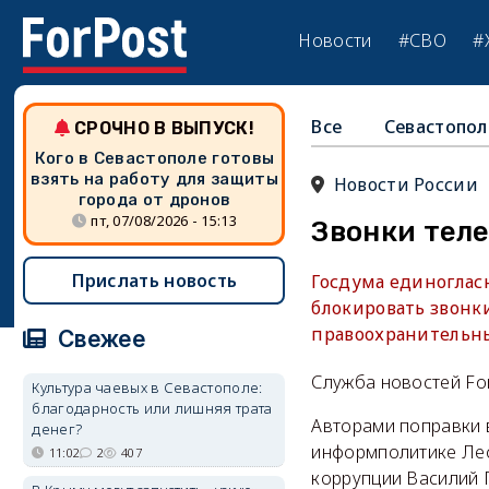
Новости
#СВО
#
Все
Севастопол
СРОЧНО В ВЫПУСК!
Кого в Севастополе готовы
взять на работу для защиты
Новости России
города от дронов
пт, 07/08/2026 - 15:13
Звонки тел
Прислать новость
Госдума единоглас
блокировать звонк
правоохранительны
Свежее
Служба новостей Fo
Культура чаевых в Севастополе:
благодарность или лишняя трата
Авторами поправки 
денег?
информполитике Лео
11:02
2
407
коррупции Василий 