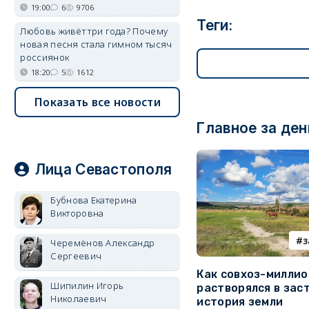
19:00
6
9706
Теги:
Любовь живёт три года? Почему
новая песня стала гимном тысяч
россиянок
18:20
5
1612
Показать все новости
Главное за ден
Лица Севастополя
Бубнова Екатерина
Викторовна
з
Черемёнов Александр
Сергеевич
Как совхоз-милли
Шипилин Игорь
растворялся в зас
Николаевич
история земли