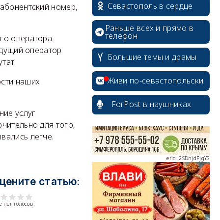
Севастополь в сердце
 абонентский номер,
Раньше всех и прямо в
телефон
ого оператора
ыдущий оператор
Большие темы и драмы
тат.
erid: 2SDnjcrDNw6
Живи по-севастопольски
ости наших
ForPost в наушниках
ние услуг
чительно для того,
erid: 2SDnjdPjgYS
вались легче.
цените статью:
 нет голосов
erid: 2SDnjdvhGXG