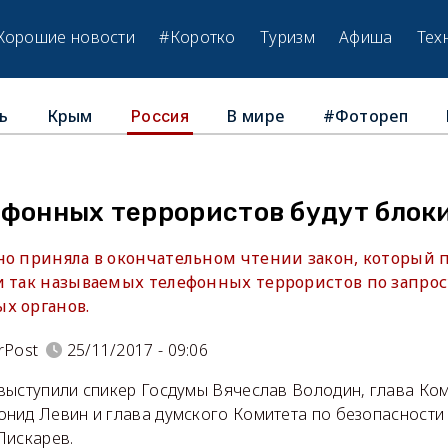
Хорошие новости
#Коротко
Туризм
Афиша
Тех
ь
Крым
В мире
#Фотореп
Россия
ефонных террористов будут блок
но приняла в окончательном чтении закон, который 
и так называемых телефонных террористов по запрос
х органов.
rPost
25/11/2017 - 09:06
выступили спикер Госдумы Вячеслав Володин, глава Ком
нид Левин и глава думского Комитета по безопасности
Пискарев.