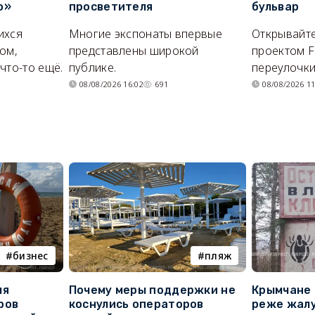
о»
просветителя
бульвар
ихся
Многие экспонаты впервые
Открывайте
ом,
представлены широкой
проектом F
что-то ещё.
публике.
переулочки
08/08/2026 16:02
691
08/08/2026 11
бизнес
пляж
ля
Почему меры поддержки не
Крымчане 
ров
коснулись операторов
реже жалу