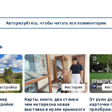
Авторизуйтесь, чтобы читать все комментарии
ь
астройка
история
ис
онер
Карты, книги, два станка:
От руин д
тройке:
чем интересна новая
карточки 
выставка в музее крымского
преображ