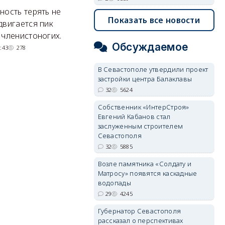
Балаклавы
и
ность терять не
Показать все новости
Там появится туристический
М
двигается пик
квартал с отелями и
н
 членистоногих.
парковками.
Обсуждаемое
:43
278
05/08/2026 08:01
5624
В Севастополе утвердили проект
застройки центра Балаклавы
32
5624
Собственник «ИнтерСтроя»
Евгений Кабанов стал
заслуженным строителем
Севастополя
32
5885
Возле памятника «Солдату и
Матросу» появятся каскадные
водопады
29
4245
Губернатор Севастополя
рассказал о перспективах