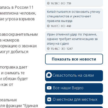
16:59
0
759
алась в России 11
Китай пытается остановить утечку
 миллиона человек,
специалистов и ужесточает
чае угроза взрывов
правила выезда
16:07
0
460
правоохранительным
Иран отменил удар по Украине,
однако требует компенсацию за
ка номеров
атаку на судно
формацию о звонках
15:46
3
1247
могут добиться
Показать все новости
а поправка дает
и снимать те
Севастополь на связи
и обязан будет
 как от
Все наши Видео
О местном для местных
 реальных
ля фракции "Единая