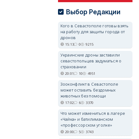
Выбор Редакции
Кого в Севастополе готовы взять
на работу для защиты города от
дронов
15:13
0
9215
Украинские дроны заставили
севастопольцев задуматься о
страховании
20:01
10
4951
Зооконфликт в Севастополе
может оставить бездомных
животных без помощи
17:02
6
3370
Что может измениться в лагере
«Чайка» и батилиманском
«профессорском уголке»
20:00
5
3743