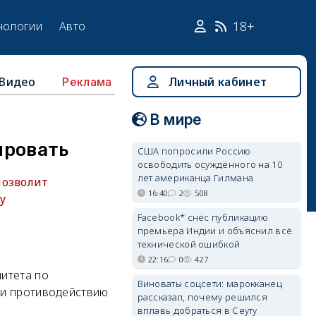
18+
нологии
Авто
Видео
Личный кабинет
Реклама
В мире
ировать
США попросили Россию
освободить осуждённого на 10
лет американца Гилмана
позволит
16:40
2
508
у
Facebook* снёс публикацию
премьера Индии и объяснил всё
технической ошибкой
22:16
0
427
итета по
Виноваты соцсети: марокканец
 и противодействию
рассказал, почему решился
вплавь добраться в Сеуту