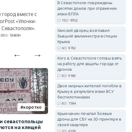
В Севастополе повреждены
позитивным нюансом
Ч
десятки домов при отражении
 город вместе с
Кризис ударил по регионам
атаки БПЛА
го
15
9952
orPost «Улочки-
совершенно по-разному.
 Севастополя».
07/08/2026 20:02
4249
erid: 2SDnjdvhGXG
Ханский дворец возглавил
:00
1848
бывший замминистра юстиции
Крыма
6
9702
Кого в Севастополе готовы взять
на работу для защиты города от
дронов
0
9180
Двое мирных жителей погибли в
Крыму в результате атаки ВСУ
беспилотниками
0
7594
коротко
Балаклава
Крымчанин печатал боевые
дроны для СБУ на 3D-принтере в
и севастопольцы
В Севастополе утвердили
Н
своей квартире
ются на клещей
проект застройки центра
С
2
6559