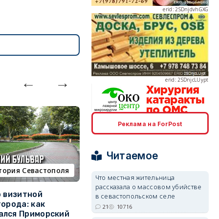
erid: 2SDnjcLUypt
Реклама на ForPost
erid: 2SDnjcrDNw6
Читаемое
тория Севастополя
недвижимость
Что местная жительница
рассказала о массовом убийстве
о визитной
Севастополь стал лидером
К
в севастопольском селе
erid: 2SDnjdPjgYS
города: как
ЮФО по падению
в
21
10716
ался Приморский
строительства, но с одним
г