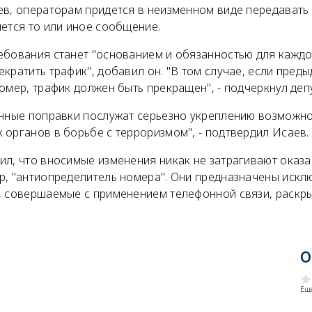
ев, операторам придется в неизменном виде передавать
ется то или иное сообщение.
ебования станет "основанием и обязанностью для кажд
кратить трафик", добавил он. "В том случае, если пред
омер, трафик должен быть прекращен", - подчеркнул депу
анные поправки послужат серьезно укреплению возможн
органов в борьбе с терроризмом", - подтвердил Исаев.
л, что вносимые изменения никак не затрагивают оказа
р, "антиопределитель номера". Они предназначены исклю
, совершаемые с применением телефонной связи, раскры
О
Еще