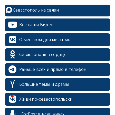
Севастополь на связи
Все наши Видео
О местном для местных
erid: 2SDnjcrDNw6
Севастополь в сердце
Раньше всех и прямо в телефон
Большие темы и драмы
erid: 2SDnjdPjgYS
Живи по-севастопольски
ForPost в наушниках