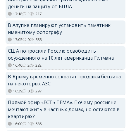
деньги на защиту от БПЛА
17:18
1
217
В Алупке планируют установить памятник
именитому фотографу
17:05
0
383
США попросили Россию освободить
осуждённого на 10 лет американца Гилмана
16:40
2
282
В Крыму временно сократят продажи бензина
на некоторых АЗС
16:29
0
297
Прямой эфир «ЕСТЬ ТЕМА». Почему россияне
мечтают жить в частных домах, но остаются в
квартирах?
16:00
1
585