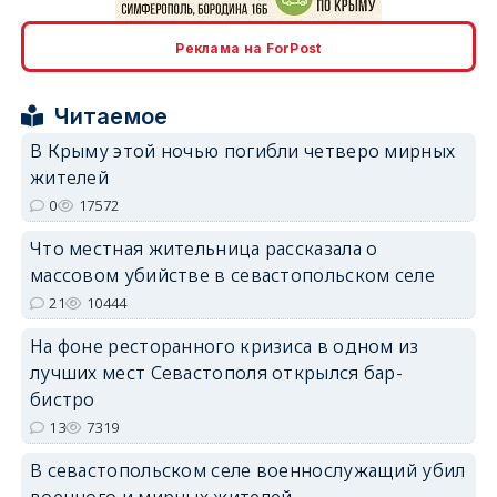
erid: 2SDnjdPjgYS
Реклама на ForPost
Читаемое
В Крыму этой ночью погибли четверо мирных
жителей
erid: 2SDnjdvhGXG
0
17572
Что местная жительница рассказала о
массовом убийстве в севастопольском селе
21
10444
На фоне ресторанного кризиса в одном из
лучших мест Севастополя открылся бар-
бистро
13
7319
В севастопольском селе военнослужащий убил
военного и мирных жителей