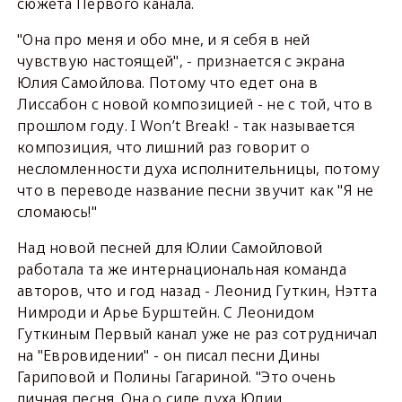
сюжета Первого канала.
"Она про меня и обо мне, и я себя в ней
чувствую настоящей", - признается с экрана
Юлия Самойлова. Потому что едет она в
Лиссабон с новой композицией - не с той, что в
прошлом году. I Won’t Break! - так называется
композиция, что лишний раз говорит о
несломленности духа исполнительницы, потому
что в переводе название песни звучит как "Я не
сломаюсь!"
Над новой песней для Юлии Самойловой
работала та же интернациональная команда
авторов, что и год назад - Леонид Гуткин, Нэтта
Нимроди и Арье Бурштейн. C Леонидом
Гуткиным Первый канал уже не раз сотрудничал
на "Евровидении" - он писал песни Дины
Гариповой и Полины Гагариной. "Это очень
личная песня. Она о силе духа Юлии,