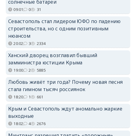
солнечные батареи
09:01
0
31
Севастополь стал лидером ЮФО по падению
строительства, но с одним позитивным
нюансом
20:02
3
2334
Ханский дворец возглавил бывший
замминистра юстиции Крыма
19:00
2
5885
Любовь живёт три года? Почему новая песня
стала гимном тысяч россиянок
18:20
1
661
Крым и Севастополь ждут аномально жаркие
выходные
18:02
4
2676
Минтранс разрешил тратить «дорожные»