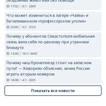
бездомных животных без помощи
17:02
6
3349
Что может измениться в лагере «Чайка» и
батилиманском «профессорском уголке»
20:00
5
3720
Почему у абонентов Севастополя мобильная
связь вела себя по-разному при утреннем
блэкауте
13:00
16
6405
Почему наш бронепоезд стоит на запасном
пути? — Кеворкян объяснил, зачем России
играть вторым номером
18:08
4
2605
Показать все новости