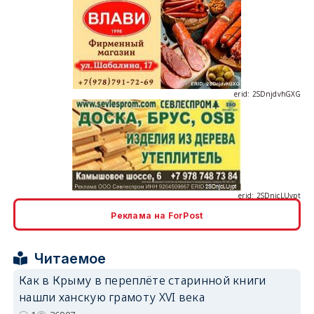
erid: 2SDnjdvhGXG
erid: 2SDnjcLUypt
Реклама на ForPost
erid: 2SDnjcrDNw6
Читаемое
Как в Крыму в переплёте старинной книги
нашли ханскую грамоту XVI века