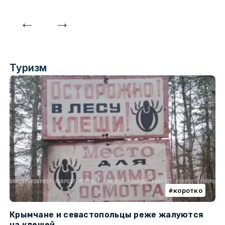
Туризм
коротко
Крымчане и севастопольцы реже жалуются
В
на клещей
ц