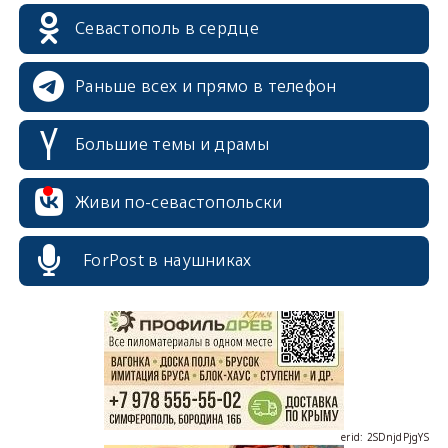
Севастополь в сердце
Раньше всех и прямо в телефон
Большие темы и драмы
Живи по-севастопольски
erid: 2SDnjcrDNw6
ForPost в наушниках
erid: 2SDnjdPjgYS