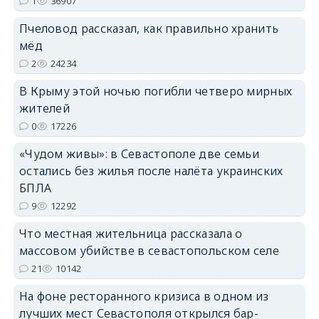
1
36907
Пчеловод рассказал, как правильно хранить
erid: 2SDnjdPjgYS
мёд
2
24234
В Крыму этой ночью погибли четверо мирных
жителей
0
17226
erid: 2SDnjdvhGXG
«Чудом живы»: в Севастополе две семьи
остались без жилья после налёта украинских
БПЛА
9
12292
Что местная жительница рассказала о
массовом убийстве в севастопольском селе
21
10142
На фоне ресторанного кризиса в одном из
лучших мест Севастополя открылся бар-