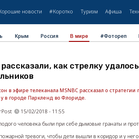
Хорошие новости
#Коротко
Туризм
Афиша
Тех
ь
Крым
Россия
#Фотореп
В мире
рассказали, как стрелку удалось
ольников
он в эфире телеканала MSNBC рассказал о стратегии 
у в городе Паркленд во Флориде.
rPost
15/02/2018 - 11:55
лодого человека были при себе дымовые гранаты и прот
 пожарной тревоги, чтобы дети вышли в коридор и у нег