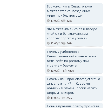
Зооконфликт в Севастополе
может оставить бездомных
животных без помощи
17:02
6
3259
Что может измениться в лагере
«Чайка» и батилиманском
«профессорском уголке»
20:00
5
3684
Почему у абонентов
Севастополя мобильная связь
вела себя по-разному при
утреннем блэкауте
13:00
16
6330
Почему наш бронепоезд стоит на
запасном пути? — Кеворкян
объяснил, зачем России играть
вторым номером
18:08
4
2562
Новые правила благоустройства