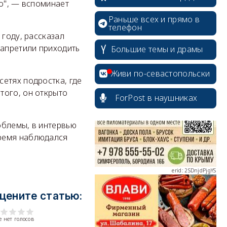
цо", — вспоминает
Раньше всех и прямо в
телефон
 году, рассказал
запретили приходить
Большие темы и драмы
erid: 2SDnjcrDNw6
Живи по-севастопольски
етях подростка, где
того, он открыто
ForPost в наушниках
облемы, в интервью
erid: 2SDnjdPjgYS
время наблюдался
цените статью:
erid: 2SDnjdvhGXG
 нет голосов