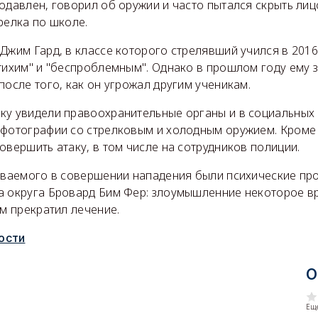
одавлен, говорил об оружии и часто пытался скрыть ли
релка по школе.
Джим Гард, в классе которого стрелявший учился в 2016
тихим" и "беспроблемным". Однако в прошлом году ему 
после того, как он угрожал другим ученикам.
ку увидели правоохранительные органы и в социальных с
 фотографии со стрелковым и холодным оружием. Кроме 
овершить атаку, в том числе на сотрудников полиции.
реваемого в совершении нападения были психические пр
а округа Бровард Бим Фер: злоумышленние некоторое 
ом прекратил лечение.
ости
О
Еще