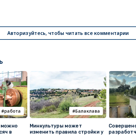
Авторизуйтесь, чтобы читать все комментарии
ь
работа
Балаклава
е можно
Минкультуры может
Совершено
сяч в
изменить правила стройки у
разработч