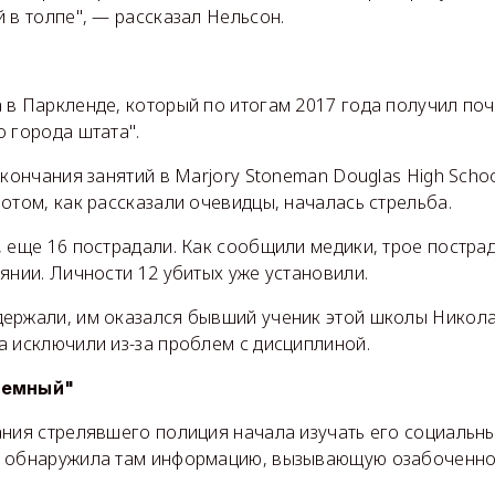
 в толпе", — рассказал Нельсон.
 в Паркленде, который по итогам 2017 года получил по
 города штата".
окончания занятий в Marjory Stoneman Douglas High Scho
отом, как рассказали очевидцы, началась стрельба.
, еще 16 пострадали. Как сообщили медики, трое постра
янии. Личности 12 убитых уже установили.
ержали, им оказался бывший ученик этой школы Никола
а исключили из-за проблем с дисциплиной.
лемный"
ния стрелявшего полиция начала изучать его социальны
 обнаружила там информацию, вызывающую озабоченно