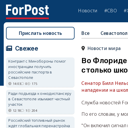
Новости
#СВО
#
Прислать новость
Все
Севастопол
Свежее
Новости мира
Во Флориде 
Контракт с Минобороны помог
иностранцам получить
столько шк
российские паспорта в
Севастополе
Сенатор Билл Нельс
14:03
0
175
нападении на школ
Ради подъезда к онкодиспансеру
в Севастополе изымают частный
Служба новостей Fo
участок
12:18
1
204
По его словам, у мо
Российский топливный рынок
"Он включил сигнал
ждёт глобальная перенастройка