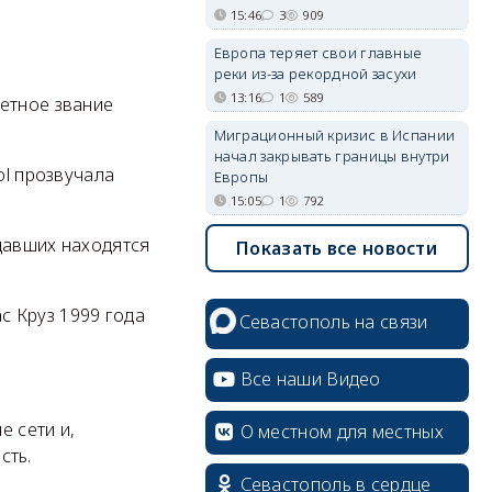
15:46
3
909
Европа теряет свои главные
реки из-за рекордной засухи
13:16
1
589
четное звание
Миграционный кризис в Испании
начал закрывать границы внутри
ol прозвучала
Европы
15:05
1
792
давших находятся
Показать все новости
с Круз 1999 года
Севастополь на связи
Все наши Видео
е сети и,
О местном для местных
сть.
Севастополь в сердце