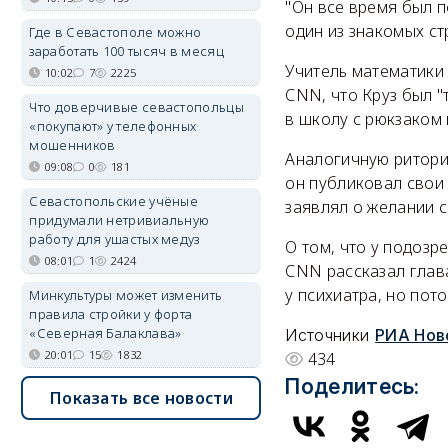
"Он все время был п
один из знакомых ст
Где в Севастополе можно
заработать 100 тысяч в месяц
Учитель математики 
10:02
7
2225
CNN, что Круз был "
Что доверчивые севастопольцы
в школу с рюкзаком 
«покупают» у телефонных
мошенников
Аналогичную ритори
09:08
0
181
он публиковал свои
Севастопольские учёные
заявлял о желании с
придумали нетривиальную
работу для ушастых медуз
О том, что у подоз
08:01
1
2424
CNN рассказал глав
у психиатра, но пот
Минкультуры может изменить
правила стройки у форта
«Северная Балаклава»
Источники
РИА Нов
20:01
15
1832
434
Поделитесь:
Показать все новости