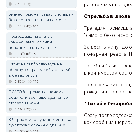
расстреливать людей
12:18
1
366
Бизнес поможет севастопольцам
Стрельба в школе
без света оставаться на связи
12:04
4
644
Трагедия произошла
"самого безопасного
Пострадавшим от атак
крымчанам выделили
За десять минут до 
дополнительные деньги
пожарная тревога. П
11:03
0
593
Отдых на сапбордах чуть не
Погибли 17 человек
обернулся трагедией у мыса Айя
в критическом состо
в Севастополе
10:50
1
170
Подозреваемого зад
рождения. Подростк
ОСАГО без ремонта: почему
водители всё чаще судятся со
страховщиками
"Тихий и беспроб
10:16
2
275
Сразу после задержа
В Чёрном море уничтожены два
как сообщил шериф,
сухогруза с оружием для ВСУ
10:13
0
159