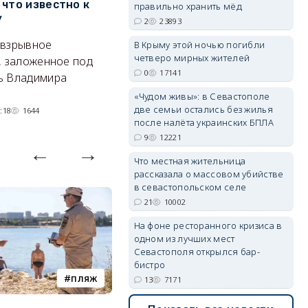
 что известно к
руководстве Вооружённых
Б
правильно хранить мёд
у
Сил
2
23893
Т
 взрывное
Сменились командующие
В Крыму этой ночью погибли
кв
четверо мирных жителей
, заложенное под
группировками, глава тыла и
п
erid: 2SDnjdvhGXG
0
17141
ь Владимира
руководитель нового рода
войск.
«Чудом живы»: в Севастополе
две семьи остались без жилья
:18
1644
05/08/2026 14:54
1401
после налёта украинских БПЛА
9
12221
Что местная жительница
рассказала о массовом убийстве
в севастопольском селе
21
10002
На фоне ресторанного кризиса в
одном из лучших мест
Севастополя открылся бар-
бистро
пляж
туризм
13
7171