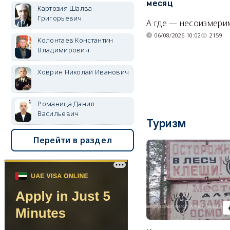
месяц
Картозия Шалва
Григорьевич
А где — несоизмери
06/08/2026 10:02
2159
Колонтаев Константин
Владимирович
Ховрин Николай Иванович
Романица Данил
Васильевич
Туризм
Перейти в раздел