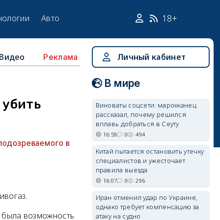
18+
нологии
Авто
Видео
Личный кабинет
Реклама
В мире
 убить
Виноваты соцсети: марокканец
рассказал, почему решился
вплавь добраться в Сеуту
16:59
0
494
подозреваемого в
Китай пытается остановить утечку
специалистов и ужесточает
правила выезда
16:07
0
296
ивогаз.
Иран отменил удар по Украине,
однако требует компенсацию за
о была возможность
атаку на судно