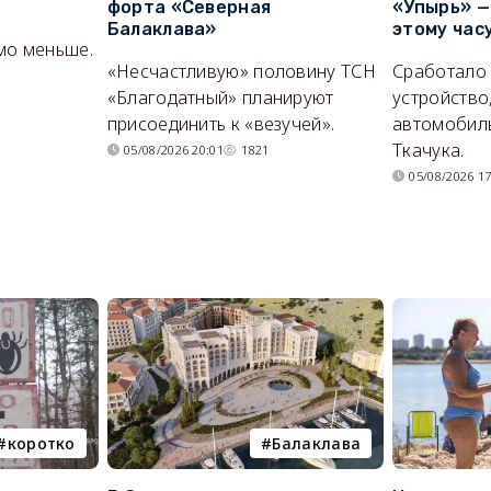
форта «Северная
«Упырь» —
Балаклава»
этому час
мо меньше.
«Несчастливую» половину ТСН
Сработало
«Благодатный» планируют
устройство
присоединить к «везучей».
автомобил
Ткачука.
05/08/2026 20:01
1821
05/08/2026 17
коротко
Балаклава