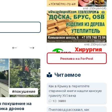
erid: 2SDnjcLUypt
Реклама на ForPost
erid: 2SDnjcrDNw6
Читаемое
Как в Крыму в переплёте
старинной книги нашли ханскую
покушение
армия
грамоту XVI века
erid: 2SDnjdPjgYS
1
36880
 покушение на
Путин провёл крупнейшие
В
ика дронов
кадровые перестановки в
п
Пчеловод рассказал, как