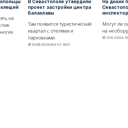
топольцы
В Севастополе утвердили
На диких 
 клещей
проект застройки центра
Севастопо
Балаклавы
инспекто
ять не
Там появится туристический
Могут ли о
 пик
квартал с отелями и
на необор
ногих.
парковками.
31/07/2026 10
05/08/2026 08:01
4951