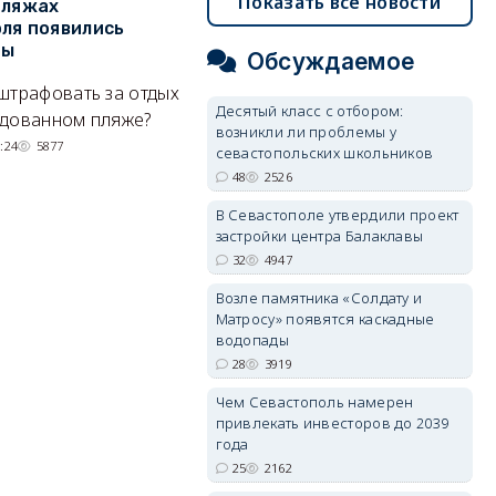
Показать все новости
пляжах
Двух москвичей на
П
ля появились
сапбордах унесло от берега
о
ры
Крыма на километр в море
б
Обсуждаемое
Е
штрафовать за отдых
Спасатели благополучно
Десятый класс с отбором:
Н
удованном пляже?
вернули туристов обратно на
возникли ли проблемы у
де
сушу.
:24
5877
севастопольских школьников
29/07/2026 17:03
6374
48
2526
В Севастополе утвердили проект
застройки центра Балаклавы
32
4947
Возле памятника «Солдату и
Матросу» появятся каскадные
водопады
28
3919
Чем Севастополь намерен
привлекать инвесторов до 2039
года
25
2162