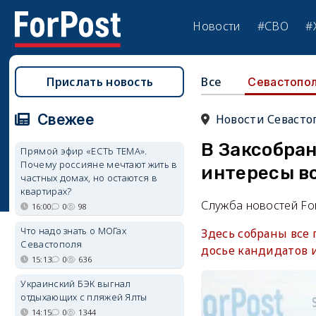
Новости
#СВО
#
Прислать новость
Все
Севастопо
Свежее
Новости Севасто
В Заксобра
Прямой эфир «ЕСТЬ ТЕМА».
Почему россияне мечтают жить в
интересы в
частных домах, но остаются в
квартирах?
Служба новостей Fo
16:00
0
98
Что надо знать о МОГах
Здесь собраны все
Севастополя
досье кандидатов 
15:13
0
636
Украинский БЭК выгнал
отдыхающих с пляжей Ялты
14:15
0
1344