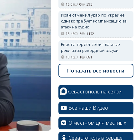
16:07
0
395
Иран отменил удар по Украине,
однако требует компенсацию за
атаку на судно
15:46
3
1172
Европа теряет свои главные
реки из-за рекордной засухи
13:16
1
681
Показать все новости
Севастополь на связи
Все наши Видео
О местном для местных
Севастополь в сердце