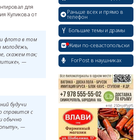
нтировал для
Раньше всех и прямо в
ия Куликова от
телефон
Большие темы и драмы
erid: 2SDnjcrDNw6
 и флота в том
Живи по-севастопольски
и молодёжь,
е, скажем так;
ForPost в наушниках
олитике», —
erid: 2SDnjdPjgYS
аний будучи
 справится с
ди обычно
 опыту», —
erid: 2SDnjdvhGXG