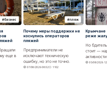
бизнес
пляж
ля
Почему меры поддержки не
Крымчане 
ров
коснулись операторов
реже жалу
пляжей
пляжей
Но бдитель
бращали
Предприниматели не
стоит — на
му еще в
исключают техническую
активности
ошибку, но это не точно.
05/08/2026 12
07/08/2026 08:02
1102