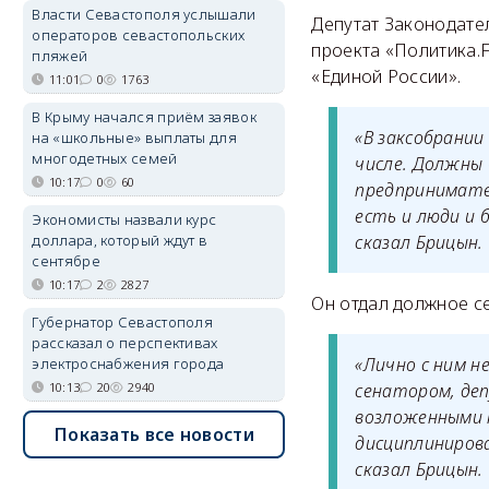
Власти Севастополя услышали
Депутат Законодате
операторов севастопольских
проекта «Политика.
пляжей
«Единой России».
11:01
0
1763
В Крыму начался приём заявок
«В заксобрани
на «школьные» выплаты для
многодетных семей
числе. Должны 
10:17
0
60
предпринимател
есть и люди и 
Экономисты назвали курс
доллара, который ждут в
сказал Брицын.
сентябре
10:17
2
2827
Он отдал должное с
Губернатор Севастополя
рассказал о перспективах
«Лично с ним н
электроснабжения города
10:13
20
2940
сенатором, де
возложенными н
Показать все новости
дисциплиниров
сказал Брицын.