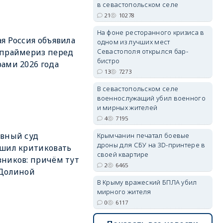
в севастопольском селе
21
10278
На фоне ресторанного кризиса в
я Россия объявила
одном из лучших мест
erid: 2SDnjdvhGXG
Севастополя открылся бар-
 праймериз перед
бистро
ами 2026 года
13
7273
В севастопольском селе
военнослужащий убил военного
и мирных жителей
4
7195
вный суд
Крымчанин печатал боевые
дроны для СБУ на 3D-принтере в
шил критиковать
своей квартире
ников: причём тут
2
6465
 Долиной
В Крыму вражеский БПЛА убил
мирного жителя
0
6117