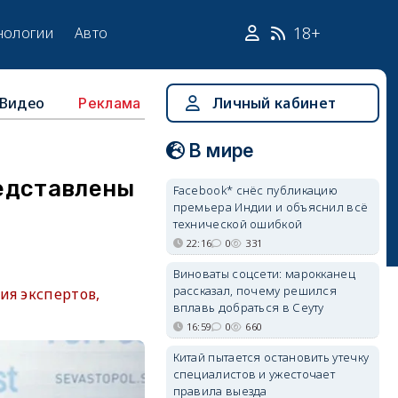
18+
нологии
Авто
Видео
Личный кабинет
Реклама
В мире
едставлены
Facebook* снёс публикацию
премьера Индии и объяснил всё
технической ошибкой
22:16
0
331
Виноваты соцсети: марокканец
рассказал, почему решился
ия экспертов,
вплавь добраться в Сеуту
16:59
0
660
Китай пытается остановить утечку
специалистов и ужесточает
правила выезда