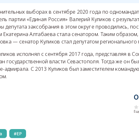
нительных выборах в сентябре 2020 года по одномандат
ль партии «Единая Россия» Валерий Куликов с результа
ы депутата заксобрания в этом округе проводились, по
м Екатерина Алтабаева стала сенатором. Таким образом
овка — сенатор Куликов стал депутатом регионального 
уликов исполнял с сентября 2017 года, представляя в С
н государственной власти Севастополя. Тогда же он бы
це-адмирала. С 2013 Куликов был заместителем команду
ом.
О
Еще
а
ЕР