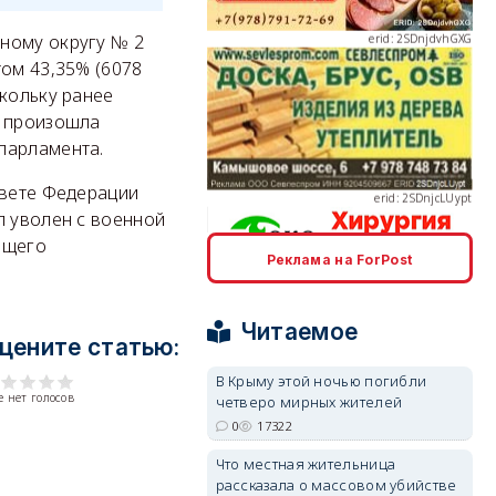
ному округу № 2
том 43,35% (6078
скольку ранее
erid: 2SDnjcLUypt
, произошла
парламента.
овете Федерации
л уволен с военной
ющего
Реклама на ForPost
erid: 2SDnjcrDNw6
Читаемое
цените статью:
В Крыму этой ночью погибли
 нет голосов
четверо мирных жителей
0
17322
erid: 2SDnjdPjgYS
Что местная жительница
рассказала о массовом убийстве