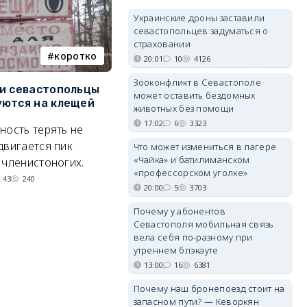
Украинские дроны заставили
севастопольцев задуматься о
страховании
коротко
Балаклава
20:01
10
4126
Зооконфликт в Севастополе
и севастопольцы
В Севастополе утвердили
Н
может оставить бездомных
ются на клещей
проект застройки центра
С
животных без помощи
Балаклавы
и
17:02
6
3323
ность терять не
Там появится туристический
М
двигается пик
Что может измениться в лагере
квартал с отелями и
н
«Чайка» и батилиманском
 членистоногих.
«профессорском уголке»
парковками.
:43
240
20:00
5
3703
05/08/2026 08:01
5425
Почему у абонентов
Севастополя мобильная связь
вела себя по-разному при
утреннем блэкауте
13:00
16
6381
Почему наш бронепоезд стоит на
запасном пути? — Кеворкян