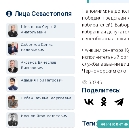
Напомним: на допол
Лица Севастополя
победил представите
избирателей). Выбор
Шевченко Сергей
избранная депутато
Анатольевич
своеобразная рокир
Добряков Денис
Функции сенатора К
Валерьевич
исполнительный орга
Аксенов Вячеслав
службы в звании ви
Викторович
Черноморским флот
Адамия Ной Петрович
33745
Поделитесь:
Лобач Татьяна Георгиевна
Иванов Яков Матвеевич
Теги:
FP-Политик