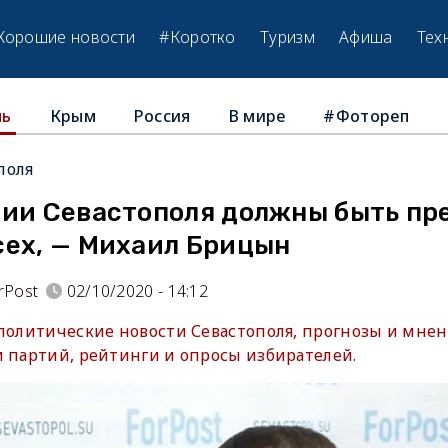
Хорошие новости
#Коротко
Туризм
Афиша
Тех
Крым
Россия
В мире
#Фотореп
ль
поля
нии Севастополя должны быть пр
сех, — Михаил Брицын
rPost
02/10/2020 - 14:12
 политические новости Севастополя, прогнозы и мнен
и партий, рейтинги и опросы избирателей.