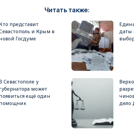
Читать также:
Кто представит
Едина
Севастополь и Крым в
даты
новой Госдуме
выбор
В Севастополе у
Верхо
губернатора может
разре
появиться ещё один
чинов
помощник
дело