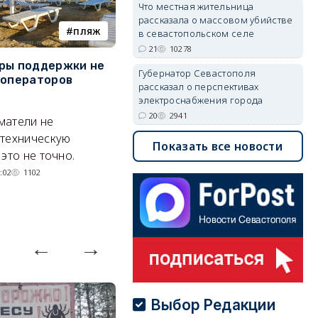
Что местная жительница
рассказала о массовом убийстве
пляж
БПЛА
в севастопольском селе
21
10278
ры поддержки не
Украинские дроны заставили
З
Губернатор Севастополя
 операторов
севастопольцев задуматься
с
рассказал о перспективах
о страховании
о
электроснабжения города
20
2941
матели не
По сравнению с ожиданием
Эк
 техническую
компенсации от государства
н
Показать все новости
это не точно.
способ более дорогой, но и
тр
более надежный.
:02
1102
06/08/2026 20:01
4126
Выбор Редакции