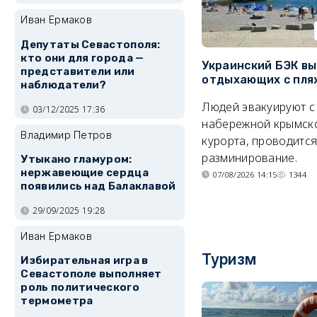
Иван Ермаков
Депутаты Севастополя:
кто они для города —
Украинский БЭК вы
представители или
отдыхающих с пля
наблюдатели?
Людей эвакуируют с
03/12/2025 17:36
набережной крымск
Владимир Петров
курорта, проводитс
разминирование.
Утыкано гламуром:
нержавеющие сердца
07/08/2026 14:15
1344
появились над Балаклавой
29/09/2025 19:28
Иван Ермаков
Туризм
Избирательная игра в
Севастополе выполняет
роль политического
термометра