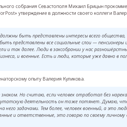
льного собрания Севастополя Михаил Брицын прокомме
ForPost» утверждение в должности своего коллеги Валер
и должны быть представлены интересы всего общества,
быть представлены все социальные слои — пенсионеры 
и и так далее. Люди в заксобрании у нас разношёрстны
бизнеса, и военные. Есть и люди, которые уже давно в п
енаторскому опыту Валерия Куликова.
е знаком. Но считаю, если человек отработал без нарек
путатскую деятельность он тоже потянет. Думаю, что
а него задачами. Тем более, человек военный, а это лю
анные и ответственные, это говорю по своему личному