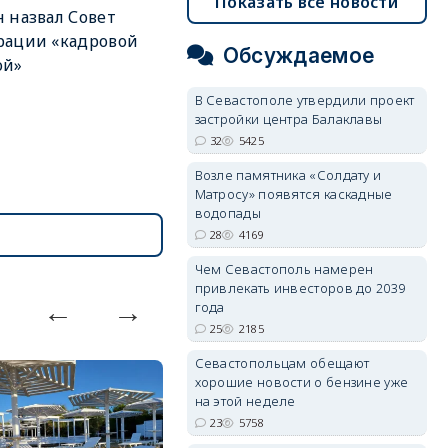
Показать все новости
 назвал Совет
рации «кадровой
Обсуждаемое
ой»
В Севастополе утвердили проект
застройки центра Балаклавы
32
5425
Возле памятника «Солдату и
Матросу» появятся каскадные
водопады
28
4169
Чем Севастополь намерен
привлекать инвесторов до 2039
года
25
2185
Севастопольцам обещают
хорошие новости о бензине уже
на этой неделе
23
5758