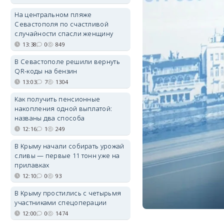
На центральном пляже
Севастополя по счастливой
случайности спасли женщину
13:38
0
849
В Севастополе решили вернуть
QR-коды на бензин
13:03
7
1304
Как получить пенсионные
накопления одной выплатой:
названы два способа
12:16
1
249
В Крыму начали собирать урожай
сливы — первые 11 тонн уже на
прилавках
12:10
0
93
В Крыму простились с четырьмя
участниками спецоперации
12:00
0
1474