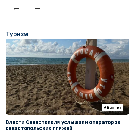
Туризм
бизнес
Власти Севастополя услышали операторов
П
севастопольских пляжей
о