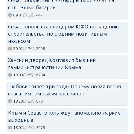
Севастопольские светофоры переведут на
солнечные батареи
09:01
3
447
Севастополь стал лидером ЮФО по падению
строительства, но с одним позитивным
нюансом
20:02
7
2908
Ханский дворец возглавил бывший
замминистра юстиции Крыма
19:00
5
6734
Любовь живёт три года? Почему новая песня
стала гимном тысяч россиянок
18:20
3
873
Крым и Севастополь ждут аномально жаркие
выходные
18:02
4
3079