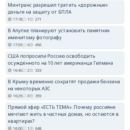
Минтранс разрешил тратить «дорожные»
деньги на защиту от БПЛА
17:18
1
271
В Алупке планируют установить памятник
именитому фотографу
17:05
0
456
США попросили Россию освободить
осуждённого на 10 лет американца Гилмана
16:40
2
333
В Крыму временно сократят продажи бензина
на некоторых АЗС
16:29
0
359
Прямой эфир «ЕСТЬ ТЕМА». Почему россияне
мечтают жить в частных домах, но остаются в
квартирах?
16:00
1
648