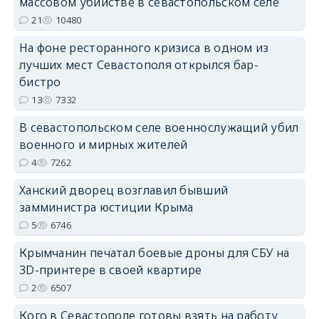
массовом убийстве в севастопольском селе
erid: 2SDnjdPjgYS
21
10480
На фоне ресторанного кризиса в одном из
лучших мест Севастополя открылся бар-
бистро
13
7332
erid: 2SDnjdvhGXG
В севастопольском селе военнослужащий убил
военного и мирных жителей
4
7262
Ханский дворец возглавил бывший
замминистра юстиции Крыма
5
6746
Крымчанин печатал боевые дроны для СБУ на
3D-принтере в своей квартире
2
6507
Кого в Севастополе готовы взять на работу