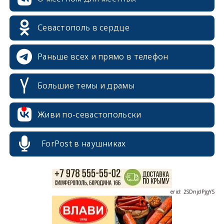
Севастополь в сердце
Раньше всех и прямо в телефон
Большие темы и драмы
erid: 2SDnjcrDNw6
Живи по-севастопольски
ForPost в наушниках
erid: 2SDnjdPjgYS