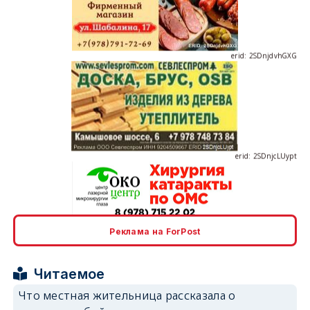
erid: 2SDnjdvhGXG
erid: 2SDnjcLUypt
erid: 2SDnjcrDNw6
Реклама на ForPost
Читаемое
Что местная жительница рассказала о