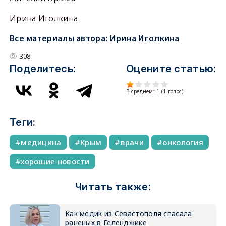
Ирина Иголкина
Все материалы автора:
Ирина Иголкина
308
Поделитесь:
Оцените статью:
В среднем:
1
(
1
голос)
Теги:
медицина
Крым
врачи
онкология
хорошие новости
Читать также:
Как медик из Севастополя спасала
раненых в Геленджике