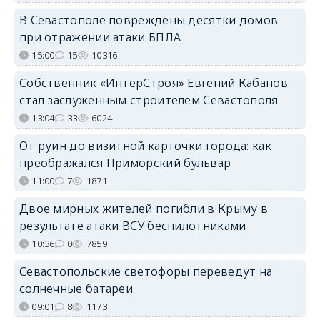
В Севастополе повреждены десятки домов
при отражении атаки БПЛА
15:00
15
10316
Собственник «ИнтерСтроя» Евгений Кабанов
стал заслуженным строителем Севастополя
13:04
33
6024
От руин до визитной карточки города: как
преображался Приморский бульвар
11:00
7
1871
Двое мирных жителей погибли в Крыму в
результате атаки ВСУ беспилотниками
10:36
0
7859
Севастопольские светофоры переведут на
солнечные батареи
09:01
8
1173