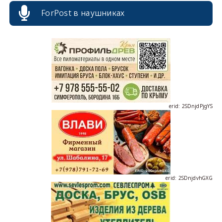
ForPost в наушниках
erid: 2SDnjcrDNw6
erid: 2SDnjdPjgYS
erid: 2SDnjdvhGXG