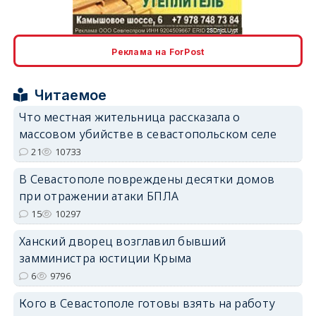
erid: 2SDnjcLUypt
Реклама на ForPost
Читаемое
erid: 2SDnjcrDNw6
Что местная жительница рассказала о
массовом убийстве в севастопольском селе
21
10733
В Севастополе повреждены десятки домов
при отражении атаки БПЛА
erid: 2SDnjdPjgYS
15
10297
Ханский дворец возглавил бывший
замминистра юстиции Крыма
6
9796
Кого в Севастополе готовы взять на работу
erid: 2SDnjdvhGXG