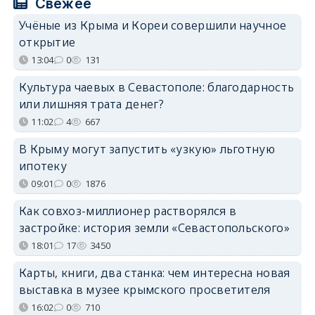
Свежее
Учёные из Крыма и Кореи совершили научное
открытие
13:04
0
131
Культура чаевых в Севастополе: благодарность
или лишняя трата денег?
11:02
4
667
В Крыму могут запустить «узкую» льготную
ипотеку
09:01
0
1876
Как совхоз-миллионер растворялся в
застройке: история земли «Севастопольского»
18:01
17
3450
Карты, книги, два станка: чем интересна новая
выставка в музее крымского просветителя
16:02
0
710