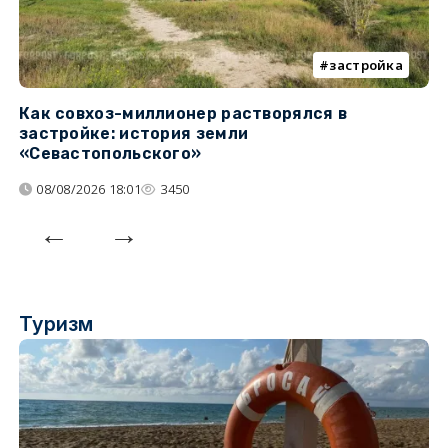
застройка
Как совхоз-миллионер растворялся в
К
застройке: история земли
н
«Севастопольского»
п
08/08/2026 18:01
3450
Туризм