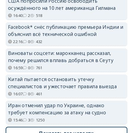
США попросили Россию освободить
осуждённого на 10 лет американца Гилмана
16:40
2
518
Facebook* снёс публикацию премьера Индии и
объяснил всё технической ошибкой
22:16
0
432
Виноваты соцсети: марокканец рассказал,
почему решился вплавь добраться в Сеуту
16:59
0
761
Китай пытается остановить утечку
специалистов и ужесточает правила выезда
16:07
0
461
Иран отменил удар по Украине, однако
требует компенсацию за атаку на судно
15:46
3
1250