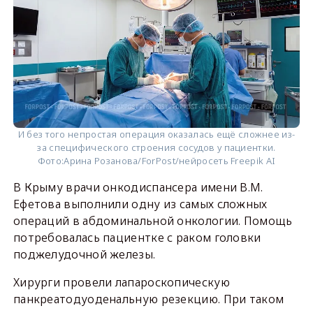
И без того непростая операция оказалась ещё сложнее из-
за специфического строения сосудов у пациентки.
Фото:
Арина Розанова/ForPost/нейросеть Freepik AI
В Крыму врачи онкодиспансера имени В.М.
Ефетова выполнили одну из самых сложных
операций в абдоминальной онкологии. Помощь
потребовалась пациентке с раком головки
поджелудочной железы.
Хирурги провели лапароскопическую
панкреатодуоденальную резекцию. При таком