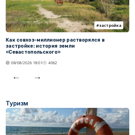
застройка
Как совхоз-миллионер растворялся в
К
застройке: история земли
н
«Севастопольского»
п
08/08/2026 18:01
4062
Туризм