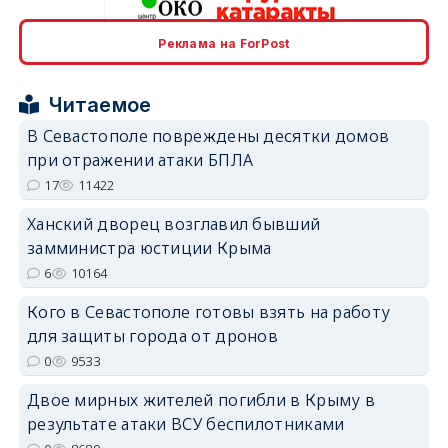
Реклама на ForPost
erid: 2SDnjcrDNw6
Читаемое
В Севастополе повреждены десятки домов
при отражении атаки БПЛА
17
11422
erid: 2SDnjdPjgYS
Ханский дворец возглавил бывший
замминистра юстиции Крыма
6
10164
Кого в Севастополе готовы взять на работу
для защиты города от дронов
erid: 2SDnjdvhGXG
0
9533
Двое мирных жителей погибли в Крыму в
результате атаки ВСУ беспилотниками