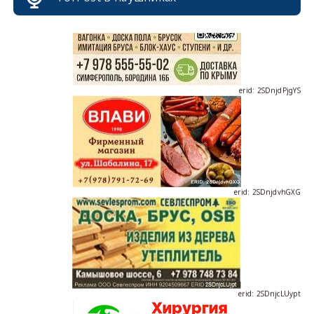
erid: 2SDnjdPjgYS
erid: 2SDnjdvhGXG
erid: 2SDnjcLUypt