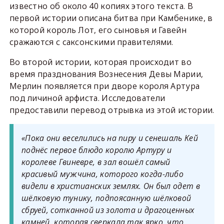
известно об около 40 копиях этого текста. В
первой истории описана битва при Камбенике, в
которой король Лот, его сыновья и Гавейн
сражаются с саксонскими правителями.
Во второй истории, которая происходит во
время празднования Вознесения Девы Марии,
Мерлин появляется при дворе короля Артура
под личиной арфиста. Исследователи
предоставили перевод отрывка из этой истории.
«Пока они веселились на пиру и сенешаль Кей
поднёс первое блюдо королю Артуру и
королеве Гвиневре, в зал вошёл самый
красивый мужчина, которого когда-либо
видели в христианских землях. Он был одет в
шёлковую тунику, подпоясанную шёлковой
сбруей, сотканной из золота и драгоценных
камней, которая сверкала так ярко, что