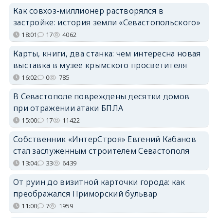
Как совхоз-миллионер растворялся в
застройке: история земли «Севастопольского»
18:01
17
4062
Карты, книги, два станка: чем интересна новая
выставка в музее крымского просветителя
16:02
0
785
В Севастополе повреждены десятки домов
при отражении атаки БПЛА
15:00
17
11422
Собственник «ИнтерСтроя» Евгений Кабанов
стал заслуженным строителем Севастополя
13:04
33
6439
От руин до визитной карточки города: как
преображался Приморский бульвар
11:00
7
1959