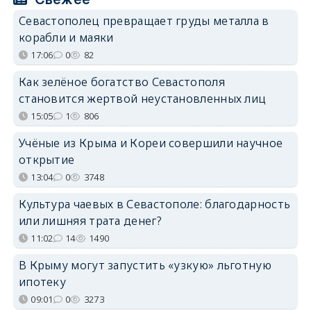
Севастополец превращает груды металла в
корабли и маяки
17:06
0
82
Как зелёное богатство Севастополя
становится жертвой неустановленных лиц
15:05
1
806
Учёные из Крыма и Кореи совершили научное
открытие
13:04
0
3748
Культура чаевых в Севастополе: благодарность
или лишняя трата денег?
11:02
14
1490
В Крыму могут запустить «узкую» льготную
ипотеку
09:01
0
3273