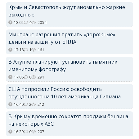
Крым и Севастополь ждут аномально жаркие
выходные
18:02
4
2054
Минтранс разрешил тратить «дорожные»
деньги на защиту от БПЛА
17:18
1
161
В Алупке планируют установить памятник
именитому фотографу
17:05
0
291
США попросили Россию освободить
осуждённого на 10 лет американца Гилмана
16:40
2
212
В Крыму временно сократят продажи бензина
на некоторых АЗС
16:29
0
207