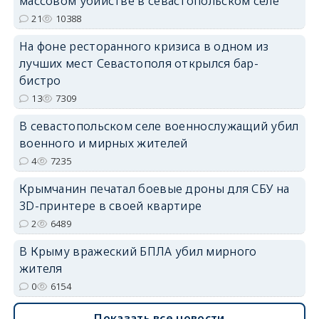
массовом убийстве в севастопольском селе
21
10388
На фоне ресторанного кризиса в одном из
лучших мест Севастополя открылся бар-
erid: 2SDnjdvhGXG
бистро
13
7309
В севастопольском селе военнослужащий убил
военного и мирных жителей
4
7235
Крымчанин печатал боевые дроны для СБУ на
3D-принтере в своей квартире
2
6489
В Крыму вражеский БПЛА убил мирного
жителя
0
6154
Показать все новости