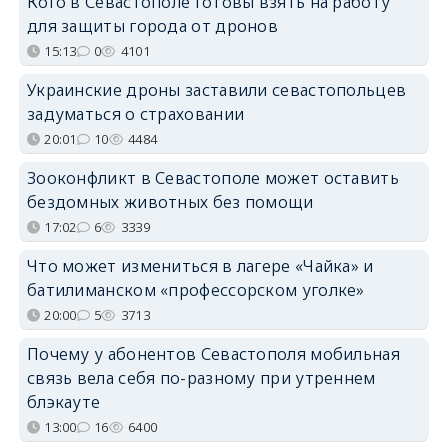
Кого в Севастополе готовы взять на работу
для защиты города от дронов
15:13
0
4101
Украинские дроны заставили севастопольцев
задуматься о страховании
20:01
10
4484
Зооконфликт в Севастополе может оставить
бездомных животных без помощи
17:02
6
3339
Что может измениться в лагере «Чайка» и
батилиманском «профессорском уголке»
20:00
5
3713
Почему у абонентов Севастополя мобильная
связь вела себя по-разному при утреннем
блэкауте
13:00
16
6400