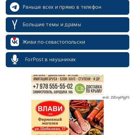
Раньше всех и прямо в телефон
Большие темы и драмы
erid: 2SDnjcrDNw6
Живи по-севастопольски
ForPost в наушниках
erid: 2SDnjdPjgYS
erid: 2SDnjdvhGXG