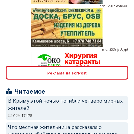
erid: 2SDnjcLUypt
Реклама на ForPost
erid: 2SDnjcrDNw6
Читаемое
В Крыму этой ночью погибли четверо мирных
жителей
0
17478
erid: 2SDnjdPjgYS
Что местная жительница рассказала о