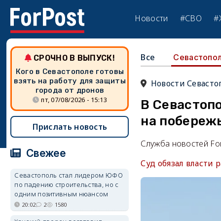
Новости
#СВО
#
Все
Севастопо
СРОЧНО В ВЫПУСК!
Кого в Севастополе готовы
взять на работу для защиты
Новости Севасто
города от дронов
пт, 07/08/2026 - 15:13
В Севастопо
на побереж
Прислать новость
Служба новостей Fo
Свежее
Суд обязал власти 
Севастополь стал лидером ЮФО
по падению строительства, но с
одним позитивным нюансом
20:02
2
1580