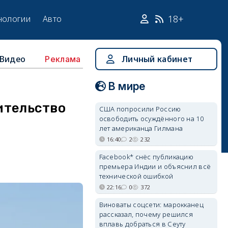
18+
нологии
Авто
Видео
Личный кабинет
Реклама
В мире
оительство
США попросили Россию
освободить осуждённого на 10
лет американца Гилмана
16:40
2
232
Facebook* снёс публикацию
премьера Индии и объяснил всё
технической ошибкой
22:16
0
372
Виноваты соцсети: марокканец
рассказал, почему решился
вплавь добраться в Сеуту