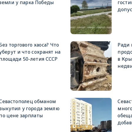
земли у парка Победы
гост
допу
Без торгового хаоса? Что
Ради
уберут и что сохранят на
прод
площади 50-летия СССР
в Кр
недв
Севастополец обманом
Севас
выкупил у города землю
мног
по цене зарплаты
обещ
добав