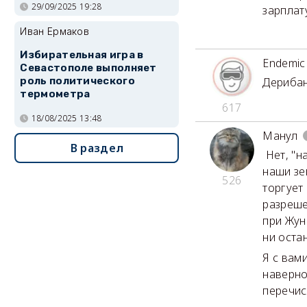
29/09/2025 19:28
зарплат
Иван Ермаков
Избирательная игра в
Endemic
Севастополе выполняет
Дерибан 
роль политического
термометра
617
18/08/2025 13:48
Манул
В раздел
Нет, "н
наши зе
526
торгует
разреше
при Жун
ни оста
Я с вам
наверно
перечи