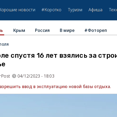
Хорошие новости
#Коротко
Туризм
Афиша
Тех
Крым
Россия
В мире
#Фотореп
ль
поля
ле спустя 16 лет взялись за стр
ье
rPost
04/12/2023 - 18:03
разрешить ввод в эксплуатацию новой базы отдыха.