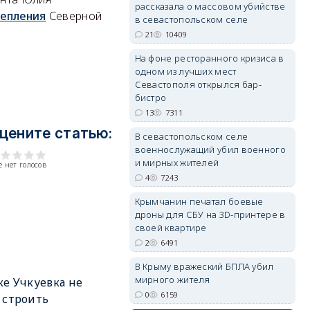
рассказала о массовом убийстве
репления
Северной
в севастопольском селе
21
10409
На фоне ресторанного кризиса в
одном из лучших мест
Севастополя открылся бар-
erid: 2SDnjdvhGXG
бистро
13
7311
цените статью:
В севастопольском селе
военнослужащий убил военного
и мирных жителей
 нет голосов
4
7243
Крымчанин печатал боевые
дроны для СБУ на 3D-принтере в
своей квартире
2
6491
В Крыму вражеский БПЛА убил
мирного жителя
ке Учкуевка не
0
6159
 строить