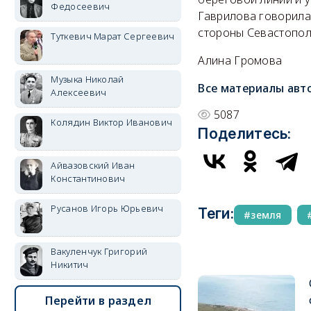
Федосеевич
Гаврилова говорила
стороны Севастопол
Туткевич Марат Сергеевич
Алина Громова
Музыка Николай
Все материалы авт
Алексеевич
5087
Колядин Виктор Иванович
Поделитесь:
Айвазовский Иван
Константинович
Русанов Игорь Юрьевич
Теги:
земля
Вакуленчук Григорий
Никитич
Перейти в раздел