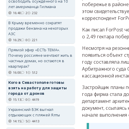
освободить осуждённого на 10
побережье в районе
лет американца Гилмана
этом свидетельству
16:40
2
232
корреспондент ForPo
В Крыму временно сократят
продажи бензина на некоторых
Как писал ForPost ч
АЗС
о 2,49 гектара поб
16:29
0
221
Несмотря на резонны
Прямой эфир «ЕСТЬ ТЕМА».
появиться объект ст
Почему россияне мечтают жить в
частных домах, но остаются в
году составляла лиш
квартирах?
Арбитражного суда 
16:00
1
512
кассационной инста
Кого в Севастополе готовы
Застройщик планы п
взять на работу для защиты
года фирма стала д
города от дронов
15:13
0
4419
департамент архитек
документ, ссылаясь 
Украинский БЭК выгнал
начале выполнения 
отдыхающих с пляжей Ялты
14:15
5
4413