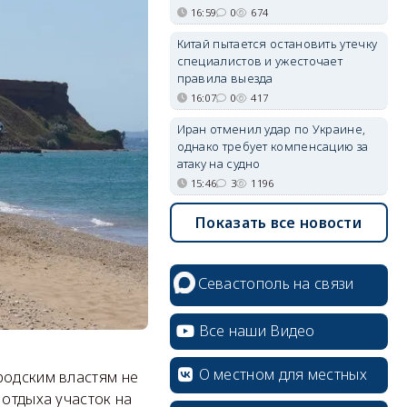
16:59
0
674
Китай пытается остановить утечку
специалистов и ужесточает
правила выезда
16:07
0
417
Иран отменил удар по Украине,
однако требует компенсацию за
атаку на судно
15:46
3
1196
Показать все новости
Севастополь на связи
Все наши Видео
О местном для местных
родским властям не
 отдыха участок на