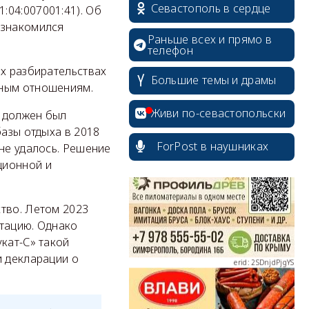
Севастополь в сердце
:04:007001:41). Об
ознакомился
Раньше всех и прямо в
телефон
ых разбирательствах
Большие темы и драмы
ьным отношениям.
erid: 2SDnjcrDNw6
Живи по-севастопольски
у должен был
базы отдыха в 2018
ForPost в наушниках
не удалось. Решение
ционной и
erid: 2SDnjdPjgYS
тво. Летом 2023
атацию. Однако
кат-С» такой
и декларации о
erid: 2SDnjdvhGXG