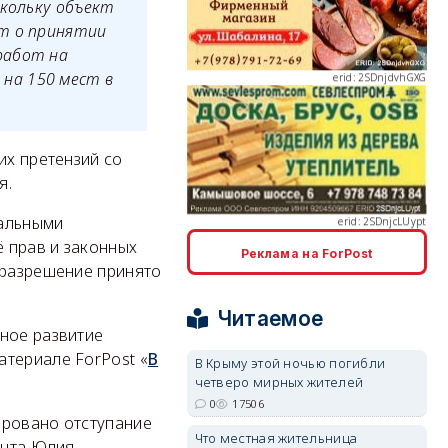
скольку объект
ет о принятии
работ на
на 150 мест в
erid: 2SDnjcLUypt
их претензий со
я.
еальными
 прав и законных
Реклама на ForPost
 разрешение принято
erid: 2SDnjcrDNw6
Читаемое
сное развитие
атериале ForPost «
В
В Крыму этой ночью погибли
четверо мирных жителей
0
17506
ировано отступание
erid: 2SDnjdPjgYS
Что местная жительница
ента Юлия