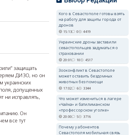
Выбор Редакции
Кого в Севастополе готовы взять
на работу для защиты города от
дронов
15:13
0
4419
Украинские дроны заставили
севастопольцев задуматься о
страховании
20:01
10
4517
ерили" защищать
Зооконфликт в Севастополе
веряем ДИЗО, но он
может оставить бездомных
животных без помощи
ам украинских
17:02
6
3344
поля, допущенных
ят ни исправлять,
Что может измениться в лагере
«Чайка» и батилиманском
«профессорском уголке»
омпанию. Он
20:00
5
3716
чем все тут
Почему у абонентов
Севастополя мобильная связь