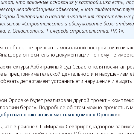
читал, что законные основания у застройщика есть, по
 реестр неподнадзорных объектов, «что свидетельству
дзором декларации о начале выполнения строительных 
ельства «Строительство и обслуживание базы отдыха 
ка, г. Севастополь, 1 очередь строительства. ПК 1».
 что объект не признан самовольной постройкой и никак
йнадзора относительно документации по нему не имеетс
 архитектуры Арбитражный суд Севастополя посчитал р
е в предпринимательской деятельности и нарушением её
 обязать департамент устранить эти нарушения и выдать
ной Орловке будет реализован другой проект – комплек
ловский берег». Подробнее об этом можно прочесть в м
добро на сотню новых частных домов в Орловке
».
ть, что в районе СТ «Мираж» Севприроднадзором зафикс
гроза для застройки на склоне. Об этом глава департам