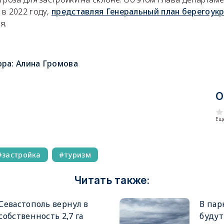
 в 2022 году,
представляя Генеральный план берегоук
я.
ора:
Алина Громова
О
Еще
застройка
туризм
Читать также:
Севастополь вернул в
В пар
собственность 2,7 га
будут