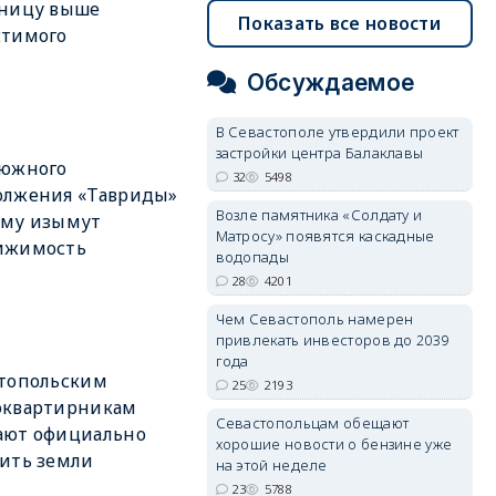
иницу выше
Показать все новости
стимого
Обсуждаемое
В Севастополе утвердили проект
застройки центра Балаклавы
 южного
32
5498
олжения «Тавриды»
Возле памятника «Солдату и
ыму изымут
Матросу» появятся каскадные
ижимость
водопады
28
4201
Чем Севастополь намерен
привлекать инвесторов до 2039
года
топольским
25
2193
оквартирникам
Севастопольцам обещают
ают официально
хорошие новости о бензине уже
ить земли
на этой неделе
23
5788