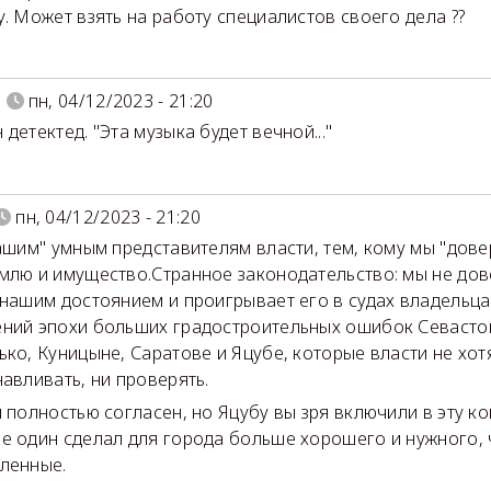
у. Может взять на работу специалистов своего дела ??
пн, 04/12/2023 - 21:20
детектед. "Эта музыка будет вечной..."
пн, 04/12/2023 - 21:20
ашим" умным представителям власти, тем, кому мы "дов
млю и имущество.Странное законодательство: мы не до
 нашим достоянием и проигрывает его в судах владельц
ний эпохи больших градостроительных ошибок Севасто
ько, Куницыне, Саратове и Яцубе, которые власти не хот
навливать, ни проверять.
и полностью согласен, но Яцубу вы зря включили в эту к
е один сделал для города больше хорошего и нужного, 
сленные.