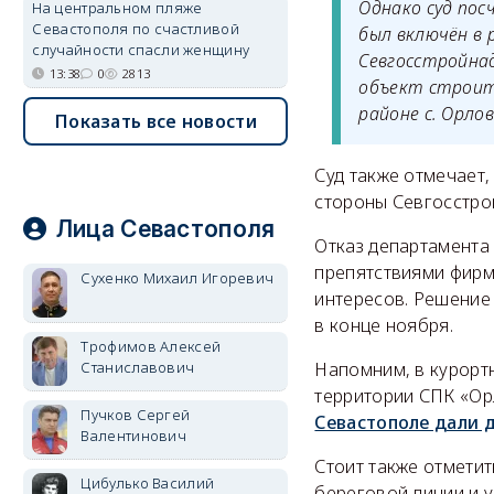
Однако суд пос
На центральном пляже
Севастополя по счастливой
был включён в
случайности спасли женщину
Севгосстройна
13:38
0
2813
объект строит
районе с. Орлов
Показать все новости
Суд также отмечает,
стороны Севгосстро
Лица Севастополя
Отказ департамента
препятствиями фирм
Сухенко Михаил Игоревич
интересов. Решение
в конце ноября.
Трофимов Алексей
Напомним, в курорт
Станиславович
территории СПК «Ор
Пучков Сергей
Севастополе дали 
Валентинович
Стоит также отмети
Цибулько Василий
береговой линии и у