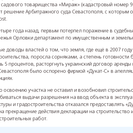
 садового товарищества «Мираж» (кадастровый номер 91
ет решение Арбитражного суда Севастополя, с которым 
st.
етыре года назад, первым потерпел поражение в судебн
ережья Орловки департамент по имущественным и земел
е доводы властей о том, что земля, где ещё в 2007 год
роительства, поросла сорняками, а степень готовности 
ь 5 процентов, расторгнуть украинский договор аренды 
Севастополя было оспорено фирмой «Дукат-С» в апелля
нциях.
о освоению участка не оставил и возобновил строительс
обиваться выдачи разрешения на ввод объекта в эксплу
туры и градостроительства отказался предоставлять «Ду
на прекращение действия декларации на строительство 
строительных работ.