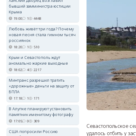
Ханский дворец возглавил
бывший замминистра юстиции
Крыма
19:00
1
4448
Любовь живёт три года? Почему
новая песня стала гимном тысяч
россиянок
18:20
1
510
Крым и Севастополь ждут
аномально жаркие выходные
18:02
4
2217
Минтранс разрешил тратить
«дорожные» деньги на защиту от
БПЛА
17:18
1
171
В Алупке планируют установить
памятник именитому фотографу
17:05
0
309
Севастопольское се
США попросили Россию
удалось отбить у за