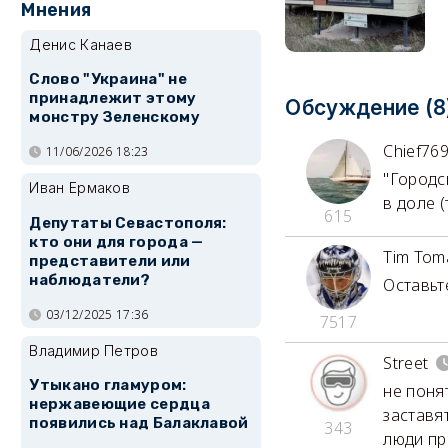
Мнения
Денис Канаев
Слово "Украина" не
принадлежит этому
Обсуждение (8
монстру Зеленскому
Chief76
11/06/2026 18:23
"Городс
Иван Ермаков
в доле (
615
Депутаты Севастополя:
кто они для города —
Tim Tom
представители или
наблюдатели?
Оставьт
03/12/2025 17:36
7517
Владимир Петров
Street
Утыкано гламуром:
не поня
нержавеющие сердца
заставят
появились над Балаклавой
343
люди пр