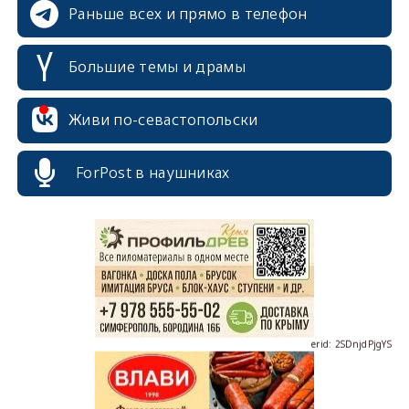
Раньше всех и прямо в телефон
Большие темы и драмы
Живи по-севастопольски
erid: 2SDnjcrDNw6
ForPost в наушниках
erid: 2SDnjdPjgYS