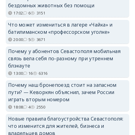
бездомных животных без помощи
17:02
6
3151
Что может измениться в лагере «Чайка» и
батилиманском «профессорском уголке»
20:00
5
3671
Почему у абонентов Севастополя мобильная
связь вела себя по-разному при утреннем
блэкауте
13:00
16
6316
Почему наш бронепоезд стоит на запасном
пути? — Кеворкян объяснил, зачем России
играть вторым номером
18:08
4
2550
Новые правила благоустройства Севастополя:
что изменится для жителей, бизнеса и
владельцев домов