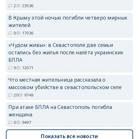
erid: 2SDnjdPjgYS
2
23536
В Крыму этой ночью погибли четверо мирных
жителей
0
17036
«Чудом живы»: в Севастополе две семьи
erid: 2SDnjdvhGXG
остались без жилья после налёта украинских
БПЛА
9
12071
Что местная жительница рассказала о
массовом убийстве в севастопольском селе
20
9749
При атаке БПЛА на Севастополь погибла
женщина
0
9497
Показать все новости