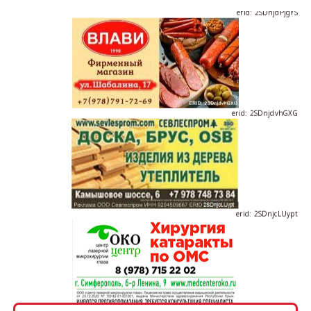
erid: 2SDnjdPjgYS
erid: 2SDnjdvhGXG
erid: 2SDnjcLUypt
erid: 2SDnjcrDNw6