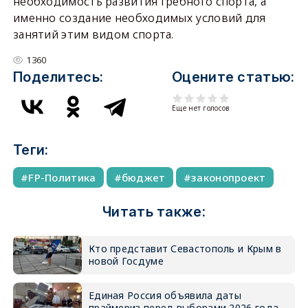
необходимость развития гребного спорта, а
именно создание необходимых условий для
занятий этим видом спорта.
1360
Поделитесь:
Оцените статью:
Еще нет голосов
Теги:
FP-Политика
бюджет
законопроект
Читать также:
Кто представит Севастополь и Крым в
новой Госдуме
Единая Россия объявила даты
праймериз перед выборами 2026 года