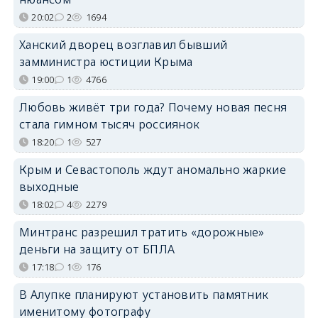
20:02
2
1694
Ханский дворец возглавил бывший
замминистра юстиции Крыма
19:00
1
4766
Любовь живёт три года? Почему новая песня
стала гимном тысяч россиянок
18:20
1
527
Крым и Севастополь ждут аномально жаркие
выходные
18:02
4
2279
Минтранс разрешил тратить «дорожные»
деньги на защиту от БПЛА
17:18
1
176
В Алупке планируют установить памятник
именитому фотографу