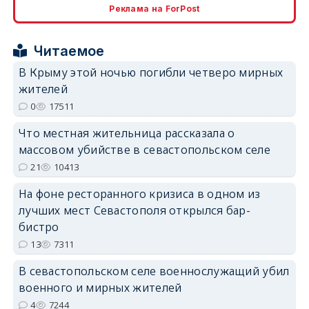
Реклама на ForPost
Читаемое
В Крыму этой ночью погибли четверо мирных
жителей
erid: 2SDnjdPjgYS
0
17511
Что местная жительница рассказала о
массовом убийстве в севастопольском селе
21
10413
На фоне ресторанного кризиса в одном из
erid: 2SDnjdvhGXG
лучших мест Севастополя открылся бар-
бистро
13
7311
В севастопольском селе военнослужащий убил
военного и мирных жителей
4
7244