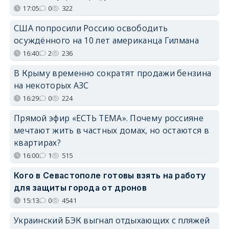
17:05
0
322
США попросили Россию освободить
осуждённого на 10 лет американца Гилмана
16:40
2
236
В Крыму временно сократят продажи бензина
на некоторых АЗС
16:29
0
224
Прямой эфир «ЕСТЬ ТЕМА». Почему россияне
мечтают жить в частных домах, но остаются в
квартирах?
16:00
1
515
Кого в Севастополе готовы взять на работу
для защиты города от дронов
15:13
0
4541
Украинский БЭК выгнал отдыхающих с пляжей