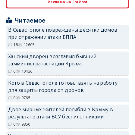
Реклама на ForPost
erid: 2SDnjcrDNw6
Читаемое
В Севастополе повреждены десятки домов
при отражении атаки БПЛА
18
12605
erid: 2SDnjdPjgYS
Ханский дворец возглавил бывший
замминистра юстиции Крыма
6
10436
Кого в Севастополе готовы взять на работу
для защиты города от дронов
erid: 2SDnjdvhGXG
0
9765
Двое мирных жителей погибли в Крыму в
результате атаки ВСУ беспилотниками
0
9350