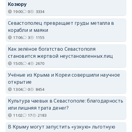
Козюру
19:00
0
3334
Севастополец превращает груды металла в
корабли и маяки
17:06
3
1155
Как зелёное богатство Севастополя
становится жертвой неустановленных лиц
15:05
4
2670
Учёные из Крыма и Кореи совершили научное
открытие
13:04
0
8454
Культура чаевых в Севастополе: благодарность
или лишняя трата денег?
11:02
17
2183
В Крыму могут запустить «узкую» льготную