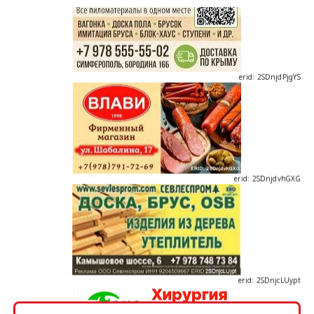
erid: 2SDnjdPjgYS
erid: 2SDnjdvhGXG
erid: 2SDnjcLUypt