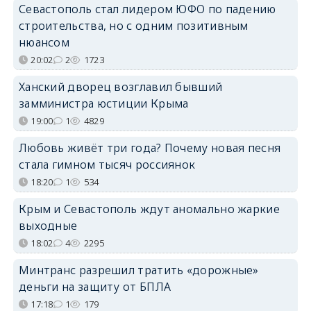
Севастополь стал лидером ЮФО по падению
строительства, но с одним позитивным
нюансом
20:02
2
1723
Ханский дворец возглавил бывший
замминистра юстиции Крыма
19:00
1
4829
Любовь живёт три года? Почему новая песня
стала гимном тысяч россиянок
18:20
1
534
Крым и Севастополь ждут аномально жаркие
выходные
18:02
4
2295
Минтранс разрешил тратить «дорожные»
деньги на защиту от БПЛА
17:18
1
179