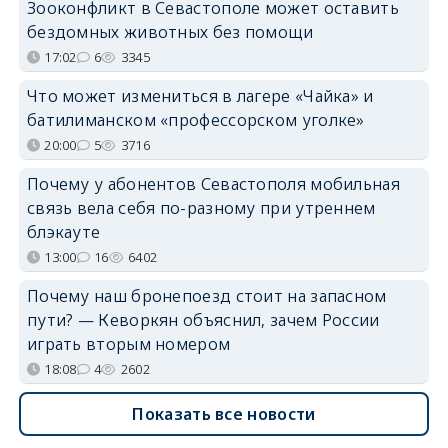
Зооконфликт в Севастополе может оставить
бездомных животных без помощи
17:02
6
3345
Что может измениться в лагере «Чайка» и
батилиманском «профессорском уголке»
20:00
5
3716
Почему у абонентов Севастополя мобильная
связь вела себя по-разному при утреннем
блэкауте
13:00
16
6402
Почему наш бронепоезд стоит на запасном
пути? — Кеворкян объяснил, зачем России
играть вторым номером
18:08
4
2602
Показать все новости