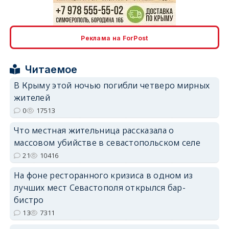
erid: 2SDnjdPjgYS
Реклама на ForPost
Читаемое
В Крыму этой ночью погибли четверо мирных
жителей
erid: 2SDnjdvhGXG
0
17513
Что местная жительница рассказала о
массовом убийстве в севастопольском селе
21
10416
На фоне ресторанного кризиса в одном из
лучших мест Севастополя открылся бар-
бистро
13
7311