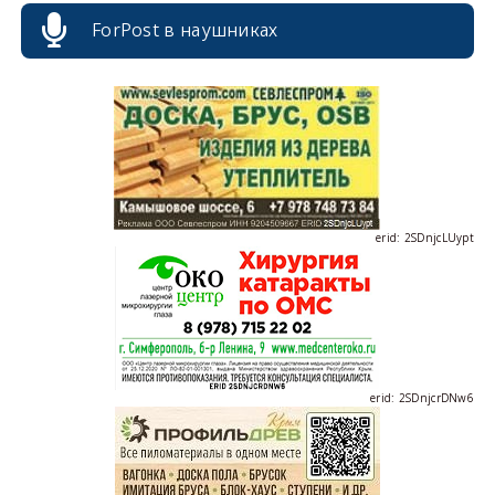
ForPost в наушниках
erid: 2SDnjdvhGXG
erid: 2SDnjcLUypt
erid: 2SDnjcrDNw6