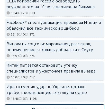
США попросили Россию освободить
осуждённого на 10 лет американца Гилмана
16:40
2
238
Facebook* снёс публикацию премьера Индии и
объяснил всё технической ошибкой
22:16
0
372
Виноваты соцсети: марокканец рассказал,
почему решился вплавь добраться в Сеуту
16:59
0
674
Китай пытается остановить утечку
специалистов и ужесточает правила выезда
16:07
0
417
Иран отменил удар по Украине, однако
требует компенсацию за атаку на судно
15:46
3
1198