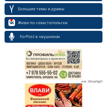
Большие темы и драмы
Живи по-севастопольски
ForPost в наушниках
erid: 2SDnjcrDNw6
erid: 2SDnjdPjgYS
erid: 2SDnjdvhGXG