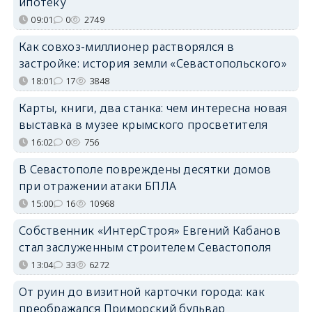
ипотеку
09:01
0
2749
Как совхоз-миллионер растворялся в
застройке: история земли «Севастопольского»
18:01
17
3848
Карты, книги, два станка: чем интересна новая
выставка в музее крымского просветителя
16:02
0
756
В Севастополе повреждены десятки домов
при отражении атаки БПЛА
15:00
16
10968
Собственник «ИнтерСтроя» Евгений Кабанов
стал заслуженным строителем Севастополя
13:04
33
6272
От руин до визитной карточки города: как
преображался Приморский бульвар