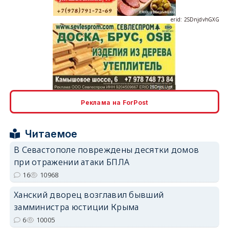
erid: 2SDnjcLUypt
Реклама на ForPost
Читаемое
erid: 2SDnjcrDNw6
В Севастополе повреждены десятки домов
при отражении атаки БПЛА
16
10968
Ханский дворец возглавил бывший
замминистра юстиции Крыма
6
10005
erid: 2SDnjdPjgYS