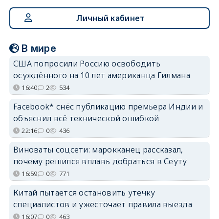
Личный кабинет
В мире
США попросили Россию освободить
осуждённого на 10 лет американца Гилмана
16:40
2
534
Facebook* снёс публикацию премьера Индии и
объяснил всё технической ошибкой
22:16
0
436
Виноваты соцсети: марокканец рассказал,
почему решился вплавь добраться в Сеуту
16:59
0
771
Китай пытается остановить утечку
специалистов и ужесточает правила выезда
16:07
0
463