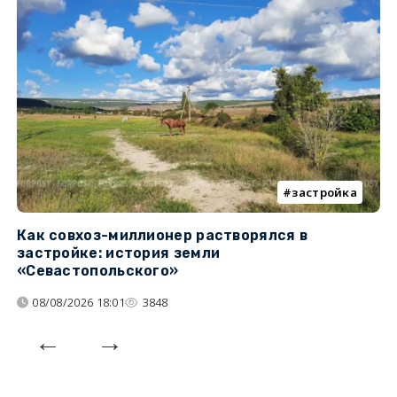
застройка
Как совхоз-миллионер растворялся в
К
застройке: история земли
н
«Севастопольского»
п
08/08/2026 18:01
3848