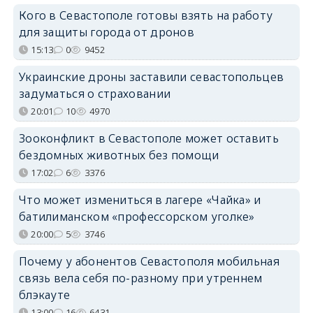
Кого в Севастополе готовы взять на работу
для защиты города от дронов
15:13
0
9452
Украинские дроны заставили севастопольцев
задуматься о страховании
20:01
10
4970
Зооконфликт в Севастополе может оставить
бездомных животных без помощи
17:02
6
3376
Что может измениться в лагере «Чайка» и
батилиманском «профессорском уголке»
20:00
5
3746
Почему у абонентов Севастополя мобильная
связь вела себя по-разному при утреннем
блэкауте
13:00
16
6431