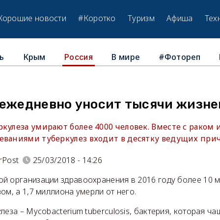
Хорошие новости
#Коротко
Туризм
Афиша
Тех
ь
Крым
В мире
#Фотореп
Россия
 ежедневно уносит тысячи жизне
кулеза умирают более 4000 человек. Вместе с раком 
еваниями туберкулез входит в десятку ведущих при
rPost
25/03/2018 - 14:26
й организации здравоохранения в 2016 году более 10 
ом, а 1,7 миллиона умерли от него.
леза – Mycobacterium tuberculosis, бактерия, которая ч