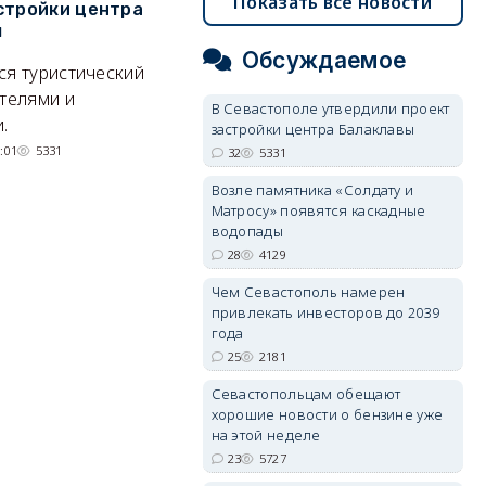
Показать все новости
стройки центра
Севастополя появились
с
ы
инспекторы
К
Обсуждаемое
ся туристический
Могут ли оштрафовать за отдых
С
отелями и
на необорудованном пляже?
ве
В Севастополе утвердили проект
.
су
31/07/2026 10:24
5937
застройки центра Балаклавы
:01
5331
32
5331
Возле памятника «Солдату и
Матросу» появятся каскадные
водопады
28
4129
Чем Севастополь намерен
привлекать инвесторов до 2039
года
25
2181
Севастопольцам обещают
хорошие новости о бензине уже
на этой неделе
23
5727