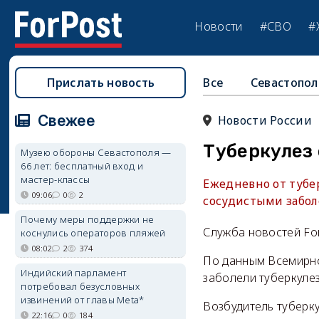
Новости
#СВО
#
Прислать новость
Все
Севастопол
Свежее
Новости России
Туберкулез
Музею обороны Севастополя —
66 лет: бесплатный вход и
мастер-классы
Ежедневно от тубер
09:06
0
2
сосудистыми забол
Почему меры поддержки не
Служба новостей Fo
коснулись операторов пляжей
08:02
2
374
По данным Всемирно
Индийский парламент
заболели туберкулез
потребовал безусловных
извинений от главы Meta*
Возбудитель туберку
22:16
0
184