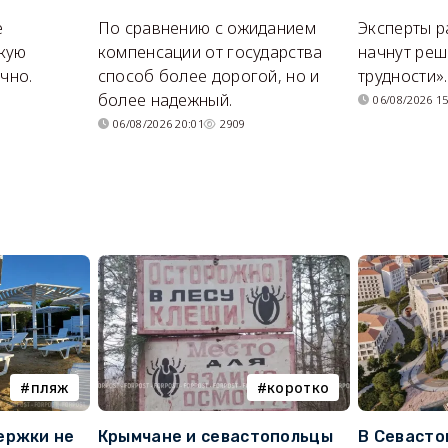
е
По сравнению с ожиданием
Эксперты р
кую
компенсации от государства
начнут реш
очно.
способ более дорогой, но и
трудности».
более надежный.
06/08/2026 15
06/08/2026 20:01
2909
пляж
коротко
ержки не
Крымчане и севастопольцы
В Севасто