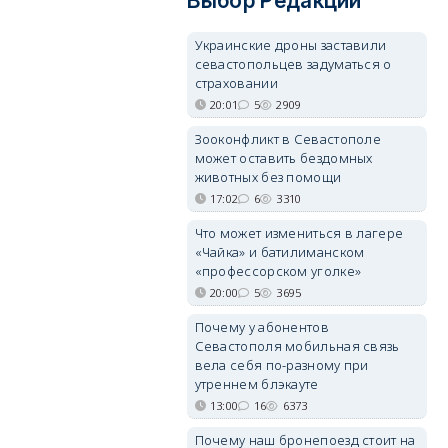
Выбор Редакции
Украинские дроны заставили
севастопольцев задуматься о
страховании
20:01
5
2909
Зооконфликт в Севастополе
может оставить бездомных
животных без помощи
17:02
6
3310
Что может измениться в лагере
«Чайка» и батилиманском
«профессорском уголке»
20:00
5
3695
Почему у абонентов
Севастополя мобильная связь
вела себя по-разному при
утреннем блэкауте
13:00
16
6373
Почему наш бронепоезд стоит на