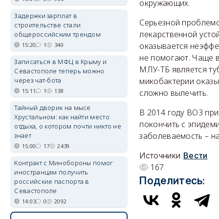
окружающих.
Задержки зарплат в
Серьезной проблемо
строительстве стали
лекарственной усто
общероссийским трендом
оказывается неэффе
15:20
1
340
не помогают. Чаще 
Записаться в МФЦ в Крыму и
МЛУ-ТБ является ту
Севастополе теперь можно
через чат-бота
микобактерии оказы
15:11
1
138
сложно вылечить.
Тайный дворик на мысе
В 2014 году ВОЗ при
Хрустальном: как найти место
покончить с эпидеми
отдыха, о котором почти никто не
заболеваемость – на
знает
15:00
17
2439
Источники
Вести
Контракт с Минобороны помог
167
иностранцам получить
Поделитесь:
российские паспорта в
Севастополе
14:03
0
2092