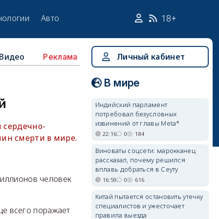
18+
нологии
Авто
Видео
Личный кабинет
Реклама
В мире
й
Индийский парламент
потребовал безусловных
извинений от главы Meta*
и сердечно-
22:16
0
184
чин смерти в мире.
Виноваты соцсети: марокканец
рассказал, почему решился
вплавь добраться в Сеуту
миллионов человек
16:59
0
616
Китай пытается остановить утечку
специалистов и ужесточает
аще всего поражает
правила выезда