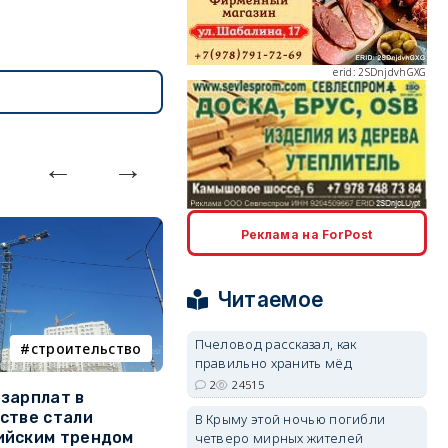
erid: 2SDnjdvhGXG
erid: 2SDnjcLUypt
Реклама на ForPost
Читаемое
Пчеловод рассказал, как
строительство
фотореп
erid: 2SDnjcrDNw6
правильно хранить мёд
2
24515
зарплат в
Тайный дворик на мысе
Г
стве стали
Хрустальном: как найти
з
В Крыму этой ночью погибли
ийским трендом
место отдыха, о котором
м
четверо мирных жителей