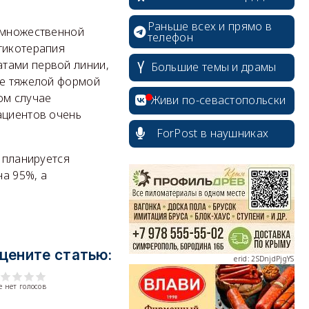
Раньше всех и прямо в
с множественной
телефон
тикотерапия
атами первой линии,
Большие темы и драмы
ее тяжелой формой
ом случае
Живи по-севастопольски
ациентов очень
ForPost в наушниках
у планируется
erid: 2SDnjcrDNw6
на 95%, а
цените статью:
erid: 2SDnjdPjgYS
 нет голосов