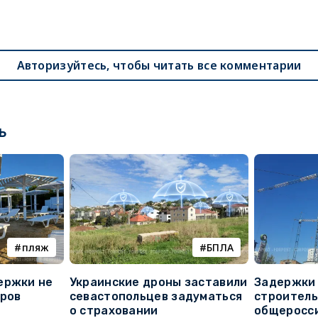
Авторизуйтесь, чтобы читать все комментарии
ь
пляж
БПЛА
ержки не
Украинские дроны заставили
Задержки 
оров
севастопольцев задуматься
строитель
о страховании
общеросс