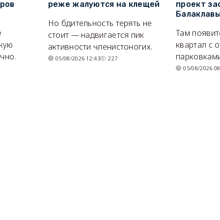
оров
реже жалуются на клещей
проект за
Балаклав
Но бдительность терять не
е
Там появит
стоит — надвигается пик
кую
квартал с 
активности членистоногих.
очно.
парковками
05/08/2026 12:43
227
05/08/2026 08