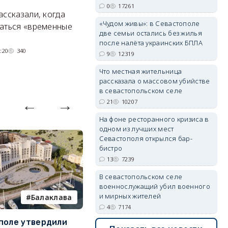
почти никто не знает
0
17261
ассказали, когда
А
«Чудом живы»: в Севастополе
Под стенами Галереи искусств
аться «временные
erid: 2SDnjdPjgYS
две семьи остались без жилья
прячутся руины храма,
после налёта украинских БПЛА
гравийный сад и семейные
:20
340
9
12319
качели.
Что местная жительница
06/08/2026 15:00
2439
рассказала о массовом убийстве
в севастопольском селе
21
10207
erid: 2SDnjdvhGXG
На фоне ресторанного кризиса в
одном из лучших мест
Севастополя открылся бар-
бистро
13
7239
В севастопольском селе
военнослужащий убил военного
и мирных жителей
Балаклава
пляж
4
7174
поле утвердили
На диких пляжах
Д