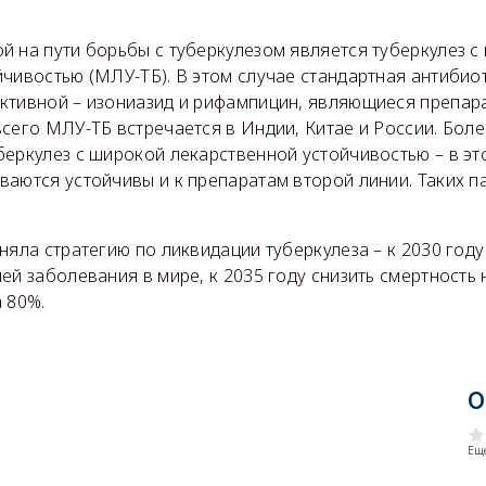
й на пути борьбы с туберкулезом является туберкулез 
йчивостью (МЛУ-ТБ). В этом случае стандартная антибио
ктивной – изониазид и рифампицин, являющиеся препар
всего МЛУ-ТБ встречается в Индии, Китае и России. Бол
беркулез с широкой лекарственной устойчивостью – в эт
ваются устойчивы и к препаратам второй линии. Таких п
няла стратегию по ликвидации туберкулеза – к 2030 год
ей заболевания в мире, к 2035 году снизить смертность 
 80%.
О
Еще