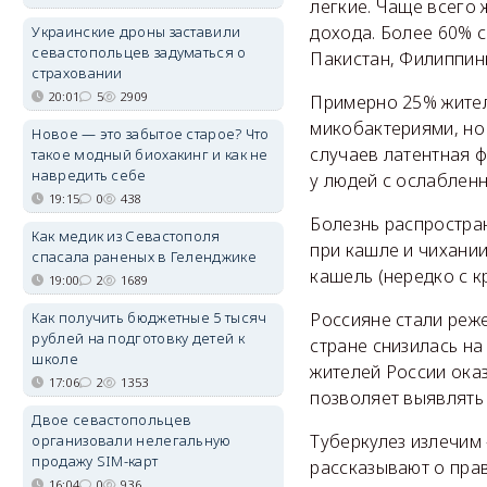
легкие. Чаще всего 
дохода. Более 60% 
Украинские дроны заставили
севастопольцев задуматься о
Пакистан, Филиппин
страховании
20:01
5
2909
Примерно 25% жител
микобактериями, но 
Новое — это забытое старое? Что
случаев латентная ф
такое модный биохакинг и как не
навредить себе
у людей с ослаблен
19:15
0
438
Болезнь распростра
Как медик из Севастополя
при кашле и чихани
спасала раненых в Геленджике
кашель (нередко с кр
19:00
2
1689
Как получить бюджетные 5 тысяч
Россияне стали реже
рублей на подготовку детей к
стране снизилась на 
школе
жителей России ока
17:06
2
1353
позволяет выявлять 
Двое севастопольцев
Туберкулез излечим
организовали нелегальную
продажу SIM-карт
рассказывают о пра
16:04
0
936