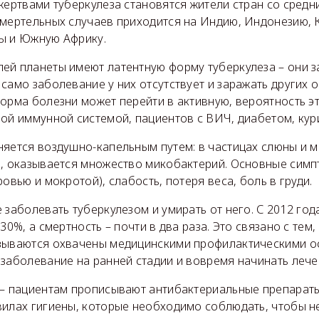
жертвами туберкулеза становятся жители стран со средн
смертельных случаев приходится на Индию, Индонезию, 
ы и Южную Африку.
ей планеты имеют латентную форму туберкулеза – они 
само заболевание у них отсутствует и заражать других о
орма болезни может перейти в активную, вероятность э
ной иммунной системой, пациентов с ВИЧ, диабетом, ку
няется воздушно-капельным путем: в частицах слюны и 
и, оказывается множество микобактерий. Основные симп
овью и мокротой), слабость, потеря веса, боль в груди.
 заболевать туберкулезом и умирать от него. С 2012 го
30%, а смертность – почти в два раза. Это связано с тем
зываются охвачены медицинскими профилактическими о
заболевание на ранней стадии и вовремя начинать лече
 – пациентам прописывают антибактериальные препараты
вилах гигиены, которые необходимо соблюдать, чтобы не