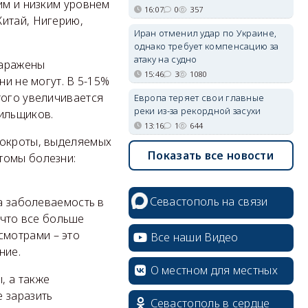
им и низким уровнем
16:07
0
357
Китай, Нигерию,
Иран отменил удар по Украине,
однако требует компенсацию за
атаку на судно
заражены
15:46
3
1080
ни не могут. В 5-15%
того увеличивается
Европа теряет свои главные
реки из-за рекордной засухи
рильщиков.
13:16
1
644
мокроты, выделяемых
Показать все новости
томы болезни:
Севастополь на связи
да заболеваемость в
, что все больше
смотрами – это
Все наши Видео
ние.
О местном для местных
, а также
 заразить
Севастополь в сердце