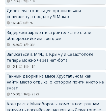
17:06
2
1320
Двое севастопольцев организовали
нелегальную продажу SIM-карт
16:04
0
920
Задержки зарплат в строительстве стали
общероссийским трендом
15:20
1
334
Записаться в МФЦ в Крыму и Севастополе
теперь можно через чат-бота
15:11
1
134
Тайный дворик на мысе Хрустальном: как
найти место отдыха, о котором почти никто не
знает
15:00
16
2393
Контракт с Минобороны помог иностранцам
получить российские паспорта в Севастополе