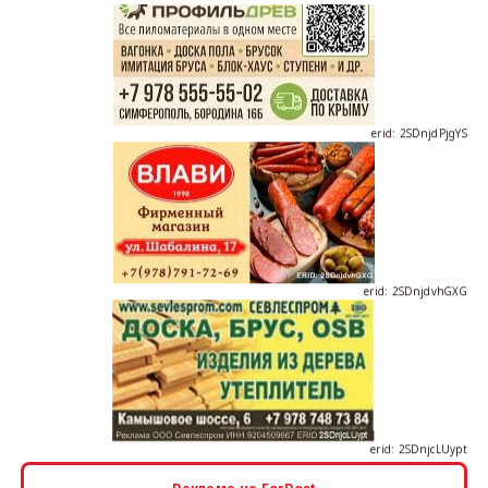
erid: 2SDnjdPjgYS
erid: 2SDnjdvhGXG
erid: 2SDnjcLUypt