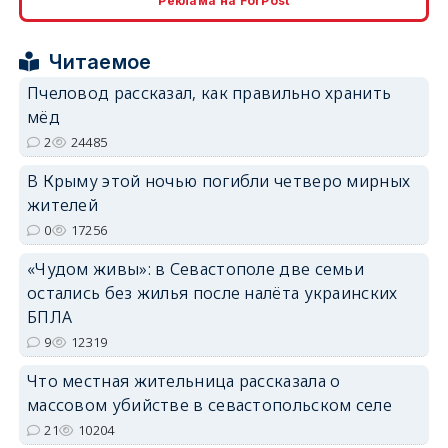
Реклама на ForPost
erid: 2SDnjcrDNw6
Читаемое
Пчеловод рассказал, как правильно хранить
мёд
2
24485
В Крыму этой ночью погибли четверо мирных
erid: 2SDnjdPjgYS
жителей
0
17256
«Чудом живы»: в Севастополе две семьи
остались без жилья после налёта украинских
БПЛА
erid: 2SDnjdvhGXG
9
12319
Что местная жительница рассказала о
массовом убийстве в севастопольском селе
21
10204