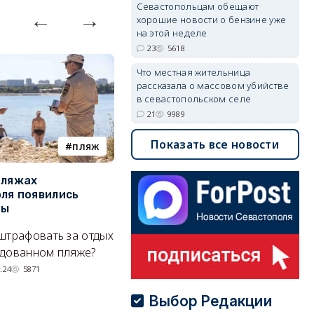
Севастопольцам обещают
хорошие новости о бензине уже
на этой неделе
23
5618
Что местная жительница
рассказала о массовом убийстве
в севастопольском селе
21
9989
Показать все новости
пляж
туризм
пляжах
Двух москвичей на
П
ля появились
сапбордах унесло от берега
о
ры
Крыма на километр в море
б
Е
штрафовать за отдых
Спасатели благополучно
Н
удованном пляже?
вернули туристов обратно на
де
сушу.
:24
5871
29/07/2026 17:03
6372
Выбор Редакции