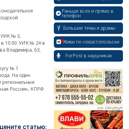
аконодательное
Раньше всех и прямо в
телефон
ородской
Большие темы и драмы
 УИК № 3,
Живи по-севастопольски
в 10.00. УИК № 24 в
ва Владимира, 63,
ForPost в наушниках
erid: 2SDnjcrDNw6
ругу № 1
рода. На один
т региональные
иная Россия», КПРФ
erid: 2SDnjdPjgYS
цените статью: