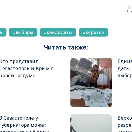
Еще
а
выборы
кандидаты
коротко
Читать также:
Кто представит
Едина
Севастополь и Крым в
даты
новой Госдуме
выбор
В Севастополе у
Верхо
губернатора может
разре
появиться ещё один
чинов