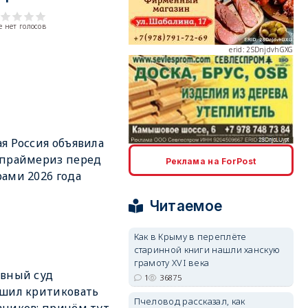
 нет голосов
erid: 2SDnjdvhGXG
я Россия объявила
erid: 2SDnjcLUypt
 праймериз перед
Реклама на ForPost
ами 2026 года
Читаемое
Как в Крыму в переплёте
старинной книги нашли ханскую
erid: 2SDnjcrDNw6
грамоту XVI века
вный суд
1
36875
шил критиковать
Пчеловод рассказал, как
ников: причём тут