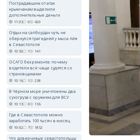
Пострадавшим от атак
крымчанам выделили
дополнительные деньги
11:03
0
420
Отдых на сапбордах чуть не
обернулся трагедией у мыса Айя
в Севастополе
10:50
1
141
ОСАГО без ремонта: почему
водители всё чаще судятся со
страховщиками
10:16
1
238
В Чёрном море уничтожены два
сухогруза с оружием для ВСУ
10:13
0
136
Где в Севастополе можно
заработать 100 тысяч в месяц
10:02
7
1852
Что доверчивые севастопольцы