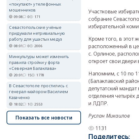
«покупают» у телефонных
мошенников
Участковые избират
09:08
0
171
собрание Севастопол
избирательной коми
Севастопольские учёные
придумали нетривиальную
Кроме того, в этот 
работу для ушастых медуз
расположенный в цен
08:01
0
2006
с. Орлиное, располо
Минкультуры может изменить
откроет свои двери в
правила стройки у форта
«Северная Балаклава»
Напомним, с 10 по 
20:01
15
1778
(Балаклавский райо
В Севастополе простились с
депутатский мандат
генерал-майором Василием
отделения четырёх д
Казаченко
и ЛДПР.
18:02
1
2553
Руслан Микаилов
Показать все новости
1131
Поделитесь: