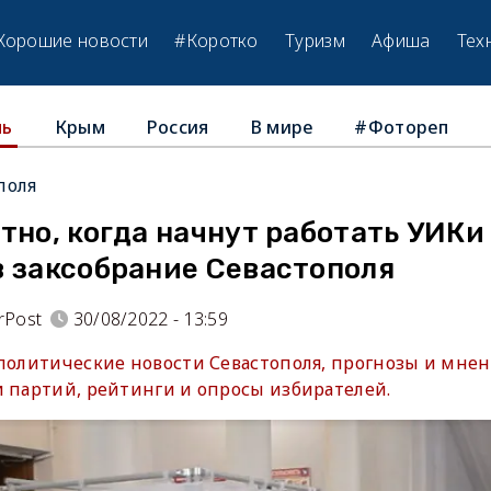
Хорошие новости
#Коротко
Туризм
Афиша
Тех
Крым
Россия
В мире
#Фотореп
ль
поля
тно, когда начнут работать УИКи
в заксобрание Севастополя
rPost
30/08/2022 - 13:59
 политические новости Севастополя, прогнозы и мнен
и партий, рейтинги и опросы избирателей.