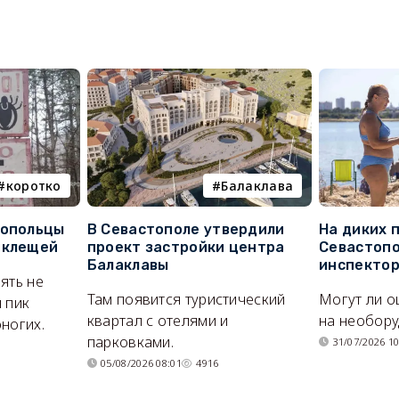
коротко
Балаклава
топольцы
В Севастополе утвердили
На диких 
 клещей
проект застройки центра
Севастопо
Балаклавы
инспекто
ять не
Там появится туристический
Могут ли о
 пик
квартал с отелями и
на необор
ногих.
парковками.
31/07/2026 10
05/08/2026 08:01
4916