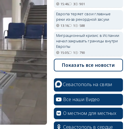
15:46
3
901
Европа теряет свои главные
реки из-за рекордной засухи
13:16
1
588
Миграционный кризис в Испании
начал закрывать границы внутри
Европы
15:05
1
790
Показать все новости
Севастополь на связи
Все наши Видео
О местном для местных
Севастополь в сердце