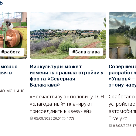
ь
работа
Балаклава
е можно
Минкультуры может
Совершено
сяч в
изменить правила стройки у
разработч
форта «Северная
«Упырь» —
Балаклава»
этому час
мо меньше.
«Несчастливую» половину ТСН
Сработало
«Благодатный» планируют
устройство
присоединить к «везучей».
автомобил
Ткачука.
05/08/2026 20:01
1778
05/08/2026 17