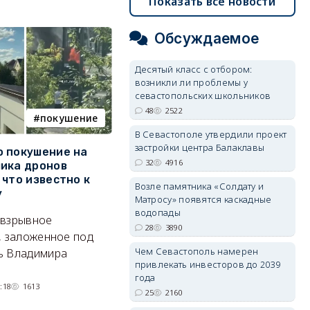
Показать все новости
Обсуждаемое
Десятый класс с отбором:
возникли ли проблемы у
севастопольских школьников
48
2522
покушение
армия
В Севастополе утвердили проект
застройки центра Балаклавы
 покушение на
Путин провёл крупнейшие
В
32
4916
ика дронов
кадровые перестановки в
п
 что известно к
руководстве Вооружённых
Б
Возле памятника «Солдату и
у
Сил
Матросу» появятся каскадные
Т
водопады
 взрывное
Сменились командующие
кв
28
3890
, заложенное под
группировками, глава тыла и
п
Чем Севастополь намерен
ь Владимира
руководитель нового рода
привлекать инвесторов до 2039
войск.
года
:18
1613
05/08/2026 14:54
1391
25
2160