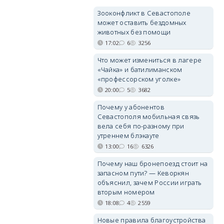
Зооконфликт в Севастополе
может оставить бездомных
животных без помощи
17:02
6
3256
Что может измениться в лагере
«Чайка» и батилиманском
«профессорском уголке»
20:00
5
3682
Почему у абонентов
Севастополя мобильная связь
вела себя по-разному при
утреннем блэкауте
13:00
16
6326
Почему наш бронепоезд стоит на
запасном пути? — Кеворкян
объяснил, зачем России играть
вторым номером
18:08
4
2559
Новые правила благоустройства