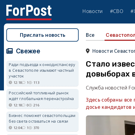
Новости
#СВО
#
Прислать новость
Все
Севастопо
Свежее
Новости Севасто
Стало извес
Ради подъезда к онкодиспансеру
в Севастополе изымают частный
довыборах 
участок
12:18
1
113
Служба новостей Fo
Российский топливный рынок
ждёт глобальная перенастройка
Здесь собраны все
12:18
0
216
досье кандидатов 
Бизнес поможет севастопольцам
без света оставаться на связи
12:04
1
370