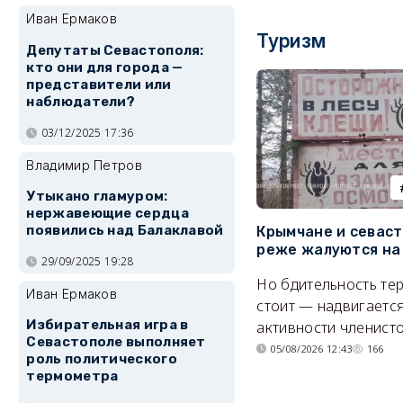
Иван Ермаков
Туризм
Депутаты Севастополя:
кто они для города —
представители или
наблюдатели?
03/12/2025 17:36
Владимир Петров
Утыкано гламуром:
нержавеющие сердца
появились над Балаклавой
Крымчане и севас
реже жалуются на
29/09/2025 19:28
Но бдительность тер
Иван Ермаков
стоит — надвигается
Избирательная игра в
активности членисто
Севастополе выполняет
05/08/2026 12:43
166
роль политического
термометра