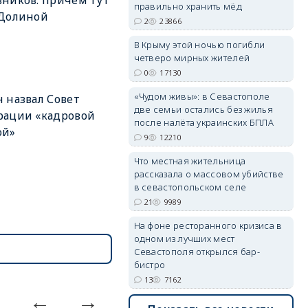
правильно хранить мёд
 Долиной
2
23866
erid: 2SDnjdPjgYS
В Крыму этой ночью погибли
четверо мирных жителей
0
17130
«Чудом живы»: в Севастополе
 назвал Совет
две семьи остались без жилья
рации «кадровой
после налёта украинских БПЛА
ой»
9
12210
erid: 2SDnjdvhGXG
Что местная жительница
рассказала о массовом убийстве
в севастопольском селе
21
9989
На фоне ресторанного кризиса в
одном из лучших мест
Севастополя открылся бар-
бистро
13
7162