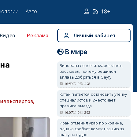
18+
нологии
Авто
Видео
Личный кабинет
Реклама
В мире
 на
Виноваты соцсети: марокканец
рассказал, почему решился
вплавь добраться в Сеуту
16:59
0
478
Китай пытается остановить утечку
специалистов и ужесточает
ия экспертов,
правила выезда
16:07
0
292
Иран отменил удар по Украине,
однако требует компенсацию за
атаку на судно