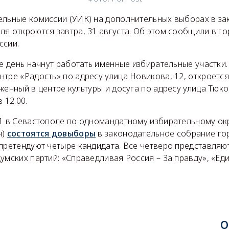
ельные комиссии (УИК) на дополнительных выборах в з
я откроются завтра, 31 августа. Об этом сообщили в г
ссии.
же день начнут работать именные избирательные участки.
тре «Радость» по адресу улица Новикова, 12, откроется 
женный в центре культуры и досуга по адресу улица Тюко
 12.00.
11 в Севастополе по одномандатному избирательному ок
н)
состоятся довыборы
в законодательное собрание го
 претендуют четыре кандидата. Все четверо представляю
умских партий: «Справедливая Россия – За правду», «Ед
О