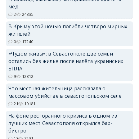
мёд
2
24335
erid: 2SDnjdvhGXG
В Крыму этой ночью погибли четверо мирных
жителей
0
17240
«Чудом живы»: в Севастополе две семьи
остались без жилья после налёта украинских
БПЛА
9
12312
Что местная жительница рассказала о
массовом убийстве в севастопольском селе
21
10181
На фоне ресторанного кризиса в одном из
лучших мест Севастополя открылся бар-
бистро
13
7231