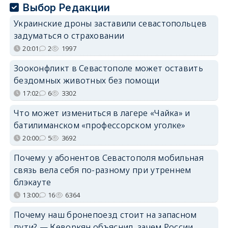
Выбор Редакции
Украинские дроны заставили севастопольцев
задуматься о страховании
20:01
2
1997
Зооконфликт в Севастополе может оставить
бездомных животных без помощи
17:02
6
3302
Что может измениться в лагере «Чайка» и
батилиманском «профессорском уголке»
20:00
5
3692
Почему у абонентов Севастополя мобильная
связь вела себя по-разному при утреннем
блэкауте
13:00
16
6364
Почему наш бронепоезд стоит на запасном
пути? — Кеворкян объяснил, зачем России