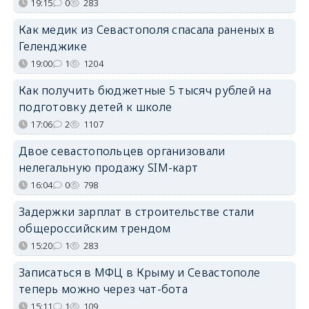
19:15
0
283
Как медик из Севастополя спасала раненых в
Геленджике
19:00
1
1204
Как получить бюджетные 5 тысяч рублей на
подготовку детей к школе
17:06
2
1107
Двое севастопольцев организовали
нелегальную продажу SIM-карт
16:04
0
798
Задержки зарплат в строительстве стали
общероссийским трендом
15:20
1
283
Записаться в МФЦ в Крыму и Севастополе
теперь можно через чат-бота
15:11
1
109