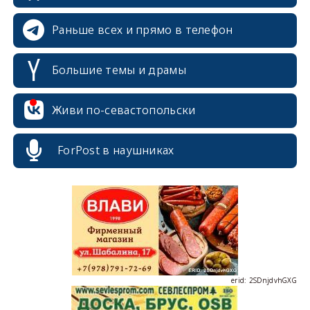
Раньше всех и прямо в телефон
erid: 2SDnjcrDNw6
Большие темы и драмы
Живи по-севастопольски
ForPost в наушниках
erid: 2SDnjdPjgYS
erid: 2SDnjdvhGXG