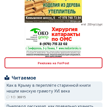
erid: 2SDnjcLUypt
erid: 2SDnjcrDNw6
Реклама на ForPost
Читаемое
erid: 2SDnjdPjgYS
Как в Крыму в переплёте старинной книги
нашли ханскую грамоту XVI века
1
36915
Пчеловод рассказал, как правильно хранить