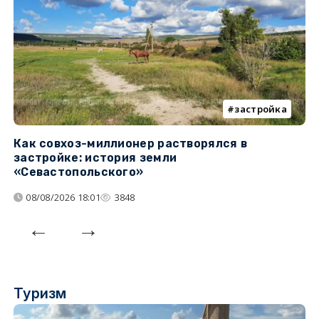
застройка
Как совхоз-миллионер растворялся в
К
застройке: история земли
н
«Севастопольского»
п
08/08/2026 18:01
3848
Туризм