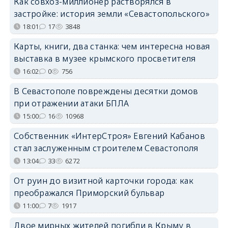
Как совхоз-миллионер растворялся в
застройке: история земли «Севастопольского»
18:01
17
3848
Карты, книги, два станка: чем интересна новая
выставка в музее крымского просветителя
16:02
0
756
В Севастополе повреждены десятки домов
при отражении атаки БПЛА
15:00
16
10968
Собственник «ИнтерСтроя» Евгений Кабанов
стал заслуженным строителем Севастополя
13:04
33
6272
От руин до визитной карточки города: как
преображался Приморский бульвар
11:00
7
1917
Двое мирных жителей погибли в Крыму в