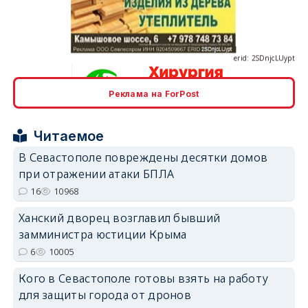
erid: 2SDnjcLUypt
Реклама на ForPost
erid: 2SDnjcrDNw6
Читаемое
В Севастополе повреждены десятки домов
при отражении атаки БПЛА
16
10968
erid: 2SDnjdPjgYS
Ханский дворец возглавил бывший
замминистра юстиции Крыма
6
10005
Кого в Севастополе готовы взять на работу
для защиты города от дронов