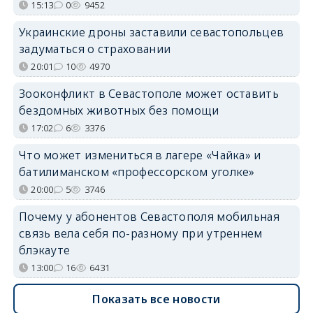
15:13
0
9452
Украинские дроны заставили севастопольцев
задуматься о страховании
20:01
10
4970
Зооконфликт в Севастополе может оставить
бездомных животных без помощи
17:02
6
3376
Что может измениться в лагере «Чайка» и
батилиманском «профессорском уголке»
20:00
5
3746
Почему у абонентов Севастополя мобильная
связь вела себя по-разному при утреннем
блэкауте
13:00
16
6431
Показать все новости