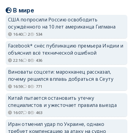
В мире
США попросили Россию освободить
осуждённого на 10 лет американца Гилмана
16:40
2
534
Facebook* снёс публикацию премьера Индии и
объяснил всё технической ошибкой
22:16
0
436
Виноваты соцсети: марокканец рассказал,
почему решился вплавь добраться в Сеуту
16:59
0
771
Китай пытается остановить утечку
специалистов и ужесточает правила выезда
16:07
0
463
Иран отменил удар по Украине, однако
требует компенсацию за атаку на судно