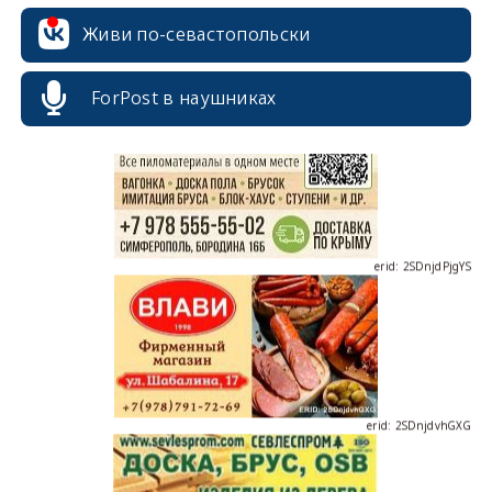
Живи по-севастопольски
erid: 2SDnjcrDNw6
ForPost в наушниках
erid: 2SDnjdPjgYS
erid: 2SDnjdvhGXG