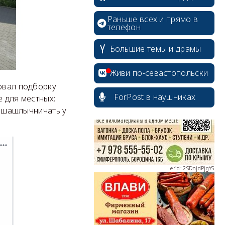
Раньше всех и прямо в
телефон
Большие темы и драмы
erid: 2SDnjcrDNw6
Живи по-севастопольски
ковал подборку
ForPost в наушниках
е для местных:
 и шашлычничать у
erid: 2SDnjdPjgYS
erid: 2SDnjdvhGXG