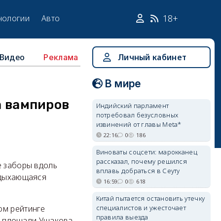
18+
нологии
Авто
Видео
Личный кабинет
Реклама
В мире
а вампиров
Индийский парламент
потребовал безусловных
извинений от главы Meta*
22:16
0
186
Виноваты соцсети: марокканец
рассказал, почему решился
е заборы вдоль
вплавь добраться в Сеуту
адыхающаяся
16:59
0
618
Китай пытается остановить утечку
специалистов и ужесточает
ом рейтинге
правила выезда
на площади Ушакова