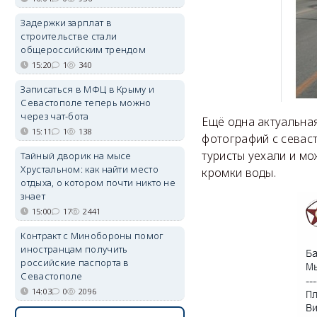
Задержки зарплат в
строительстве стали
общероссийским трендом
15:20
1
340
Записаться в МФЦ в Крыму и
Севастополе теперь можно
через чат-бота
Ещё одна актуальная
15:11
1
138
фотографий с севаст
туристы уехали и мо
Тайный дворик на мысе
Хрустальном: как найти место
кромки воды.
отдыха, о котором почти никто не
знает
15:00
17
2441
Контракт с Минобороны помог
иностранцам получить
российские паспорта в
Севастополе
14:03
0
2096