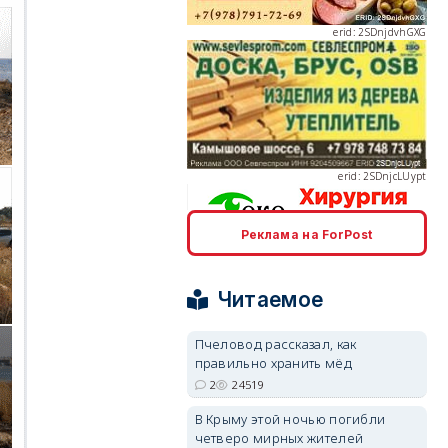
erid: 2SDnjcLUypt
Реклама на ForPost
erid: 2SDnjcrDNw6
Читаемое
Пчеловод рассказал, как
правильно хранить мёд
2
24519
erid: 2SDnjdPjgYS
В Крыму этой ночью погибли
четверо мирных жителей