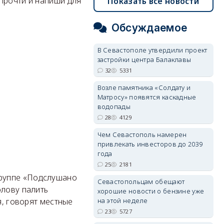
прочти и напиши для
Показать все новости
Обсуждаемое
В Севастополе утвердили проект
застройки центра Балаклавы
32
5331
Возле памятника «Солдату и
Матросу» появятся каскадные
водопады
28
4129
Чем Севастополь намерен
привлекать инвесторов до 2039
года
25
2181
группе «Подслушано
Севастопольцам обещают
олову палить
хорошие новости о бензине уже
на этой неделе
я, говорят местные
23
5727