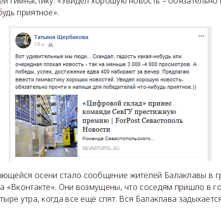
ей гимнастику: «Увидел хорошую новость – обязательно 
удь приятное».
ющейся осени стало сообщение жителей Балаклавы в 
а «Вконтакте». Они возмущены, что соседям пришло в г
тыре утра, когда все ещё спят. Вся Балаклава задыхаетс