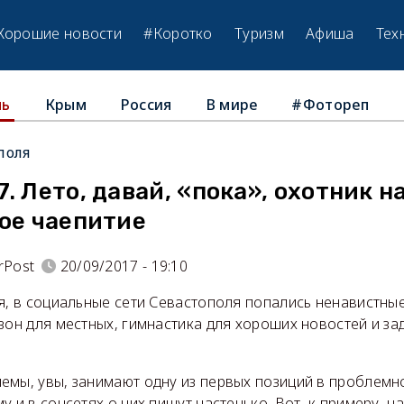
Хорошие новости
#Коротко
Туризм
Афиша
Тех
Крым
Россия
В мире
#Фотореп
ль
поля
. Лето, давай, «пока», охотник н
ое чаепитие
rPost
20/09/2017 - 19:10
я, в социальные сети Севастополя попались ненавистны
езон для местных, гимнастика для хороших новостей и з
емы, увы, занимают одну из первых позиций в проблемн
у и в соцсетях о них пишут частенько. Вот, к примеру, 