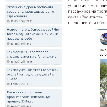
установили металли
Украинские дроны заставили
пассажиров на трол
севастопольцев задуматься о
страховании
сайта «Вконтакте». 
20:01
5
2921
представители обои
Новое — это забытое старое? Что
такое модный биохакинг и как не
навредить себе
19:15
0
440
Как медик из Севастополя
спасала раненых в Геленджике
19:00
2
1696
Как получить бюджетные 5 тысяч
рублей на подготовку детей к
школе
17:06
2
1358
Двое севастопольцев
организовали нелегальную
продажу SIM-карт
16:04
0
936