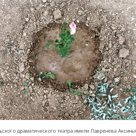
льского драматического театра имели Лавренёва Аксинь