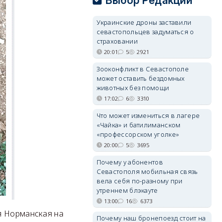
Выбор Редакции
Украинские дроны заставили
севастопольцев задуматься о
страховании
20:01
5
2921
Зооконфликт в Севастополе
может оставить бездомных
животных без помощи
17:02
6
3310
Что может измениться в лагере
«Чайка» и батилиманском
«профессорском уголке»
20:00
5
3695
Почему у абонентов
Севастополя мобильная связь
вела себя по-разному при
утреннем блэкауте
13:00
16
6373
я Норманская на
Почему наш бронепоезд стоит на