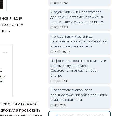
0
17261
«Чудом живы»: в Севастополе
две семьи остались без жилья
анка Лидия
после налёта украинских БПЛА
erid: 2SDnjdvhGXG
«Вконтакте»
9
12319
алось
Что местная жительница
рассказала о массовом убийстве
в севастопольском селе
21
10207
На фоне ресторанного кризиса в
одном из лучших мест
Севастополя открылся бар-
бистро
13
7239
В севастопольском селе
военнослужащий убил военного
и мирных жителей
 новости у горожан
4
7174
едложила проводить