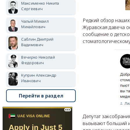
Максименко Никита
Сергеевич
Редкий обзор наших
Чалый Михаил
Михайлович
Журавская давеча ос
сообщение о детско
Саблин Дмитрий
стоматологическому
Вадимович
Вечирко Николай
Федорович
Куприн Александр
Иванович
Перейти в раздел
Депутат заксобрани
вызывают больший и