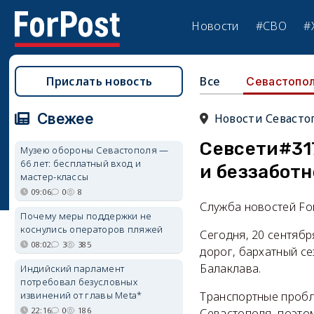
Новости
#СВО
#
Прислать новость
Все
Севастопо
Свежее
Новости Севасто
Севсети#317
Музею обороны Севастополя —
66 лет: бесплатный вход и
и беззаботн
мастер-классы
09:06
0
8
Служба новостей Fo
Почему меры поддержки не
коснулись операторов пляжей
Сегодня, 20 сентябр
08:02
3
385
дорог, бархатный с
Балаклава.
Индийский парламент
потребовал безусловных
извинений от главы Meta*
Транспортные пробл
22:16
0
186
Севастополя, поэтом