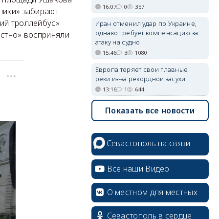
16:07
0
357
пики» забирают
кий троллейбус»
Иран отменил удар по Украине,
однако требует компенсацию за
остно» восприняли
атаку на судно
15:46
3
1080
Европа теряет свои главные
реки из-за рекордной засухи
13:16
1
644
Показать все новости
Севастополь на связи
Все наши Видео
О местном для местных
Севастополь в сердце