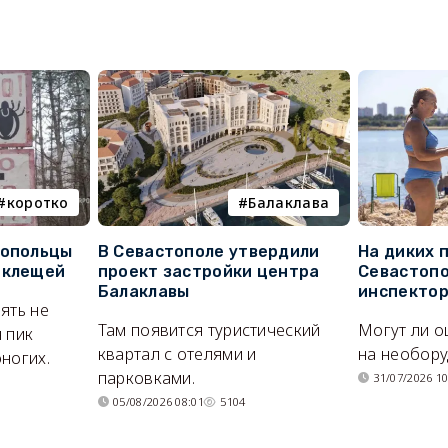
коротко
Балаклава
топольцы
В Севастополе утвердили
На диких 
 клещей
проект застройки центра
Севастопо
Балаклавы
инспекто
ять не
Там появится туристический
Могут ли о
 пик
квартал с отелями и
на необор
ногих.
парковками.
31/07/2026 10
05/08/2026 08:01
5104