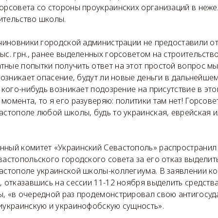
горсовета со стороны проукраинских организаций в неж
ительство школы.
 чиновники городской администрации не предоставили о
ыс. грн., ранее выделенных горсоветом на строительств
ные попытки получить ответ на этот простой вопрос мы
 возникает опасение, будут ли новые деньги в дальнейше
у кого-нибудь возникает подозрение на присутствие в это
момента, то я его разуверяю: политики там нет! Горсове
астополе любой школы, будь то украинская, еврейская и
нный комитет «Украинский Севастополь» распространил 
вастопольского городского совета за его отказ выделит
вастополе украинской школы-коллегиума. В заявлении ко
, отказавшись на сессии 11-12 ноября выделить средст
ы, «в очередной раз продемонстрировал свою антигосуд
тиукраинскую и украинофобскую сущность».