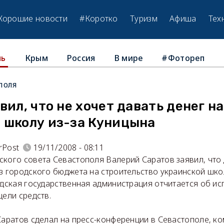
Хорошие новости
#Коротко
Туризм
Афиша
Тех
Крым
Россия
В мире
#Фотореп
ль
поля
вил, что не хочет давать денег на
 школу из-за Куницына
rPost
19/11/2008 - 08:11
ского совета Севастополя Валерий Саратов заявил, что
из городского бюджета на строительство украинской шко
одская государственная администрация отчитается об и
цели средств.
Саратов сделал на пресс-конференции в Севастополе, к