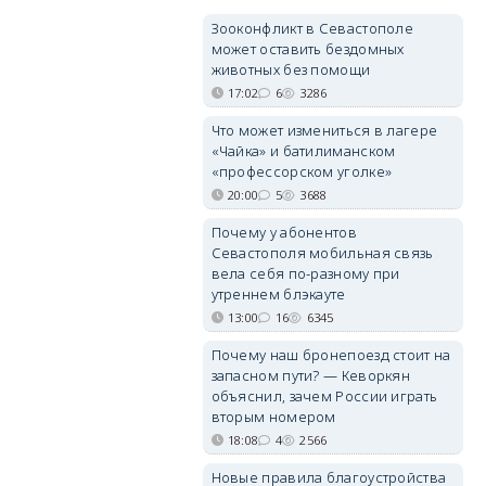
Зооконфликт в Севастополе
может оставить бездомных
животных без помощи
17:02
6
3286
Что может измениться в лагере
«Чайка» и батилиманском
«профессорском уголке»
20:00
5
3688
Почему у абонентов
Севастополя мобильная связь
вела себя по-разному при
утреннем блэкауте
13:00
16
6345
Почему наш бронепоезд стоит на
запасном пути? — Кеворкян
объяснил, зачем России играть
вторым номером
18:08
4
2566
Новые правила благоустройства