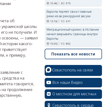
елании
15:46
3
975
Европа теряет свои главные
реки из-за рекордной засухи
тчета об
13:16
1
611
о украинской школы.
Миграционный кризис в Испании
 его не получили. И
начал закрывать границы внутри
м освоены, — заявил
Европы
й истории какого-
15:05
1
802
т приветствует
Показать все новости
ли, к примеру,
Севастополь на связи
заявление с
ь средства на
Все наши Видео
митета говорится,
ва на продолжение
О местном для местных
арственную,
Севастополь в сердце