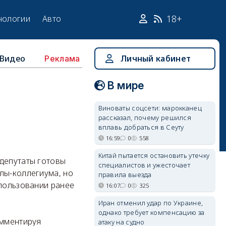
18+
нологии
Авто
Видео
Личный кабинет
Реклама
В мире
Виноваты соцсети: марокканец
рассказал, почему решился
вплавь добраться в Сеуту
16:59
0
558
Китай пытается остановить утечку
 депутаты готовы
специалистов и ужесточает
лы-коллегиума, но
правила выезда
спользовании ранее
16:07
0
325
Иран отменил удар по Украине,
однако требует компенсацию за
омментируя
атаку на судно