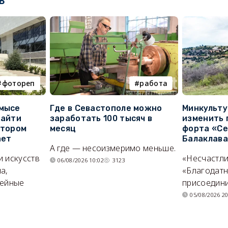
ь
фотореп
работа
 мысе
Где в Севастополе можно
Минкульт
найти
заработать 100 тысяч в
изменить 
отором
месяц
форта «Се
ает
Балаклав
А где — несоизмеримо меньше.
и искусств
«Несчастл
06/08/2026 10:02
3123
а,
«Благодат
мейные
присоедини
05/08/2026 20