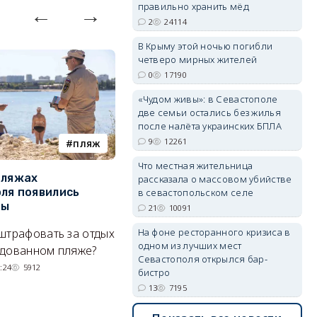
правильно хранить мёд
2
24114
В Крыму этой ночью погибли
erid: 2SDnjdvhGXG
четверо мирных жителей
0
17190
«Чудом живы»: в Севастополе
две семьи остались без жилья
после налёта украинских БПЛА
9
12261
пляж
туризм
Что местная жительница
пляжах
Двух москвичей на
П
рассказала о массовом убийстве
ля появились
сапбордах унесло от берега
о
в севастопольском селе
ры
Крыма на километр в море
б
21
10091
Е
штрафовать за отдых
Спасатели благополучно
На фоне ресторанного кризиса в
одном из лучших мест
Н
удованном пляже?
вернули туристов обратно на
Севастополя открылся бар-
де
сушу.
:24
5912
бистро
29/07/2026 17:03
6380
13
7195