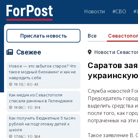
Новости
#СВО
#
Прислать новость
Все
Севастопо
Свежее
Новости Севасто
Саратов зая
Новое — это забытое старое? Что
такое модный биохакинг и как не
украинскую
навредить себе
19:15
0
43
Служба новостей Fo
Как медик из Севастополя
Председатель город
спасала раненых в Геленджике
выделить средства 
19:00
1
314
после того, как гор
Как получить бюджетные 5 тысяч
потраченных на эти 
рублей на подготовку детей к
школе
Такое заявление В. 
17:06
1
504