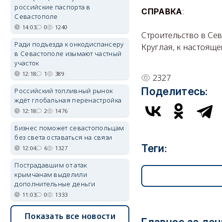
российские паспорта в
:
СПРАВКА
Севастополе
14:03
0
1240
Строительство в Се
Ради подъезда к онкодиспансеру
Круглая, к настоящ
в Севастополе изымают частный
участок
12:18
1
389
2327
Поделитесь:
Российский топливный рынок
ждёт глобальная перенастройка
12:18
2
1476
Бизнес поможет севастопольцам
без света оставаться на связи
Теги:
12:04
6
1327
Пострадавшим от атак
крымчанам выделили
дополнительные деньги
11:03
0
1333
Показать все новости