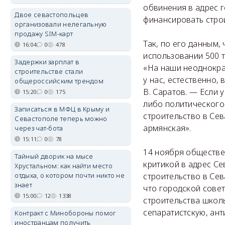
обвинения в адрес 
Двое севастопольцев
финансировать стро
организовали нелегальную
продажу SIM-карт
Так, по его данным,
16:04
0
478
использовании 500 т
Задержки зарплат в
«На наши неоднократ
строительстве стали
у нас, естественно,
общероссийским трендом
В. Саратов. — Если 
15:20
0
175
либо политического 
Записаться в МФЦ в Крыму и
строительство в Сев
Севастополе теперь можно
армянская».
через чат-бота
15:11
0
78
14 ноября обществе
Тайный дворик на мысе
критикой в адрес Се
Хрустальном: как найти место
отдыха, о котором почти никто не
строительство в Се
знает
что городской совет
15:00
12
1338
строительства школ
сепаратистскую, ан
Контракт с Минобороны помог
иностранцам получить