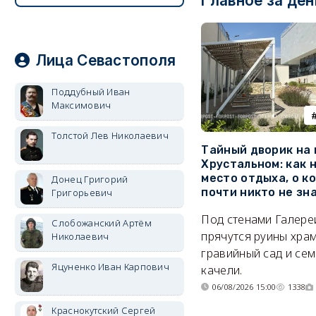
Главное за ден
Лица Севастополя
Поддубный Иван
Максимович
Толстой Лев Николаевич
Тайный дворик на
Хрустальном: как 
место отдыха, о к
Донец Григорий
почти никто не зн
Григорьевич
Под стенами Галере
Слобожанский Артём
прячутся руины храм
Николаевич
гравийный сад и се
Яцуненко Иван Карпович
качели.
06/08/2026 15:00
1338
Краснокутский Сергей