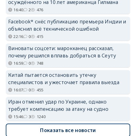
осуждённого на 10 лет американца Гилмана
16:40
2
476
Facebook* снёс публикацию премьера Индии и
объяснил всё технической ошибкой
22:16
0
415
Виноваты соцсети: марокканец рассказал,
почему решился вплавь добраться в Сеуту
16:59
0
748
Китай пытается остановить утечку
специалистов и ужесточает правила выезда
16:07
0
455
Иран отменил удар по Украине, однако
требует компенсацию за атаку на судно
15:46
3
1240
Показать все новости