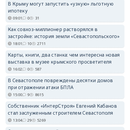
В Крыму могут запустить «узкую» льготную
ипотеку
09:01
0
31
Как совхоз-миллионер растворялся в
застройке: история земли «Севастопольского»
18:01
10
2711
Карты, книги, два станка: чем интересна новая
выставка в музее крымского просветителя
16:02
0
587
В Севастополе повреждены десятки домов
при отражении атаки БПЛА
15:00
9
8615
Собственник «ИнтерСтроя» Евгений Кабанов
стал заслуженным строителем Севастополя
13:04
29
5269