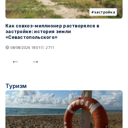
застройка
Как совхоз-миллионер растворялся в
К
застройке: история земли
н
«Севастопольского»
п
08/08/2026 18:01
2711
Туризм