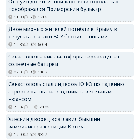
От руин до визитной карточки города: как
преображался Приморский бульвар
11:00
5
1716
Двое мирных жителей погибли в Крыму в
результате атаки ВСУ беспилотниками
10:36
0
6604
Севастопольские светофоры переведут на
солнечные батареи
09:01
8
1103
Севастополь стал лидером ЮФО по падению
строительства, но с одним позитивным
нюансом
20:02
11
4106
Ханский дворец возглавил бывший
замминистра юстиции Крыма
19:00
6
9357