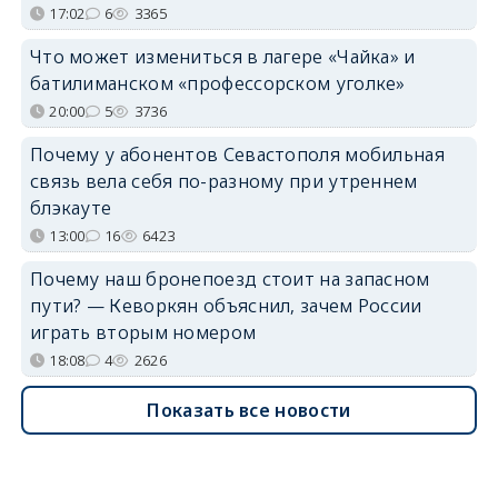
17:02
6
3365
Что может измениться в лагере «Чайка» и
батилиманском «профессорском уголке»
20:00
5
3736
Почему у абонентов Севастополя мобильная
связь вела себя по-разному при утреннем
блэкауте
13:00
16
6423
Почему наш бронепоезд стоит на запасном
пути? — Кеворкян объяснил, зачем России
играть вторым номером
18:08
4
2626
Показать все новости