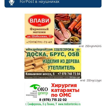
ForPost в наушниках
erid: 2SDnjdPjgYS
erid: 2SDnjdvhGXG
erid: 2SDnjcLUypt