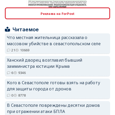
erid: 2SDnjcrDNw6
Реклама на ForPost
Читаемое
Что местная жительница рассказала о
массовом убийстве в севастопольском селе
erid: 2SDnjdPjgYS
21
10669
Ханский дворец возглавил бывший
замминистра юстиции Крыма
6
9346
Кого в Севастополе готовы взять на работу
erid: 2SDnjdvhGXG
для защиты города от дронов
0
8778
В Севастополе повреждены десятки домов
при отражении атаки БПЛА